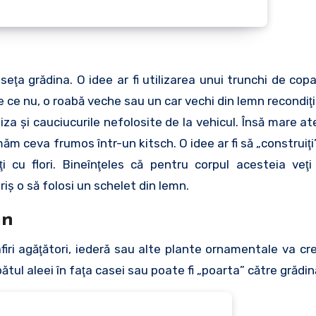
seţa grădina. O idee ar fi utilizarea unui trunchi de cop
de ce nu, o roabă veche sau un car vechi din lemn recondiţ
liza şi cauciucurile nefolosite de la vehicul. Însă mare ate
ormăm ceva frumos într-un
kitsch. O idee ar fi să „construiţ
 cu flori. Bineînţeles că pentru corpul acesteia veţi
iş o să folosi un schelet din lemn.
mn
firi agăţători, iederă sau alte plante ornamentale va c
tul aleei în faţa casei sau poate fi „poarta” către grădin