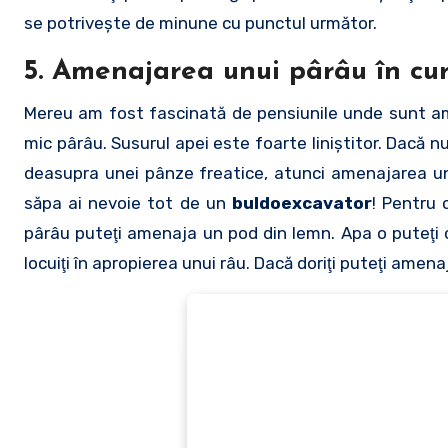
se potriveşte de minune cu punctul următor.
5. Amenajarea unui pârâu în cu
Mereu am fost fascinată de pensiunile unde sunt ame
mic pârâu. Susurul apei este foarte liniştitor. Dacă n
deasupra unei pânze freatice, atunci amenajarea unu
săpa ai nevoie tot de un
buldoexcavator
! Pentru 
pârâu puteţi amenaja un pod din lemn. Apa o puteţi co
locuiţi în apropierea unui râu. Dacă doriţi puteţi amena