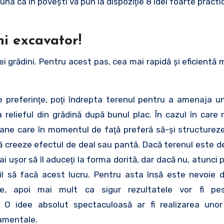
una ca în poveşti vă pun la dispoziţie 8 idei foarte practi
ni excavator!
i grădini. Pentru acest pas, cea mai rapidă şi eficientă
de preferinţe, poţi îndrepta terenul pentru a amenaja 
a relieful din grădină după bunul plac. În cazul în care 
ane care în momentul de faţă preferă să-şi structurez
ă creeze efectul de deal sau pantă. Dacă terenul este de
i uşor să îl aduceţi la forma dorită, dar dacă nu, atunci p
bil să facă acest lucru. Pentru asta însă este nevoie 
e, apoi mai mult ca sigur rezultatele vor fi pe
r. O idee absolut spectaculoasă ar fi realizarea uno
namentale.