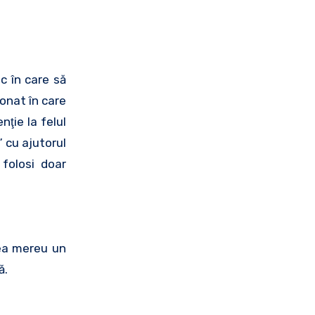
ac în care să
ionat în care
nţie la felul
i” cu ajutorul
 folosi doar
rea mereu un
ă.