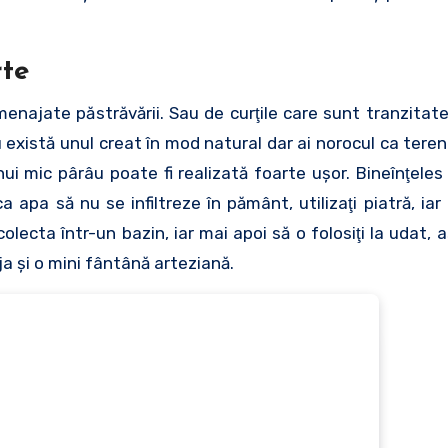
rte
najate păstrăvării. Sau de curţile care sunt tranzitat
u există unul creat în mod natural dar ai norocul ca teren
i mic pârâu poate fi realizată foarte uşor. Bineînţeles
ca apa să nu se infiltreze în pământ, utilizaţi piatră, ia
lecta într-un bazin, iar mai apoi să o folosiţi la udat, 
ja şi o mini fântână arteziană.