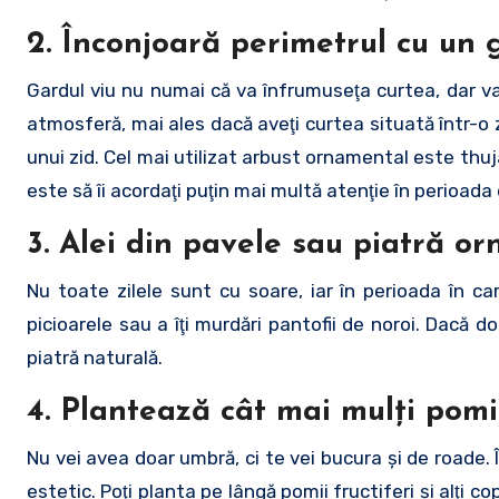
2. Înconjoară perimetrul cu un 
Gardul viu nu numai că va înfrumuseţa curtea, dar va 
atmosferă, mai ales dacă aveţi curtea situată într-o 
unui zid. Cel mai utilizat arbust ornamental este thuj
este să îi acordaţi puţin mai multă atenţie în perioada 
3. Alei din pavele sau piatră o
Nu toate zilele sunt cu soare, iar în perioada în car
picioarele sau a îţi murdări pantofii de noroi. Dacă d
piatră naturală.
4. Plantează cât mai mulţi pom
Nu vei avea doar umbră, ci te vei bucura şi de roade. Î
estetic. Poţi planta pe lângă pomii fructiferi şi alţi