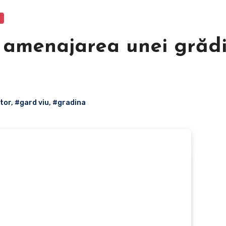
u amenajarea unei grădi
tor
,
#gard viu
,
#gradina