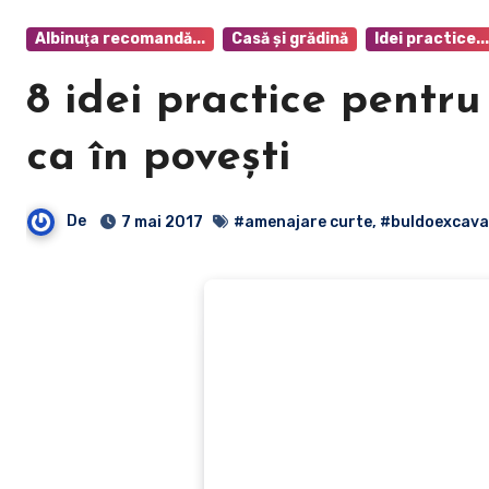
Albinuţa recomandă...
Casă şi grădină
Idei practice...
8 idei practice pentr
ca în poveşti
De
7 mai 2017
#amenajare curte
,
#buldoexcava