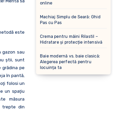
ce! Merita să
online
Machiaj Simplu de Seară: Ghid
Pas cu Pas
 metodă este
Crema pentru mâini Rilastil –
Hidratare și protecție intensivă
un gazon sau
Baie modernă vs. baie clasică:
nu ştii, sunt
Alegerea perfectă pentru
e grădina pe
locuința ta
ja în pantă,
oţi folosi un
de un spaţiu
ste măsura
r trepte din