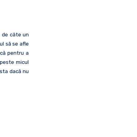
e de câte un
ul să se afle
 că pentru a
r peste micul
asta dacă nu