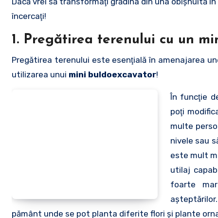
Dacă vrei să transformaţi grădina din una obişnuită în 
încercaţi!
1. Pregătirea terenului cu un mi
Pregătirea terenului este esenţială în amenajarea une
utilizarea unui
mini buldoexcavator
!
În funcţie 
poţi modific
multe perso
nivele sau s
este mult ma
utilaj capa
foarte mar
aşteptărilo
pământ unde se pot planta diferite flori şi plante or