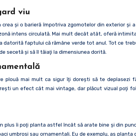
gard viu
crea şi o barieră împotriva zgomotelor din exterior şi a 
zonă intens circulată. Mai mult decât atât, oferă intimi
a datorită faptului că rămâne verde tot anul. Tot ce treb
de secetă şi să îl tăiaţi la dimensiunea dorită.
rnamentală
e plouă mai mult ca sigur îţi doreşti să te deplasezi fă
oreşti un efect cât mai vintage, dar plăcut vizual poţi fo
i
n plus îi poţi planta astfel încât să arate bine şi din pu
 copaci umbroşi sau ornamentali. Eu de exemplu, aş planta 