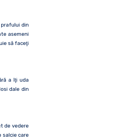
prafului din
tate asemeni
uie să faceţi
ră a îţi uda
losi dale din
nct de vedere
o salcie care