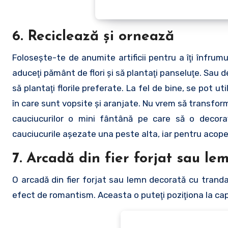
6. Reciclează şi ornează
Foloseşte-te de anumite artificii pentru a îţi înfrumu
aduceţi pământ de flori şi să plantaţi panseluţe. Sau 
să plantaţi florile preferate. La fel de bine, se pot uti
în care sunt vopsite şi aranjate. Nu vrem să transf
cauciucurilor o mini fântână pe care să o decoraţi
cauciucurile aşezate una peste alta, iar pentru acoper
7. Arcadă din fier forjat sau le
O arcadă din fier forjat sau lemn decorată cu tranda
efect de romantism. Aceasta o puteţi poziţiona la capă