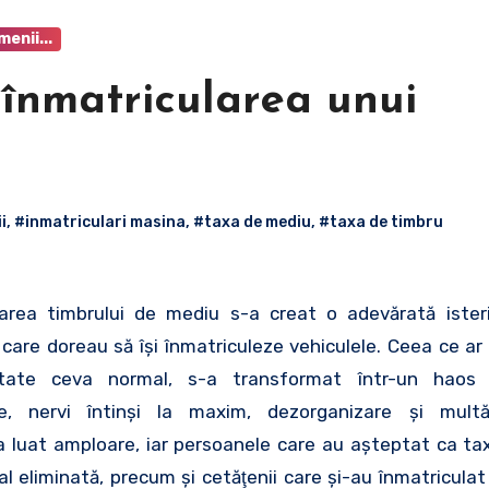
menii...
înmatricularea unui
i
,
#inmatriculari masina
,
#taxa de mediu
,
#taxa de timbru
area timbrului de mediu s-a creat o adevărată isteri
care doreau să îşi înmatriculeze vehiculele. Ceea ce ar f
litate ceva normal, s-a transformat într-un haos 
le, nervi întinşi la maxim, dezorganizare şi multă
 luat amploare, iar persoanele care au aşteptat ca t
ral eliminată, precum şi cetăţenii care şi-au înmatricula