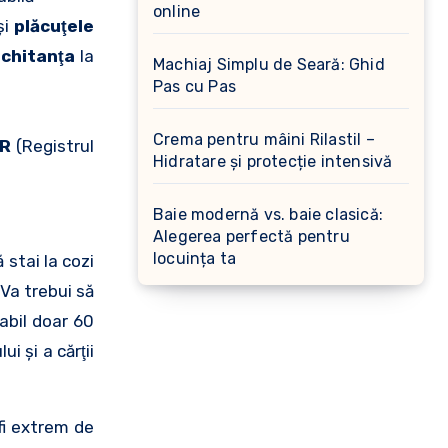
online
şi
plăcuţele
i
chitanţa
la
Machiaj Simplu de Seară: Ghid
Pas cu Pas
Crema pentru mâini Rilastil –
AR
(Registrul
Hidratare și protecție intensivă
Baie modernă vs. baie clasică:
Alegerea perfectă pentru
locuința ta
 stai la cozi
 Va trebui să
abil doar 60
i şi a cărţii
fi extrem de