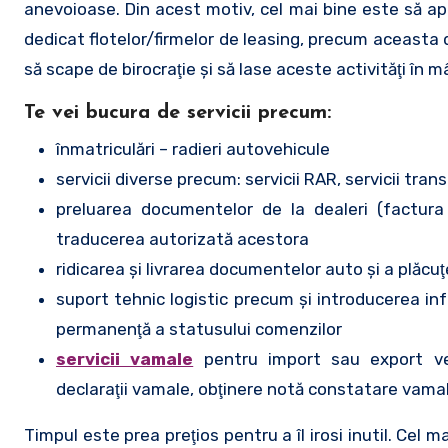
anevoioase. Din acest motiv, cel mai bine este să ape
dedicat flotelor/firmelor de leasing, precum aceasta
să scape de birocraţie şi să lase aceste activităţi în mâi
Te vei bucura de servicii precum:
înmatriculări – radieri autovehicule
servicii diverse precum: servicii RAR, servicii transp
preluarea documentelor de la dealeri (factura d
traducerea autorizată acestora
ridicarea şi livrarea documentelor auto şi a plăcuţe
suport tehnic logistic precum şi introducerea info
permanenţă a statusului comenzilor
servicii vamale
pentru import sau export veh
declaraţii vamale, obţinere notă constatare vamal
Timpul este prea preţios pentru a îl irosi inutil. Cel 