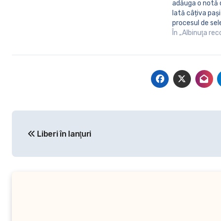
adăuga o notă d
Iată câțiva pași
procesul de sele
numărului dorit
În „Albinuţa re
anumită combina
disponibilă, poți
de…
Navigare
Liberi în lanţuri
în
articole