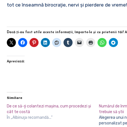
tot ce înseamnă birocraţie, nervi şi pierdere de vreme!
Dacă ţi-au fost utile aceste informaţii, împarte-le şi cu prietenii tăi! 
Apreciază:
Similare
De ce să-ţi colantezi maşina, cum procedezi şi
Numărul de înma
cât te costă
trebuie să știi
În „Albinuţa recomandă...”
Alegerea unui număr de înmatriculare
personalizat pe