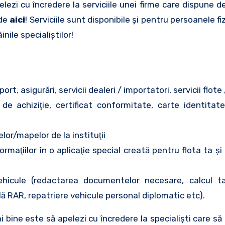
lezi cu încredere la serviciile unei firme care dispune de
 de
aici
! Serviciile sunt disponibile şi pentru persoanele fi
nile specialiştilor!
ort, asigurări, servicii dealeri / importatori, servicii flote 
e achiziţie, certificat conformitate, carte identitate
lor/mapelor de la instituţii
rmaţiilor în o aplicaţie special creată pentru flota ta şi
icule (redactarea documentelor necesare, calcul t
ă RAR, repatriere vehicule personal diplomatic etc).
mai bine este să apelezi cu încredere la specialişti care s