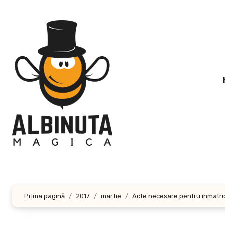
Sari
la
conținut
Prima pagină
2017
martie
Acte necesare pentru înmatric