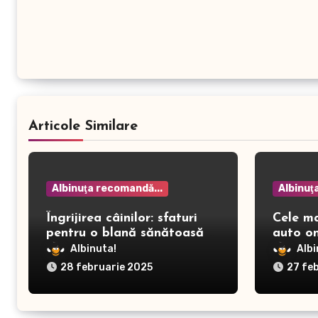
Articole Similare
Albinuţa recomandă...
Albinuţ
Îngrijirea câinilor: sfaturi
Cele m
pentru o blană sănătoasă și
auto on
prevenirea dermatitei
Albinuta!
Albi
28 februarie 2025
27 fe