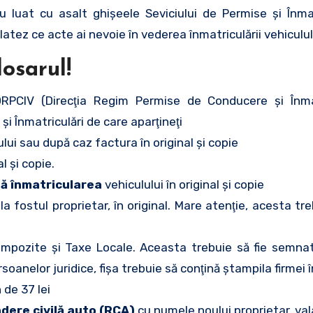
au luat cu asalt ghişeele Seviciului de Permise şi Înmat
elatez ce acte ai nevoie în vederea înmatriculării vehiculul
osarul!
DRPCIV (Direcţia Regim Permise de Conducere şi Înma
şi Înmatriculări de care aparţineţi
ului sau după caz factura în original şi copie
al şi copie.
tă înmatricularea
vehiculului în original şi copie
la fostul proprietar, în original. Mare atenţie, acesta tr
 Impozite şi Taxe Locale. Aceasta trebuie să fie semna
rsoanelor juridice, fişa trebuie să conţină ştampila firmei în
n
de 37 lei
dere civilă auto (RCA)
cu numele noului proprietar, val