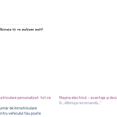
Albinuţa îţi va mulţumi mult!
triculare personalizat: tot ce
Mașina electrică – avantaje și dez
În „Albinuţa recomandă...”
ntru vehiculul tău poate