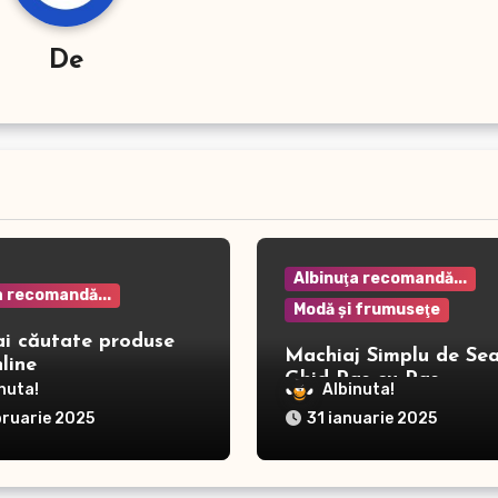
De
Albinuţa recomandă...
a recomandă...
Modă şi frumuseţe
ai căutate produse
Machiaj Simplu de Sea
line
Ghid Pas cu Pas
nuta!
Albinuta!
bruarie 2025
31 ianuarie 2025