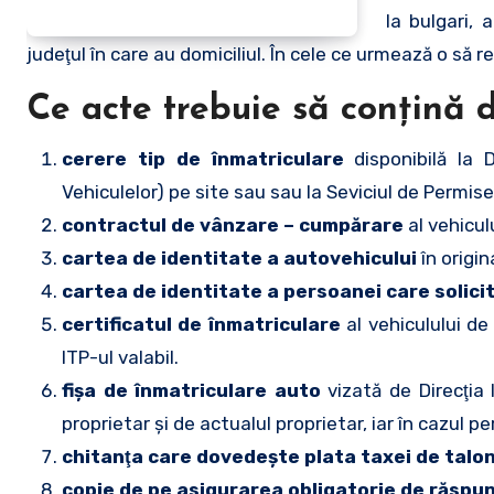
la bulgari, 
judeţul în care au domiciliul. În cele ce urmează o să r
Ce acte trebuie să conţină d
cerere tip de înmatriculare
disponibilă la 
Vehiculelor) pe site sau sau la Seviciul de Permise 
contractul de vânzare – cumpărare
al vehicul
cartea de identitate a autovehicului
în origin
cartea de identitate a persoanei care solici
certificatul de înmatriculare
al vehiculului de 
ITP-ul valabil.
fişa de înmatriculare auto
vizată de Direcţia
proprietar şi de actualul proprietar, iar în cazul pe
chitanţa care dovedeşte plata taxei de talo
copie de pe asigurarea obligatorie de răspun