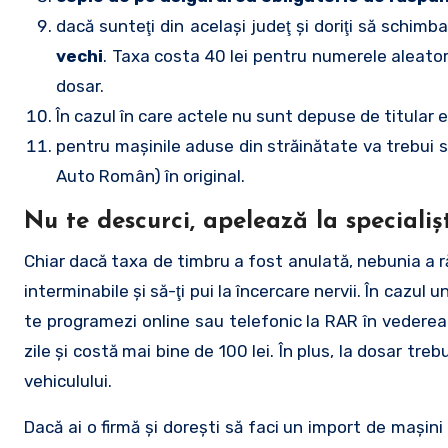
dacă sunteţi din acelaşi judeţ şi doriţi să schimb
vechi
. Taxa costa 40 lei pentru numerele aleator
dosar.
În cazul în care actele nu sunt depuse de titular
pentru maşinile aduse din străinătate va trebui să
Auto Român) în original.
Nu te descurci, apelează la specialişt
Chiar dacă taxa de timbru a fost anulată, nebunia a răma
interminabile şi să-ţi pui la încercare nervii. În cazul
te programezi online sau telefonic la RAR în vederea 
zile şi costă mai bine de 100 lei. În plus, la dosar tre
vehiculului.
Dacă ai o firmă şi doreşti să faci un import de maşin