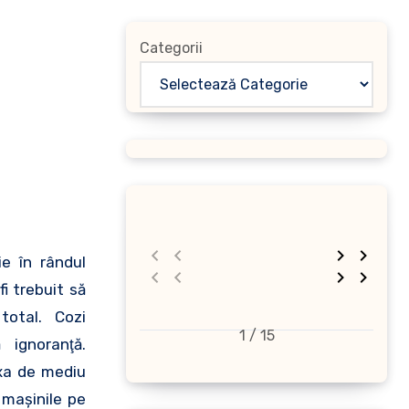
Categorii
e în rândul
i trebuit să
total. Cozi
1 / 15
 ignoranţă.
axa de mediu
t maşinile pe