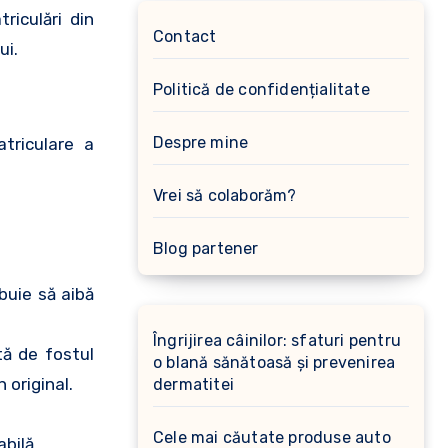
riculări din
Contact
ui.
Politică de confidențialitate
Despre mine
triculare a
Vrei să colaborăm?
Blog partener
ebuie să aibă
Îngrijirea câinilor: sfaturi pentru
tă de fostul
o blană sănătoasă și prevenirea
 original.
dermatitei
Cele mai căutate produse auto
abilă