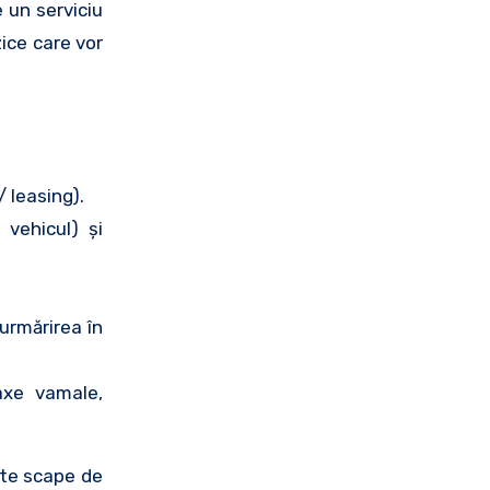
 un serviciu
zice care vor
/ leasing).
 vehicul) şi
 urmărirea în
axe vamale,
ă te scape de