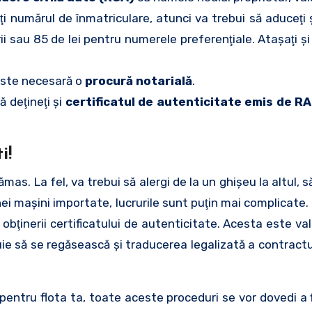
aţi numărul de înmatriculare, atunci va trebui să aduceţi 
ii sau 85 de lei pentru numerele preferenţiale. Ataşaţi ş
 este necesară o
procură notarială
.
 deţineţi şi
certificatul de autenticitate emis de R
i!
s. La fel, va trebui să alergi de la un ghişeu la altul, să
 unei maşini importate, lucrurile sunt puţin mai complicate.
obţinerii certificatului de autenticitate. Acesta este val
buie să se regăsească şi traducerea legalizată a contractulu
i pentru flota ta, toate aceste proceduri se vor dovedi a 