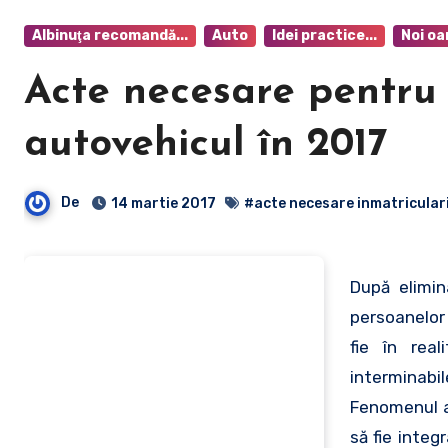
Albinuţa recomandă...
Auto
Idei practice...
Noi oa
Acte necesare pentru 
autovehicul în 2017
De
14 martie 2017
#acte necesare inmatriculari
După elimin
persoanelor 
fie în rea
interminabi
Fenomenul a
să fie integ