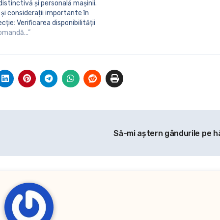
istinctivă și personală mașinii.
 și considerații importante în
cție: Verificarea disponibilității
 Pentru a verifica dacă o
comandă...”
ție de litere și cifre este
 utiliza serviciul online oferit
Să-mi aştern gândurile pe h