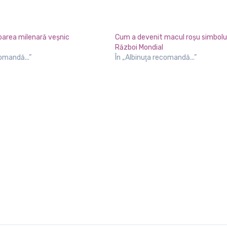
loarea milenară veșnic
Cum a devenit macul roșu simbolul
Război Mondial
comandă...”
În „Albinuţa recomandă...”