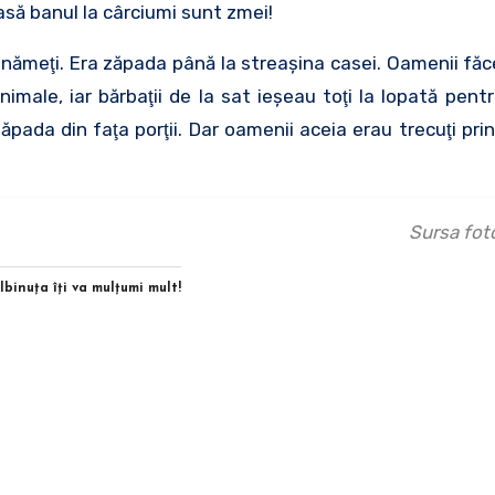
lasă banul la cârciumi sunt zmei!
 nămeţi. Era zăpada până la streaşina casei. Oamenii făc
male, iar bărbaţii de la sat ieşeau toţi la lopată pent
ăpada din faţa porţii. Dar oamenii aceia erau trecuţi pri
Sursa foto
Albinuţa îţi va mulţumi mult!