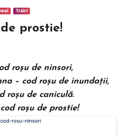
mea!
Trăiri
de prostie!
od roşu de ninsori,
na – cod roşu de inundaţii,
d roşu de caniculă.
 cod roşu de prostie!