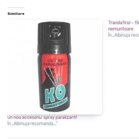
Similare
Trandafirul – f
nemuritoare
În „Albinuţa re
Un nou accesoriu: spray paralizant!
În „Albinuţa recomandă...”