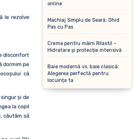
online
ă le rezolve
Machiaj Simplu de Seară: Ghid
Pas cu Pas
Crema pentru mâini Rilastil –
Hidratare și protecție intensivă
e disconfort
să dormim pe
Baie modernă vs. baie clasică:
cocoşului că
Alegerea perfectă pentru
locuința ta
singur şi de
ngea la copil
ce, căutăm să