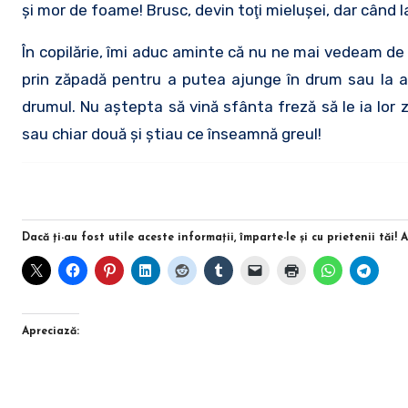
şi mor de foame! Brusc, devin toţi mieluşei, dar când 
În copilărie, îmi aduc aminte că nu ne mai vedeam de
prin zăpadă pentru a putea ajunge în drum sau la ani
drumul. Nu aştepta să vină sfânta freză să le ia lor z
sau chiar două şi ştiau ce înseamnă greul!
Dacă ţi-au fost utile aceste informaţii, împarte-le şi cu prietenii tăi! 
Apreciază: