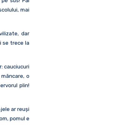
 pe sus! Păi
colului, mai
ilizate, dar
i se trece la
r: cauciucuri
e mâncare, o
rvorul plin!
jele ar reuşi
pom, pomul e