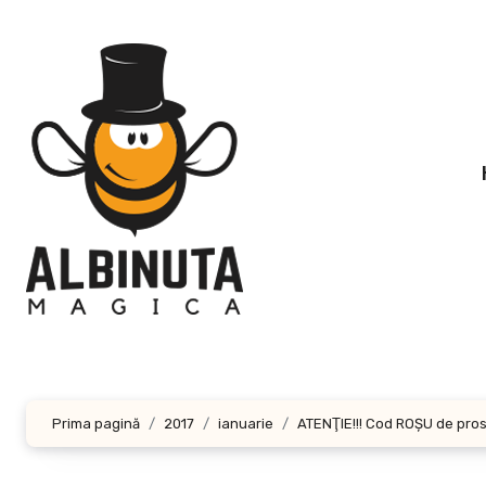
Sari
la
conținut
Prima pagină
2017
ianuarie
ATENŢIE!!! Cod ROŞU de pros