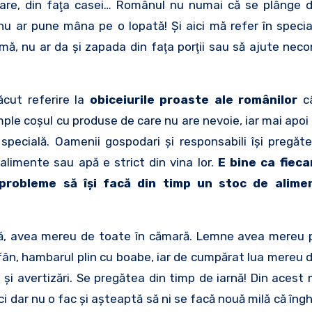
uare, din faţa casei… Românul nu numai că se plânge d
 nu ar pune mâna pe o lopată! Şi aici mă refer în special 
ă, nu ar da şi zapada din faţa porţii sau să ajute neco
ăcut referire la
obiceiurile proaste ale românilor
c
mple coşul cu produse de care nu are nevoie, iar mai apoi 
specială. Oamenii gospodari şi responsabili îşi pregăt
alimente sau apă e strict din vina lor.
E bine ca fiec
probleme să îşi facă din timp un stoc de alimen
ră, avea mereu de toate în cămară. Lemne avea mereu 
u fân, hambarul plin cu boabe, iar de cumpărat lua mereu 
 şi avertizări. Se pregătea din timp de iarnă! Din acest 
i dar nu o fac şi aşteaptă să ni se facă nouă milă că îngh