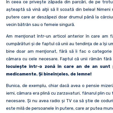
În ceea ce priveşte zăpada din parcări, de pe trot
aşteaptă să vină alţii să îl scoată din belea! Nimeni
putere care ar deszăpezi doar drumul până la cârcium
vecin bătrân sau o femeie singură.
Am menţionat într-un articol anterior în care am f
cumpărături şi de faptul că unii au tendinţa de a îşi u
bine doar am menţionat, fără să îi fac o categorie 
cămara cu cele necesare. Faptul că unii rămân fără 
locuieşte într-o zonă în care an de an sunt 
medicamente. Şi bineînţeles, de lemne!
Bunica, de exemplu, chiar dacă avea o pensie mize
ierni, cămara era plină cu zarzavaturi, fânarul plin c
necesare. Şi nu avea radio şi TV ca să ştie de coduri
este milă de persoanele în putere, care ar putea munc