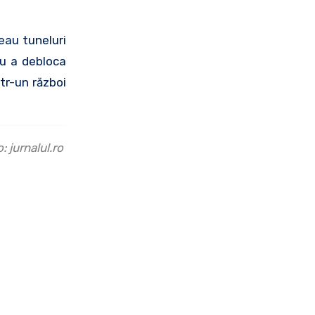
eau tuneluri
ru a debloca
ntr-un război
: jurnalul.ro