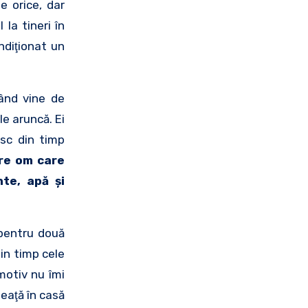
e orice, dar
la tineri în
ndiţionat un
ând vine de
le aruncă. Ei
esc din timp
are om care
te, apă şi
pentru două
din timp cele
motiv nu îmi
eaţă în casă