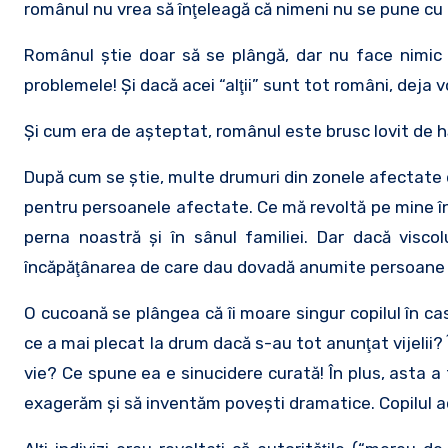
românul nu vrea să înţeleagă că nimeni nu se pune cu f
Românul ştie doar să se plângă, dar nu face nimic pe
problemele! Şi dacă acei “alţii” sunt tot români, deja v
Şi cum era de aşteptat, românul este brusc lovit de hăr
După cum se ştie, multe drumuri din zonele afectate 
pentru persoanele afectate. Ce mă revoltă pe mine în
perna noastră şi în sânul familiei. Dar dacă visco
încăpăţânarea de care dau dovadă anumite persoane p
O cucoană se plângea că îi moare singur copilul în ca
ce a mai plecat la drum dacă s-au tot anunţat vijelii? 
vie? Ce spune ea e sinucidere curată! În plus, asta a 
exagerăm şi să inventăm poveşti dramatice. Copilul ac