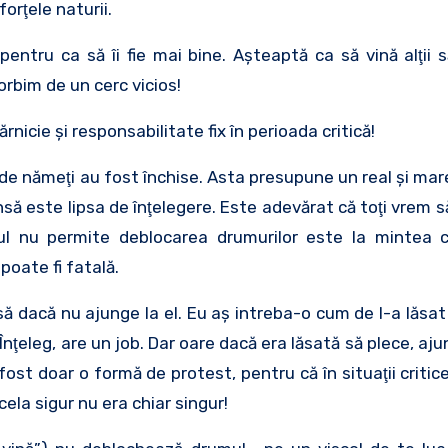
orţele naturii.
ntru ca să îi fie mai bine. Aşteaptă ca să vină alţii s
orbim de un cerc vicios!
nicie şi responsabilitate fix în perioada critică!
de nămeţi au fost închise. Asta presupune un real şi mar
să este lipsa de înţelegere. Este adevărat că toţi vrem 
lul nu permite deblocarea drumurilor este la mintea 
oate fi fatală.
să dacă nu ajunge la el. Eu aş intreba-o cum de l-a lăsat 
Înţeleg, are un job. Dar oare dacă era lăsată să plece, aju
fost doar o formă de protest, pentru că în situaţii criti
ela sigur nu era chiar singur!