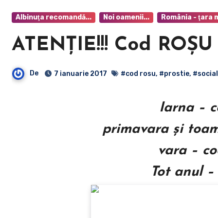
Albinuţa recomandă...
Noi oamenii...
România - ţara 
ATENŢIE!!! Cod ROŞU 
De
7 ianuarie 2017
#cod rosu
,
#prostie
,
#social
Iarna – c
primavara şi toam
vara – co
Tot anul –