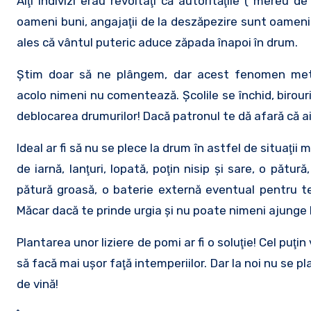
Alţi indivizi erau revoltaţi că autorităţile (“mereu
oameni buni, angajaţii de la deszăpezire sunt oameni 
ales că vântul puteric aduce zăpada înapoi în drum.
Ştim doar să ne plângem, dar acest fenomen meteoro
acolo nimeni nu comentează. Şcolile se închid, birouri
deblocarea drumurilor! Dacă patronul te dă afară că ai li
Ideal ar fi să nu se plece la drum în astfel de situaţi
de iarnă, lanţuri, lopată, poţin nisip şi sare, o păt
pătură groasă, o baterie externă eventual pentru te
Măcar dacă te prinde urgia şi nu poate nimeni ajunge l
Plantarea unor liziere de pomi ar fi o soluţie! Cel puţin
să facă mai uşor faţă intemperiilor. Dar la noi nu se
de vină!