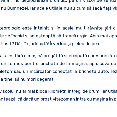
 de vină”) nu deblochează drumul… pe un viscol de te lua
nu Dumnezei, iar acele utilaje nu au cum să facă faţă vis
logic este întâlnit şi în acele mult râvnite ţări civ
le se închid şi se aşteaptă să treacă urgia. Abia mai apo
psit? Dă-l în judecată! Îi vei lua şi pielea de pe el!
i mai ales fără o maşină pregătită şi echipată corespunzăto
ură, un termos pentru bricheta de la maşină, apă, ceva d
lefon sau un încărcător conectat la bricheta auto, reze
a tine, să nu mori degerat!
 viscolul nu ar mai bloca kilometri întregi de drum, iar utila
 plantează, că dacă un prost vitezoman intră cu maşina în 