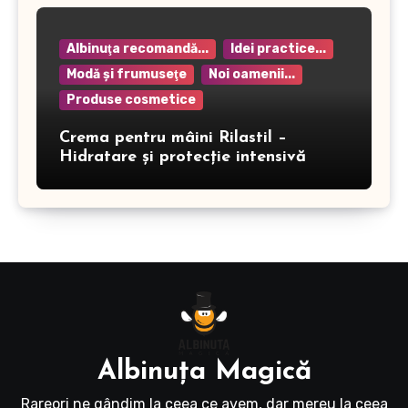
Albinuţa recomandă...
Idei practice...
Modă şi frumuseţe
Noi oamenii...
Produse cosmetice
Crema pentru mâini Rilastil –
Hidratare și protecție intensivă
Albinuţa Magică
Rareori ne gândim la ceea ce avem, dar mereu la ceea