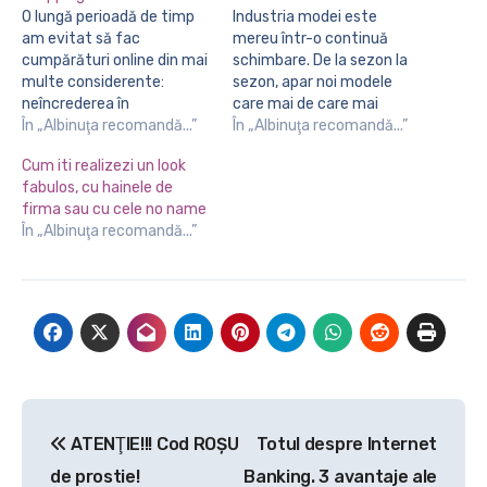
O lungă perioadă de timp
Industria modei este
am evitat să fac
mereu într-o continuă
cumpărături online din mai
schimbare. De la sezon la
multe considerente:
sezon, apar noi modele
neîncrederea în
care mai de care mai
comerciant și în calitatea
În „Albinuţa recomandă...”
frumoase, totul spre
În „Albinuţa recomandă...”
produselor, în cazul
bucuria femeilor. De ce nu,
Cum iti realizezi un look
hainelor teama ca acestea
chiar şi a domnilor, pentru
fabulos, cu hainele de
nu sunt potrivite, dorința
că mai mult ca sigur
firma sau cu cele no name
de a proba direct
acesta se va simţi mândru
În „Albinuţa recomandă...”
produsele pentru a face
la braţ cu iubita sau soţia
alegerea corectă, uneori
îmbrăcată…
timpul de așteptare până
la livrare. Treptat…
Navigare
ATENŢIE!!! Cod ROŞU
Totul despre Internet
în
de prostie!
Banking. 3 avantaje ale