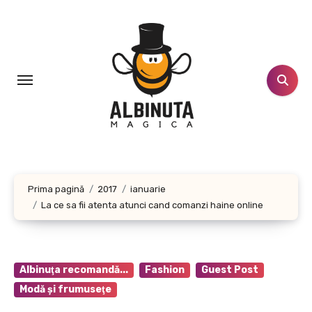
Sari
la
conținut
Prima pagină
2017
ianuarie
La ce sa fii atenta atunci cand comanzi haine online
Albinuţa recomandă...
Fashion
Guest Post
Modă şi frumuseţe