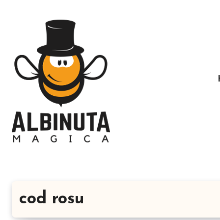
Sari
la
conținut
cod rosu