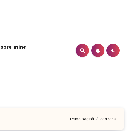
spre mine
Prima pagină
cod rosu