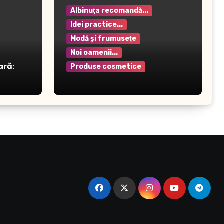
Albinuţa recomandă...
Idei practice...
Modă şi frumuseţe
Noi oamenii...
ară:
Produse cosmetice
Crema pentru mâini Rilastil
– Hidratare și protecție
intensivă