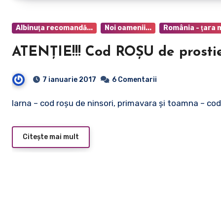
Albinuţa recomandă...
Noi oamenii...
România - ţara 
ATENŢIE!!! Cod ROŞU de prostie
7 ianuarie 2017
6 Comentarii
Iarna – cod roşu de ninsori, primavara şi toamna – cod
Citește mai mult