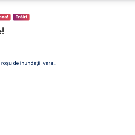
mea!
Trăiri
!
 roşu de inundaţii, vara…