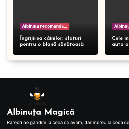
Albinuţa recomandă...
Albinu
Îngrijirea câinilor: sfaturi
Cele m
pentru o blană sănătoasă și
auto o
prevenirea dermatitei
Albinuţa Magică
Rareori ne gândim la ceea ce avem, dar mereu la ceea ce 