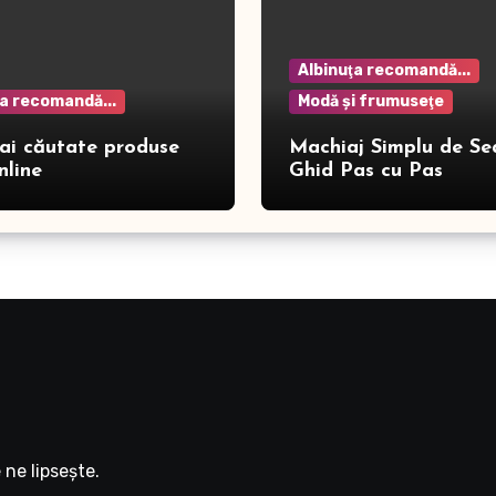
Albinuţa recomandă...
ţa recomandă...
Modă şi frumuseţe
ai căutate produse
Machiaj Simplu de Se
nline
Ghid Pas cu Pas
ne lipseşte.