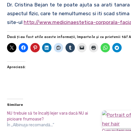
Dr. Cristina Bejan te te poate ajuta sa arati tanara
aspectul fizic, care te nemultumesc si iti scad stima d
site-ul
http://www.medicinaestetica-corporala-facia
Dacă ţi-au fost utile aceste informaţii, împarte-le şi cu prietenii tăi! 
Apreciază:
Similare
NU trebuie să te încalți lejer vara dacă NU ai
picioare frumoase?
În „Albinuţa recomandă...”
Cum putem prev