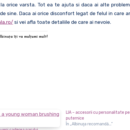
 la orice varsta. Tot ea te ajuta si daca ai alte proble
e sine. Daca ai orice disconfort legat de felul in care ar
la.ro/
si vei afla toate detaliile de care ai nevoie.
Albinuţa îţi va mulţumi mult!
LIA – accesorii cu personalitate p
puternice
În „Albinuţa recomandă...”
eni caderea parului