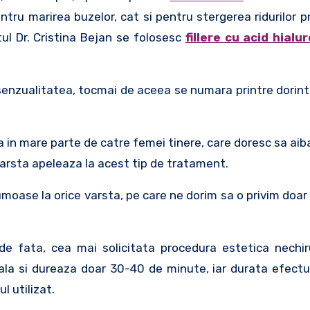
tru marirea buzelor, cat si pentru stergerea ridurilor 
tul Dr. Cristina Bejan se folosesc
fillere cu acid hialu
senzualitatea, tocmai de aceea se numara printre dorint
a in mare parte de catre femei tinere, care doresc sa aiba
 varsta apeleaza la acest tip de tratament.
oase la orice varsta, pe care ne dorim sa o privim doar 
e fata, cea mai solicitata procedura estetica nechiru
la si dureaza doar 30-40 de minute, iar durata efectu
l utilizat.