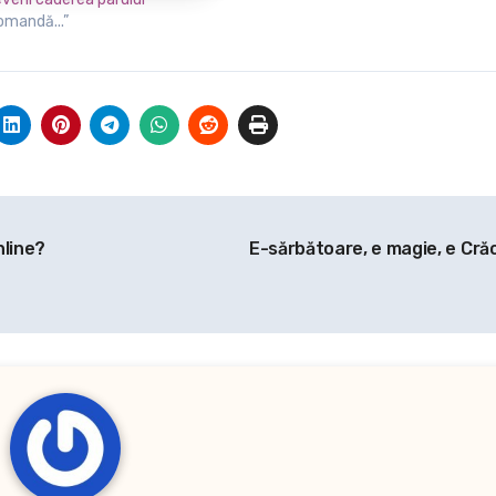
comandă...”
nline?
E-sărbătoare, e magie, e Cră