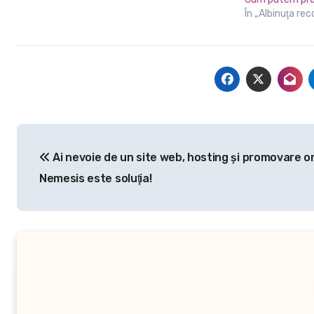
În „Albinuţa re
Navigare
Ai nevoie de un site web, hosting şi promovare o
în
Nemesis este soluţia!
articole