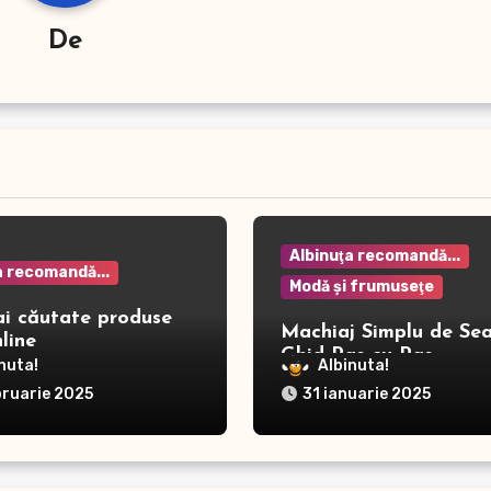
De
Albinuţa recomandă...
a recomandă...
Modă şi frumuseţe
ai căutate produse
Machiaj Simplu de Sea
line
Ghid Pas cu Pas
nuta!
Albinuta!
bruarie 2025
31 ianuarie 2025