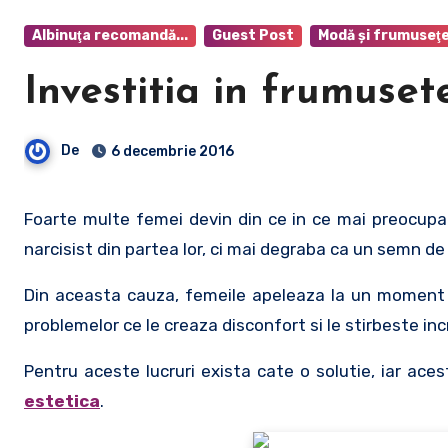
Albinuţa recomandă...
Guest Post
Modă şi frumuseţ
Investitia in frumuset
De
6 decembrie 2016
Foarte multe femei devin din ce in ce mai preocupate de aspectul lor fizic. Acest lucru nu trebuie privit ca pe un lucru
narcisist din partea lor, ci mai degraba ca un semn de
Din aceasta cauza, femeile apeleaza la un moment da
problemelor ce le creaza disconfort si le stirbeste inc
Pentru aceste lucruri exista cate o solutie, iar ace
estetica
.