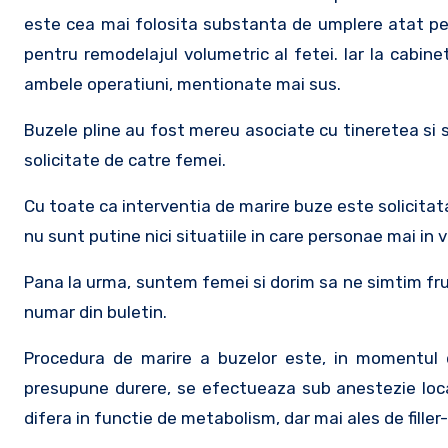
este cea mai folosita substanta de umplere atat pen
pentru remodelajul volumetric al fetei. Iar la cabine
ambele operatiuni, mentionate mai sus.
Buzele pline au fost mereu asociate cu tineretea si 
solicitate de catre femei.
Cu toate ca interventia de marire buze este solicitat
nu sunt putine nici situatiile in care personae mai in
Pana la urma, suntem femei si dorim sa ne simtim frum
numar din buletin.
Procedura de marire a buzelor este, in momentul d
presupune durere, se efectueaza sub anestezie loca
difera in functie de metabolism, dar mai ales de filler-u