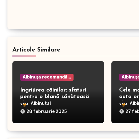
Articole Similare
Albinuţa recomandă...
Albinuţ
Îngrijirea câinilor: sfaturi
Cele m
pentru o blană sănătoasă și
auto on
prevenirea dermatitei
Albinuta!
Albi
28 februarie 2025
27 fe