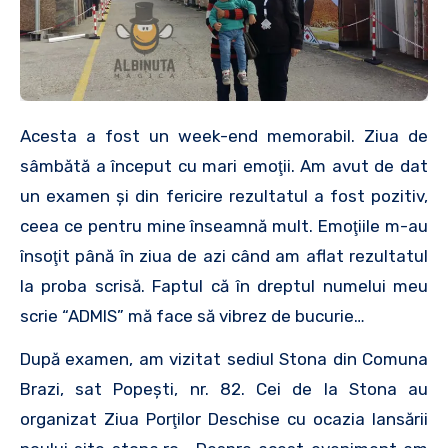
Acesta a fost un week-end memorabil. Ziua de
sâmbătă a început cu mari emoţii. Am avut de dat
un examen şi din fericire rezultatul a fost pozitiv,
ceea ce pentru mine înseamnă mult. Emoţiile m-au
însoţit până în ziua de azi când am aflat rezultatul
la proba scrisă. Faptul că în dreptul numelui meu
scrie “ADMIS” mă face să vibrez de bucurie…
După examen, am vizitat sediul Stona din Comuna
Brazi, sat Popeşti, nr. 82. Cei de la Stona au
organizat Ziua Porţilor Deschise cu ocazia lansării