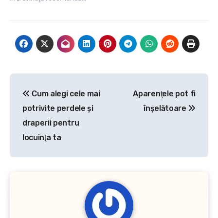
Navigare
Cum alegi cele mai
Aparenţele pot fi
în
potrivite perdele şi
înşelătoare
articole
draperii pentru
locuinţa ta