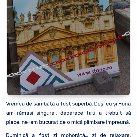
Vremea de sâmbătă a fost superbă. Deşi eu şi Horia
am rămasi singurei, deoarece tati a trebuit să
plece, ne-am bucurat de o mică plimbare împreună.
Duminică a fost zi mohorâtă… zi de relaxare.