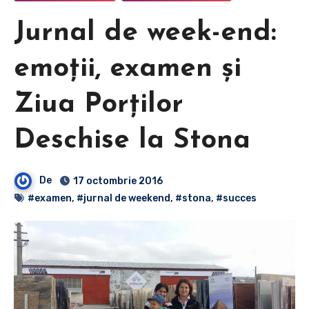
Jurnal de week-end:
emoţii, examen şi
Ziua Porţilor
Deschise la Stona
De
17 octombrie 2016
#examen
,
#jurnal de weekend
,
#stona
,
#succes