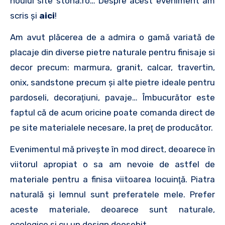
noului site stona.ro… Despre acest eveniment am
scris şi
aici
!
Am avut plăcerea de a admira o gamă variată de
placaje din diverse pietre naturale pentru finisaje si
decor precum: marmura, granit, calcar, travertin,
onix, sandstone precum şi alte pietre ideale pentru
pardoseli, decoraţiuni, pavaje… Îmbucurător este
faptul că de acum oricine poate comanda direct de
pe site materialele necesare, la preţ de producător.
Evenimentul mă priveşte în mod direct, deoarece în
viitorul apropiat o sa am nevoie de astfel de
materiale pentru a finisa viitoarea locuinţă. Piatra
naturală şi lemnul sunt preferatele mele. Prefer
aceste materiale, deoarece sunt naturale,
ecologice şi cu un design deosebit.