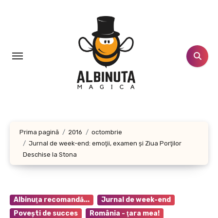
Sari
la
conținut
Prima pagină
2016
octombrie
Jurnal de week-end: emoţii, examen şi Ziua Porţilor
Deschise la Stona
Albinuţa recomandă...
Jurnal de week-end
Poveşti de succes
România - ţara mea!