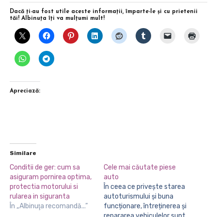
Dacă ţi-au fost utile aceste informaţii, împarte-le şi cu prietenii
tăi! Albinuţa îţi va mulţumi mult!
Apreciază:
Similare
Conditii de ger: cum sa
Cele mai căutate piese
asiguram pornirea optima,
auto
protectia motorului si
În ceea ce privește starea
rularea in siguranta
autoturismului și buna
În „Albinuţa recomandă...”
funcționare, întreținerea și
repararea vehiculelor sunt