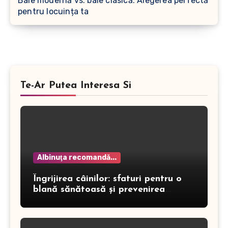
Baie modernă vs. baie clasică: Alegerea perfectă
pentru locuința ta
Te-Ar Putea Interesa Si
Albinuţa recomandă...
Îngrijirea câinilor: sfaturi pentru o
blană sănătoasă și prevenirea
dermatitei