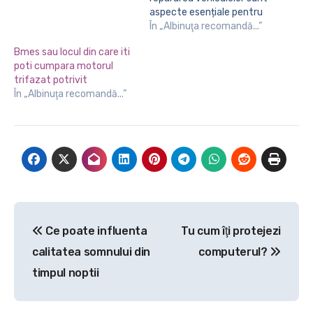
aspecte esențiale pentru
menținerea performanței
În „Albinuţa recomandă...”
și siguranței pe drum.
Bmes sau locul din care iti
Anumite piese auto sunt
poti cumpara motorul
mai frecvent înlocuite și
trifazat potrivit
căutate datorită uzurii
În „Albinuţa recomandă...”
naturale sau a incidentelor.
Cele mai căutate piese
auto: 1. Plăcuțele de Frână
Plăcuțele de frână…
Navigare
Ce poate influenta
Tu cum îţi protejezi
în
calitatea somnului din
computerul?
articole
timpul noptii