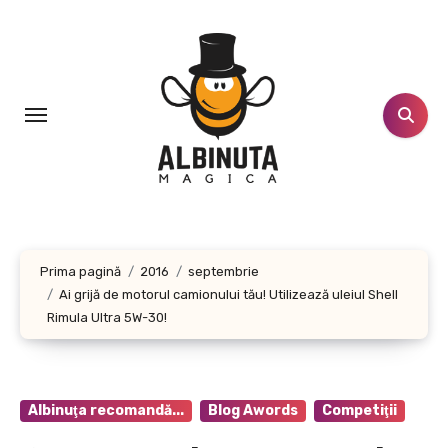
Sari
la
conținut
Prima pagină
2016
septembrie
Ai grijă de motorul camionului tău! Utilizează uleiul Shell
Rimula Ultra 5W-30!
Albinuţa recomandă...
Blog Awords
Competiţii