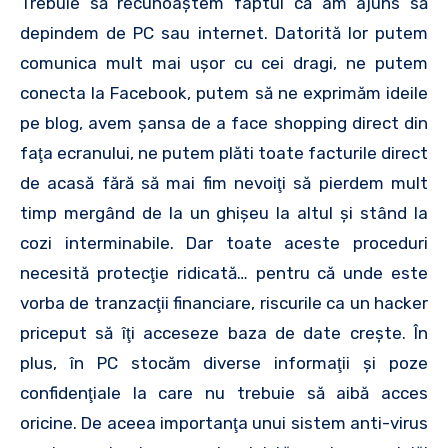
Trebuie să recunoaştem faptul că am ajuns să
depindem de PC sau internet. Datorită lor putem
comunica mult mai uşor cu cei dragi, ne putem
conecta la Facebook, putem să ne exprimăm ideile
pe blog, avem şansa de a face shopping direct din
faţa ecranului, ne putem plăti toate facturile direct
de acasă fără să mai fim nevoiţi să pierdem mult
timp mergând de la un ghişeu la altul şi stând la
cozi interminabile. Dar toate aceste proceduri
necesită protecţie ridicată… pentru că unde este
vorba de tranzacţii financiare, riscurile ca un hacker
priceput să îţi acceseze baza de date creşte. În
plus, în PC stocăm diverse informaţii şi poze
confidenţiale la care nu trebuie să aibă acces
oricine. De aceea importanţa unui sistem anti-virus