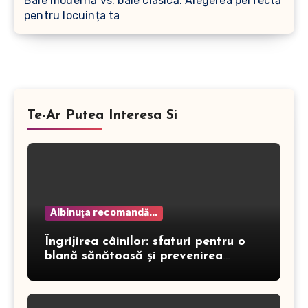
Baie modernă vs. baie clasică: Alegerea perfectă
pentru locuința ta
Te-Ar Putea Interesa Si
Albinuţa recomandă...
Îngrijirea câinilor: sfaturi pentru o
blană sănătoasă și prevenirea
dermatitei