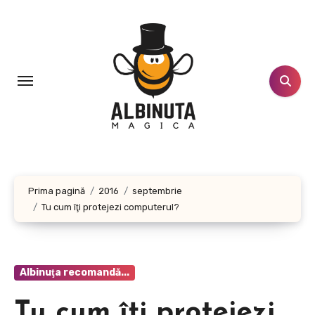
Sari
la
conținut
Prima pagină
2016
septembrie
Tu cum îţi protejezi computerul?
Albinuţa recomandă...
Tu cum îţi protejezi