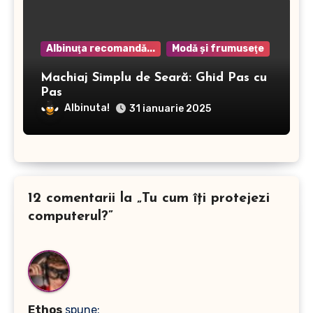
Albinuţa recomandă...
Modă şi frumuseţe
Machiaj Simplu de Seară: Ghid Pas cu
Pas
Albinuta!
31 ianuarie 2025
12 comentarii la „Tu cum îţi protejezi
computerul?”
Ethos
spune: