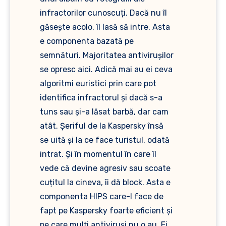
infractorilor cunoscuți. Dacă nu îl
găsește acolo, îl lasă să intre. Asta
e componenta bazată pe
semnături. Majoritatea antivirușilor
se opresc aici. Adică mai au ei ceva
algoritmi euristici prin care pot
identifica infractorul și dacă s-a
tuns sau și-a lăsat barbă, dar cam
atât. Șeriful de la Kaspersky însă
se uită și la ce face turistul, odată
intrat. Și în momentul în care îl
vede că devine agresiv sau scoate
cuțitul la cineva, îi dă block. Asta e
componenta HIPS care-l face de
fapt pe Kaspersky foarte eficient și
pe care mulți antiviruși nu o au. Ei