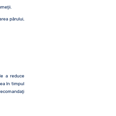
meţii.
area părului,
 de a reduce
rea în timpul
t recomandaţi