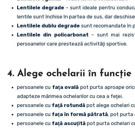
Lentilele degrade
– sunt ideale pentru conducăt
lentile sunt închise în partea de sus, dar deschise
Lentilele dublu degrade
sunt recomandate în pe
Lentilele din policarbonat
– sunt mai rezist
persoanelor care prestează activităţi sportive.
4. Alege ochelarii în funcţie
persoanele cu
faţa ovală
pot purta aproape oric
adapteze mărimea ochelarilor cu cea a feţei.
persoanele cu
faţă rotundă
pot alege ochelari cu
persoanele cu
faţa în formă pătrată
, pot purta
persoanele cu
faţă ascuţită
pot purta ochelari c