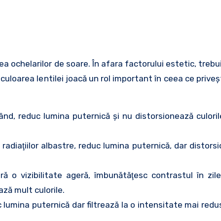
ea ochelarilor de soare. În afara factorului estetic, trebu
 culoarea lentilei joacă un rol important în ceea ce prive
când, reduc lumina puternică şi nu distorsionează culoril
 radiaţiilor albastre, reduc lumina puternică, dar distor
ă o vizibilitate ageră, îmbunătăţesc contrastul în zile
ază mult culorile.
lumina puternică dar filtrează la o intensitate mai redu