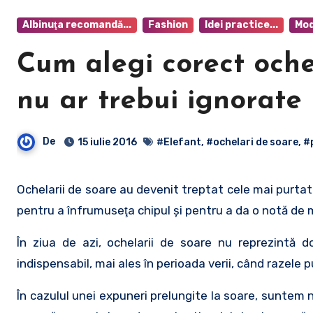
Albinuţa recomandă...
Fashion
Idei practice...
Mod
Cum alegi corect ochel
nu ar trebui ignorate
De
15 iulie 2016
#Elefant
,
#ochelari de soare
,
#
Ochelarii de soare au devenit treptat cele mai purtate accesorii atât de femei cât şi de bărbaţi. Iniţial aceştia erau purtaţi
pentru a înfrumuseţa chipul şi pentru a da o notă de m
În ziua de azi, ochelarii de soare nu reprezintă 
indispensabil, mai ales în perioada verii, când razele 
În cazulul unei expuneri prelungite la soare, suntem 