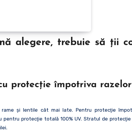
ă alegere, trebuie să ţii c
cu protecţie împotriva razelo
 rame şi lentile cât mai late. Pentru protecţie împot
u pentru protecţie totală 100% UV. Stratul de protecţie
lei.