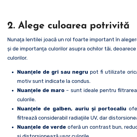
2. Alege culoarea potrivită
Nunaţa lentilei joacă un rol foarte important în aleger
şi de importanţa culorilor asupra ochilor tăi, deoarece
culorilor.
Nuanţele de gri sau negru
pot fi utilizate ori
motiv sunt indicate la condus.
Nuanţele de maro
– sunt ideale pentru filtrarea
culorile.
Nuanţele de galben, auriu şi portocaliu
ofer
filtrează considerabil radiaţiile UV, dar distorsione
Nuanţele de verde
oferă un contrast bun, reduc 
şi distorsionează uşor culorile.