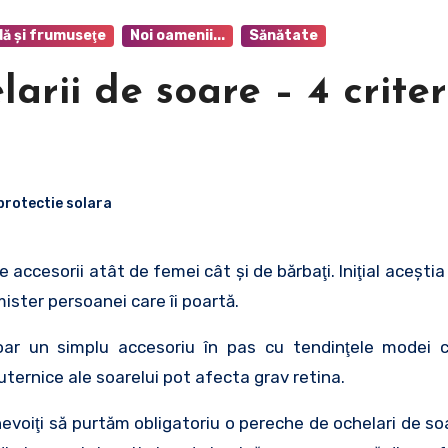
ă şi frumuseţe
Noi oamenii...
Sănătate
arii de soare – 4 criter
protectie solara
ister persoanei care îi poartă.
doar un simplu accesoriu în pas cu tendinţele modei c
puternice ale soarelui pot afecta grav retina.
nevoiţi să purtăm obligatoriu o pereche de ochelari de so