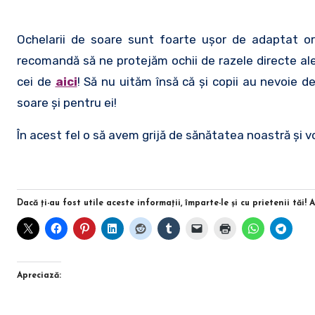
Ochelarii de soare sunt foarte uşor de adaptat oric
recomandă să ne protejăm ochii de razele directe al
cei de
aici
! Să nu uităm însă că şi copii au nevoie 
soare şi pentru ei!
În acest fel o să avem grijă de sănătatea noastră şi v
Dacă ţi-au fost utile aceste informaţii, împarte-le şi cu prietenii tăi! 
Apreciază: