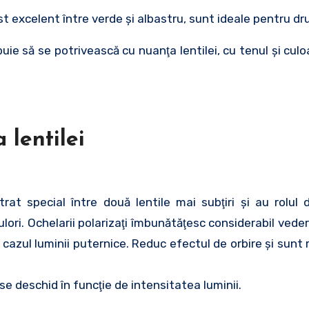
t excelent între verde şi albastru, sunt ideale pentru dru
uie să se potrivească cu nuanţa lentilei, cu tenul şi culo
a lentilei
at special între două lentile mai subţiri şi au rolul
culori. Ochelarii polarizaţi îmbunătăţesc considerabil vede
în cazul luminii puternice. Reduc efectul de orbire şi sun
 se deschid în funcţie de intensitatea luminii.