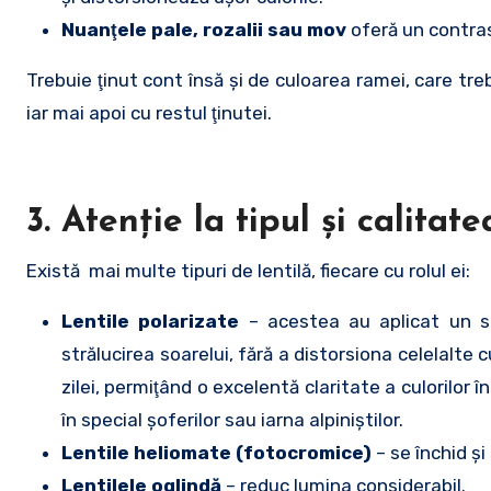
Nuanţele pale, rozalii sau mov
oferă un contras
Trebuie ţinut cont însă şi de culoarea ramei, care treb
iar mai apoi cu restul ţinutei.
3. Atenţie la tipul şi calitate
Există mai multe tipuri de lentilă, fiecare cu rolul ei:
Lentile polarizate
– acestea au aplicat un str
strălucirea soarelui, fără a distorsiona celelalte 
zilei, permiţând o excelentă claritate a culorilor 
în special şoferilor sau iarna alpiniştilor.
Lentile heliomate (fotocromice)
– se închid şi
Lentilele oglindă
– reduc lumina considerabil.