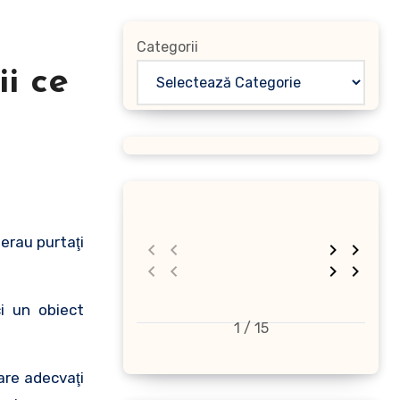
Categorii
ii ce
i un obiect
1 / 15
are adecvaţi