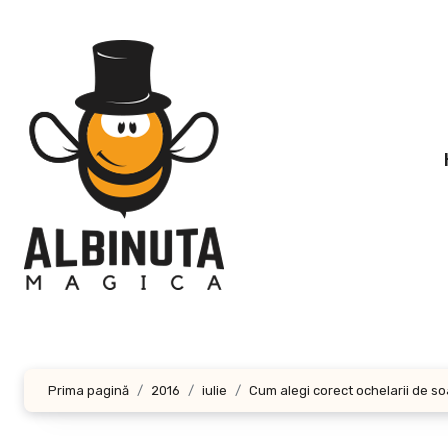
Sari
la
conținut
Prima pagină
2016
iulie
Cum alegi corect ochelarii de soa