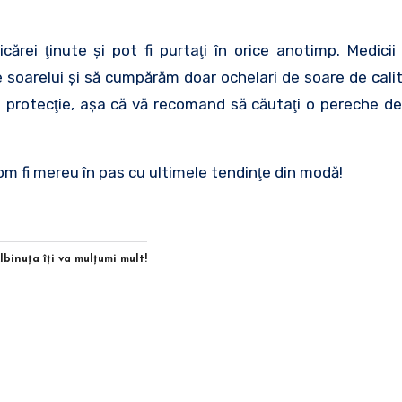
ărei ţinute şi pot fi purtaţi în orice anotimp. Medicii
e soarelui şi să cumpărăm doar ochelari de soare de cal
de protecţie, aşa că vă recomand să căutaţi o pereche de
om fi mereu în pas cu ultimele tendinţe din modă!
Albinuţa îţi va mulţumi mult!