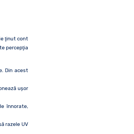
ie ţinut cont
şte percepţia
e. Din acest
sionează uşor
le înnorate,
să razele UV