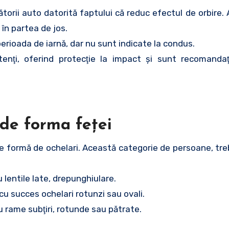
orii auto datorită faptului că reduc efectul de orbire. 
 în partea de jos.
rioada de iarnă, dar nu sunt indicate la condus.
enţi, oferind protecţie la impact şi sunt recomandaţi
 de forma feţei
e formă de ochelari. Această categorie de persoane, tre
 lentile late, drepunghiulare.
 cu succes ochelari rotunzi sau ovali.
u rame subţiri, rotunde sau pătrate.