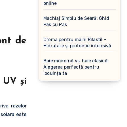
online
Machiaj Simplu de Seară: Ghid
Pas cu Pas
ont de
Crema pentru mâini Rilastil –
Hidratare și protecție intensivă
Baie modernă vs. baie clasică:
Alegerea perfectă pentru
locuința ta
r UV şi
riva razelor
 solara este