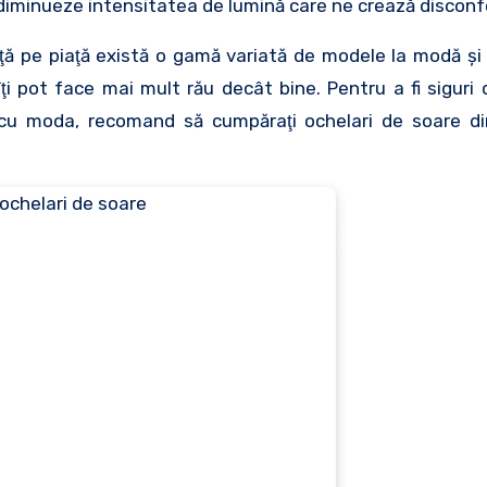
ă diminueze intensitatea de lumină care ne crează disconf
nţă pe piaţă există o gamă variată de modele la modă şi 
ţi pot face mai mult rău decât bine. Pentru a fi siguri 
as cu moda, recomand să cumpăraţi ochelari de soare d