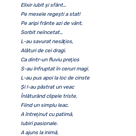
Elixir iubit şi sfânt…
Pe mesele regeşti a stat!
Pe aripi frânte azi de vânt,
Sorbit neîncetat…
L-au savurat nesăţios,
Alături de cei dragi.
Ca dintr-un fluviu preţios
S-au înfruptat în ceruri magi.
L-au pus apoi la loc de cinste
Şi l-au păstrat un veac
Înlăturând clipele triste,
Fiind un simplu leac.
A întreţinut cu patimă,
Iubiri pasionale.
A ajuns la inimă,