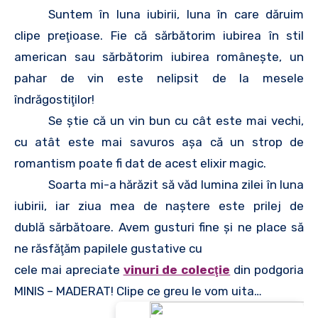
Suntem în luna iubirii, luna în care dăruim
clipe preţioase. Fie că sărbătorim iubirea în stil
american sau sărbătorim iubirea româneşte, un
pahar de vin este nelipsit de la mesele
îndrăgostiţilor!
Se ştie că un vin bun cu cât este mai vechi,
cu atât este mai savuros aşa că un strop de
romantism poate fi dat de acest elixir magic.
Soarta mi-a hărăzit să văd lumina zilei în luna
iubirii, iar ziua mea de naştere este prilej de
dublă sărbătoare. Avem gusturi fine şi ne place să
ne răsfăţăm papilele gustative cu
cele mai apreciate
vinuri de colecţie
din podgoria
MINIS – MADERAT! Clipe ce greu le vom uita…