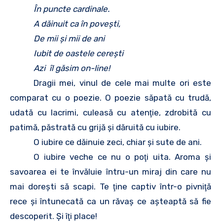
În puncte cardinale.
A dăinuit ca în poveşti,
De mii şi mii de ani
Iubit de oastele cereşti
Azi îl găsim on-line!
Dragii mei, vinul de cele mai multe ori este
comparat cu o poezie. O poezie săpată cu trudă,
udată cu lacrimi, culeasă cu atenţie, zdrobită cu
patimă, păstrată cu grijă şi dăruită cu iubire.
O iubire ce dăinuie zeci, chiar şi sute de ani.
O iubire veche ce nu o poţi uita. Aroma şi
savoarea ei te învăluie întru-un miraj din care nu
mai doreşti să scapi. Te ţine captiv într-o pivniţă
rece şi întunecată ca un răvaş ce aşteaptă să fie
descoperit. Şi îţi place!