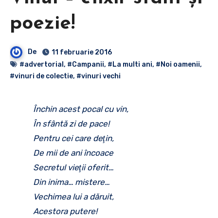
poezie!
De
11 februarie 2016
#advertorial
,
#Campanii
,
#La multi ani
,
#Noi oamenii
,
#vinuri de colectie
,
#vinuri vechi
Închin acest pocal cu vin,
În sfântă zi de pace!
Pentru cei care deţin,
De mii de ani încoace
Secretul vieţii oferit…
Din inima… mistere…
Vechimea lui a dăruit,
Acestora putere!