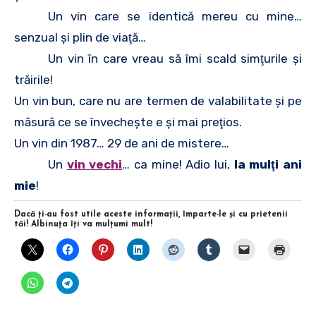
Un vin care se identică mereu cu mine…
senzual şi plin de viaţă…
Un vin în care vreau să îmi scald simţurile şi
trăirile!
Un vin bun, care nu are termen de valabilitate şi pe
măsură ce se învecheşte e şi mai preţios.
Un vin din 1987… 29 de ani de mistere…
Un
vin vechi
… ca mine! Adio lui,
la mulţi ani
mie
!
Dacă ţi-au fost utile aceste informaţii, împarte-le şi cu prietenii
tăi! Albinuţa îţi va mulţumi mult!