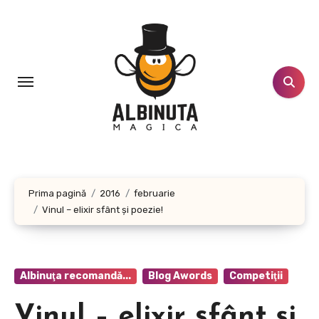
Sari
la
conținut
Prima pagină
2016
februarie
Vinul – elixir sfânt şi poezie!
Albinuţa recomandă...
Blog Awords
Competiţii
Vinul – elixir sfânt şi