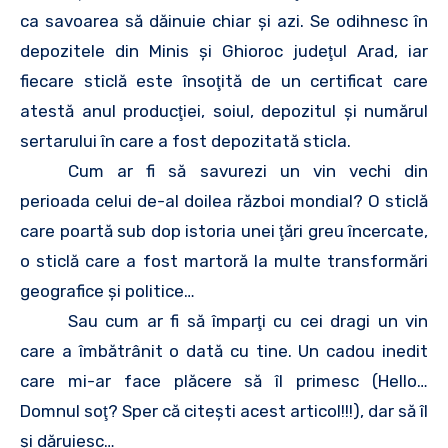
ca savoarea să dăinuie chiar şi azi. Se odihnesc în
depozitele din Minis şi Ghioroc judeţul Arad, iar
fiecare sticlă este însoţită de un certificat care
atestă anul producţiei, soiul, depozitul şi numărul
sertarului în care a fost depozitată sticla.
Cum ar fi să savurezi un vin vechi din
perioada celui de-al doilea război mondial? O sticlă
care poartă sub dop istoria unei ţări greu încercate,
o sticlă care a fost martoră la multe transformări
geografice şi politice…
Sau cum ar fi să împarţi cu cei dragi un vin
care a îmbătrânit o dată cu tine. Un cadou inedit
care mi-ar face plăcere să îl primesc (Hello…
Domnul soţ? Sper că citeşti acest articol!!!), dar să îl
şi dăruiesc…