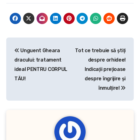
Navigare
Unguent Gheara
Tot ce trebuie să ştiţi
în
dracului: tratament
despre orhidee!
articole
ideal PENTRU CORPUL
Indicaţii preţioase
TĂU!
despre îngrijire şi
înmulţire!