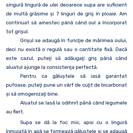
singură lingură de ulei deoarece supa are suficient
de multă grăsime şi 7 linguri de griş în ploaie. Am
continuat să amestec până când oul a încorporat
tot grişul.
Grişul se adaugă în funcţie de mărimea oului,
deci nu există o regulă sau o cantitate fixă. Dacă
este cazul, puteţi să adăugaţi griş până când
aluatul ajunge la consistenţa perfectă.
Pentru ca găluştele să iasă garantat
pufoase, puteţi pune un vârf de cuţit de bicarbonat
şi să omogenizaţi bine.
Aluatul se lasă la odihnit până când legumele
au fiert.
Supa se dă la foc mic, apoi cu o lingură
înmuiată în apă se formează găluştele şi se adaugă