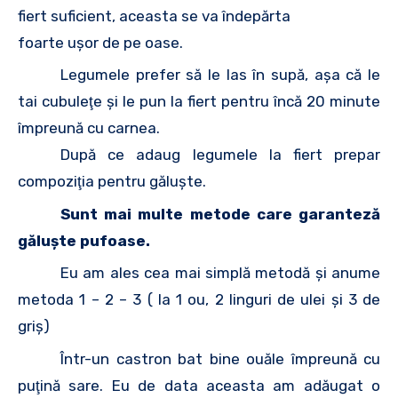
fiert suficient, aceasta se va îndepărta
foarte uşor de pe oase.
Legumele prefer să le las în supă, aşa că le
tai cubuleţe şi le pun la fiert pentru încă 20 minute
împreună cu carnea.
După ce adaug legumele la fiert prepar
compoziţia pentru găluşte.
Sunt mai multe metode care garanteză
găluşte pufoase.
Eu am ales cea mai simplă metodă şi anume
metoda 1 – 2 – 3 ( la 1 ou, 2 linguri de ulei şi 3 de
griş)
Într-un castron bat bine ouăle împreună cu
puţină sare. Eu de data aceasta am adăugat o