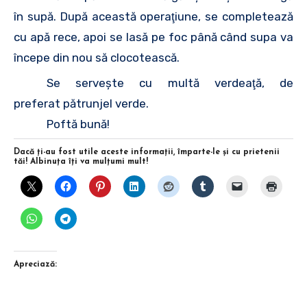
în supă. După această operaţiune, se completează
cu apă rece, apoi se lasă pe foc până când supa va
începe din nou să clocotească.
Se serveşte cu multă verdeaţă, de
preferat pătrunjel verde.
Poftă bună!
Dacă ţi-au fost utile aceste informaţii, împarte-le şi cu prietenii
tăi! Albinuţa îţi va mulţumi mult!
Apreciază: