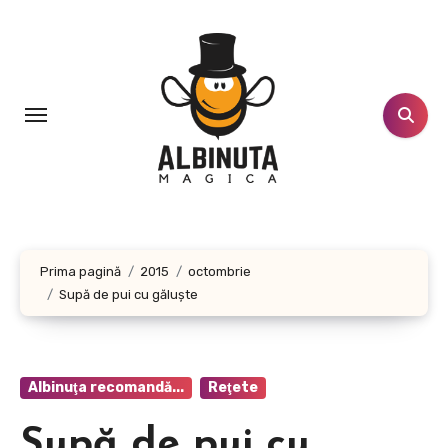
Sari
la
conținut
Prima pagină
2015
octombrie
Supă de pui cu găluşte
Albinuţa recomandă...
Reţete
Supă de pui cu