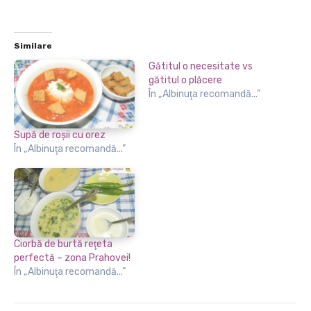
Similare
Gătitul o necesitate vs
gătitul o plăcere
În „Albinuţa recomandă...”
Supă de roşii cu orez
În „Albinuţa recomandă...”
Ciorbă de burtă reţeta
perfectă – zona Prahovei!
În „Albinuţa recomandă...”