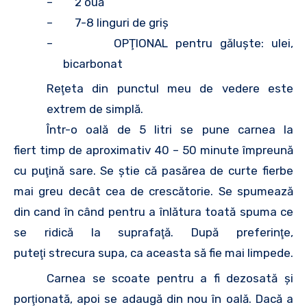
– 2 ouă
– 7-8 linguri de griş
– OPŢIONAL pentru găluşte: ulei,
bicarbonat
Reţeta din punctul meu de vedere este
extrem de simplă.
Într-o oală de 5 litri se pune carnea la
fiert timp de aproximativ 40 – 50 minute împreună
cu puţină sare. Se ştie că pasărea de curte fierbe
mai greu decât cea de crescătorie. Se spumează
din cand în când pentru a înlătura toată spuma ce
se ridică la suprafaţă. După preferinţe,
puteţi strecura supa, ca aceasta să fie mai limpede.
Carnea se scoate pentru a fi dezosată şi
porţionată, apoi se adaugă din nou în oală. Dacă a