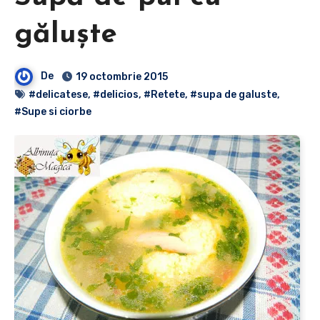
găluşte
De
19 octombrie 2015
#delicatese
,
#delicios
,
#Retete
,
#supa de galuste
,
#Supe si ciorbe