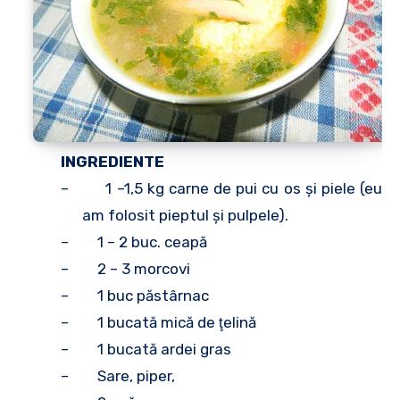
INGREDIENTE
– 1 –1,5 kg carne de pui cu os şi piele (eu
am folosit pieptul şi pulpele).
– 1 – 2 buc. ceapă
– 2 – 3 morcovi
– 1 buc păstârnac
– 1 bucată mică de ţelină
– 1 bucată ardei gras
– Sare, piper,