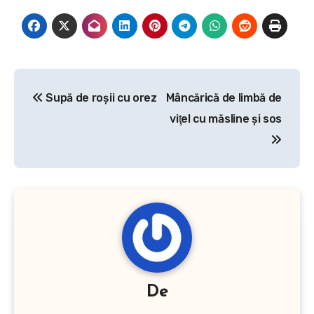
Navigare
Supă de roşii cu orez
Mâncărică de limbă de
în
viţel cu măsline şi sos
articole
De