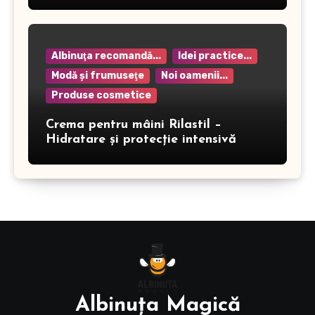
Albinuţa recomandă...
Idei practice...
Modă şi frumuseţe
Noi oamenii...
Produse cosmetice
Crema pentru mâini Rilastil –
Hidratare și protecție intensivă
Albinuţa Magică