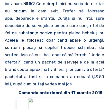
iar acum NIMIC! Ce e drept, nici nu scria de ele, iar
eu oricum le cam evit. Prefer să folosesc
apa, deoarece e sfântă. Curăţă şi nu irită, spre
deosebire de şerveţelele umede care conţin fel de
fel de substanţe nocive pentru pielea bebeluşilor.
Acelea le folosesc doar când apare o urgenţă,
suntem plecaţi şi copilul trebuie schimbat de
scutec. Aşa că nu-i bai, doar că mă întreb: “Unde e
oferta?” când un pachet de şerveţele de la acel
Brand costă aproximativ 8 lei… şi oricum „la ofertă”
pachetul a fost şi la comanda anterioară (49,50
lei), după cum puteţi vedea mai jos…
Comanda anterioară din 17 martie 2015