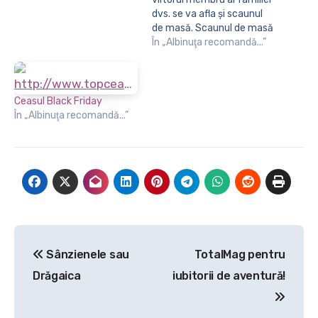
dvs. se va afla și scaunul
de masă. Scaunul de masă
este foarte important
În „Albinuţa recomandă...”
pentru perioada în care
micuțul va putea mânca
cu dvs. La masă îi va oferi
stabilitate, confort,
Ceasul Black Friday
siguranță, va reuși să
În „Albinuţa recomandă...”
învețe să mănânce și
singur, cu timpul,…
Navigare
Sânzienele sau
TotalMag pentru
în
Drăgaica
iubitorii de aventură!
articole