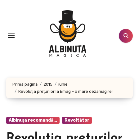
Sari
la
conținut
Prima pagină
2015
iunie
Revoluţia preţurilor la Emag – o mare dezamăgire!
Albinuţa recomandă...
Revoltător
Revoluţia preţurilor