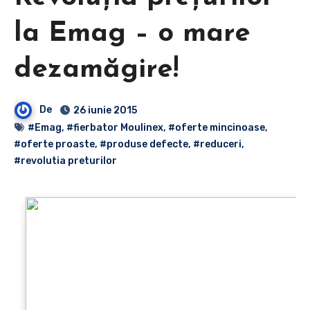
la Emag – o mare
dezamăgire!
De
26 iunie 2015
#Emag
,
#fierbator Moulinex
,
#oferte mincinoase
,
#oferte proaste
,
#produse defecte
,
#reduceri
,
#revolutia preturilor