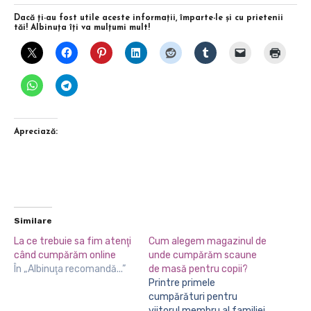
Dacă ţi-au fost utile aceste informaţii, împarte-le şi cu prietenii
tăi! Albinuţa îţi va mulţumi mult!
Apreciază:
Similare
La ce trebuie sa fim atenţi
Cum alegem magazinul de
când cumpărăm online
unde cumpărăm scaune
În „Albinuţa recomandă...”
de masă pentru copii?
Printre primele
cumpărături pentru
viitorul membru al familiei