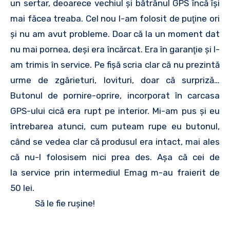
un sertar, deoarece vechiul şi bătrânul GPS încă îşi
mai făcea treaba. Cel nou l-am folosit de puţine ori
şi nu am avut probleme. Doar că la un moment dat
nu mai pornea, deşi era încărcat. Era în garanţie şi l-
am trimis în service. Pe fişă scria clar că nu prezintă
urme de zgârieturi, lovituri, doar că surpriză…
Butonul de pornire-oprire, incorporat în carcasa
GPS-ului cică era rupt pe interior. Mi-am pus şi eu
întrebarea atunci, cum puteam rupe eu butonul,
când se vedea clar că produsul era intact, mai ales
că nu-l folosisem nici prea des. Aşa că cei de
la service prin intermediul Emag m-au fraierit de
50 lei.
Să le fie ruşine!