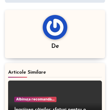
De
Articole Similare
Albinuţa recomandă...
Îngrijirea câinilor: sfaturi pentru o