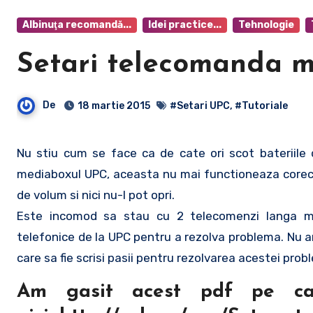
Albinuţa recomandă...
Idei practice...
Tehnologie
Setari telecomanda 
De
18 martie 2015
#Setari UPC
,
#Tutoriale
Nu stiu cum se face ca de cate ori scot bateriile de la telecomanda primita impreuna cu
mediaboxul UPC, aceasta nu mai functioneaza corect
de volum si nici nu-l pot opri.
Este incomod sa stau cu 2 telecomenzi langa mine
telefonice de la UPC pentru a rezolva problema. Nu am
care sa fie scrisi pasii pentru rezolvarea acestei pro
Am gasit acest pdf pe car