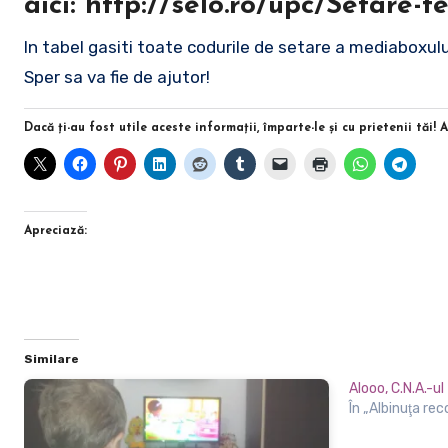
aici: http://selo.ro/upc/Setare
In tabel gasiti toate codurile de setare a mediaboxul
Sper sa va fie de ajutor!
Dacă ţi-au fost utile aceste informaţii, împarte-le şi cu prietenii tăi! 
Apreciază:
Similare
Alooo, C.N.A.-ul 
În „Albinuţa re