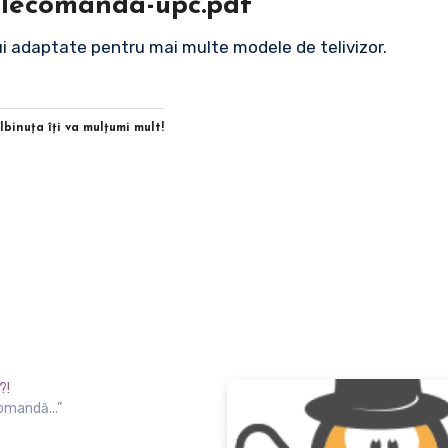
-telecomanda-upc.pdf
ui adaptate pentru mai multe modele de telivizor.
Albinuţa îţi va mulţumi mult!
?!
comandă...”