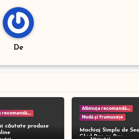
De
Albinuţa recomandă...
a recomandă...
Modă şi frumuseţe
ai căutate produse
Machiaj Simplu de Sea
line
Ghid Pas cu Pas