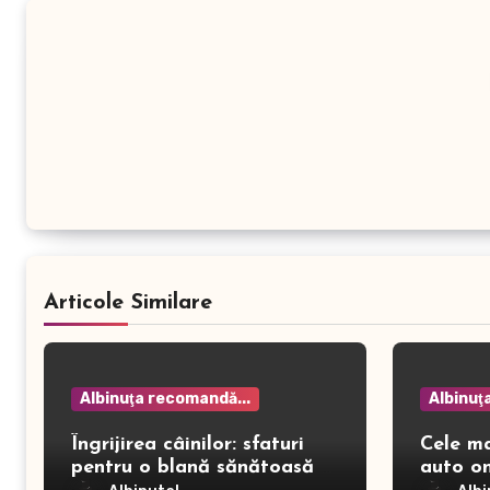
Articole Similare
Albinuţa recomandă...
Albinuţ
Îngrijirea câinilor: sfaturi
Cele m
pentru o blană sănătoasă și
auto on