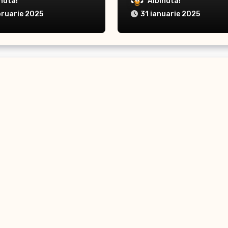
nuta!
Albinuta!
bruarie 2025
31 ianuarie 2025