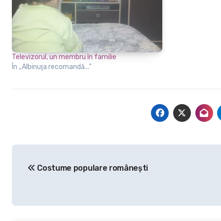
Televizorul, un membru în familie
În „Albinuţa recomandă...”
Navigare
Costume populare româneşti
în
articole