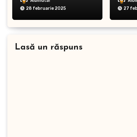
prevenirea dermatitei
Albinuta!
Albi
28 februarie 2025
27 fe
Lasă un răspuns