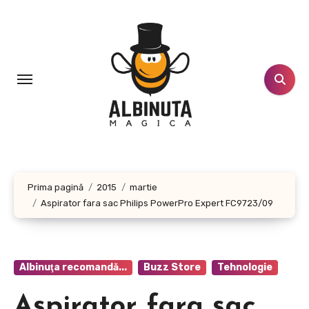
Sari
la
conținut
Prima pagină
2015
martie
Aspirator fara sac Philips PowerPro Expert FC9723/09
Albinuţa recomandă...
Buzz Store
Tehnologie
Aspirator fara sac