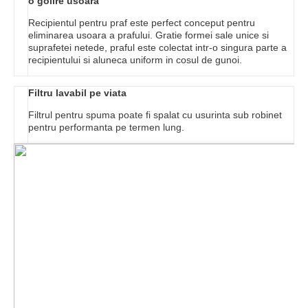
o golire usoara
Recipientul pentru praf este perfect conceput pentru
eliminarea usoara a prafului. Gratie formei sale unice si
suprafetei netede, praful este colectat intr-o singura parte a
recipientului si aluneca uniform in cosul de gunoi.
Filtru lavabil pe viata
Filtrul pentru spuma poate fi spalat cu usurinta sub robinet
pentru performanta pe termen lung.