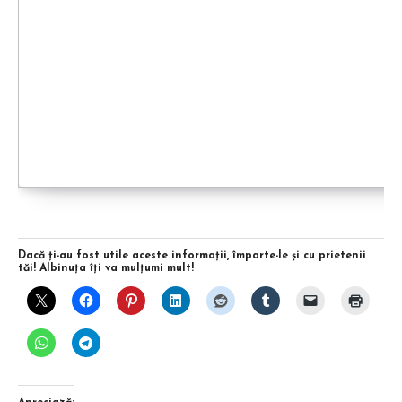
Dacă ţi-au fost utile aceste informaţii, împarte-le şi cu prietenii
tăi! Albinuţa îţi va mulţumi mult!