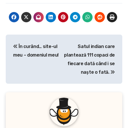
Navigare
În curând… site-ul
Satul indian care
în
meu – domeniul meu!
plantează 111 copaci de
articole
fiecare dată când i se
naşte o fată.