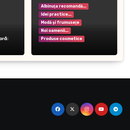
Albinuţa recomandă...
Idei practice...
Modă şi frumuseţe
Noi oamenii...
ară:
Produse cosmetice
Crema pentru mâini Rilastil
– Hidratare și protecție
intensivă