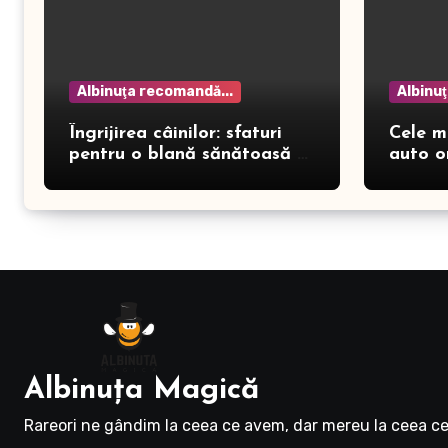
Albinuţa recomandă...
Albinu
Îngrijirea câinilor: sfaturi
Cele m
pentru o blană sănătoasă și
auto o
prevenirea dermatitei
Albinuţa Magică
Rareori ne gândim la ceea ce avem, dar mereu la ceea ce 