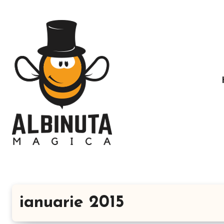
Sari
la
conținut
ianuarie 2015