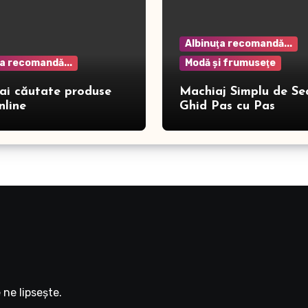
Albinuţa recomandă...
ţa recomandă...
Modă şi frumuseţe
ai căutate produse
Machiaj Simplu de Se
nline
Ghid Pas cu Pas
ne lipseşte.