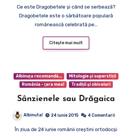
Ce este Dragobetele şi când se serbează?
Dragobetele este o sărbătoare populară
românească celebrată pe…
Citește mai mult
Albinuţa recomandă...
Mitologie şi superstiţii
România - ţara mea!
Tradiţii şi obiceiuri
Sânzienele sau Drăgaica
Albinuta!
24 iunie 2015
4 Comentarii
În ziua de 24 iunie românii creştini ortodocşi