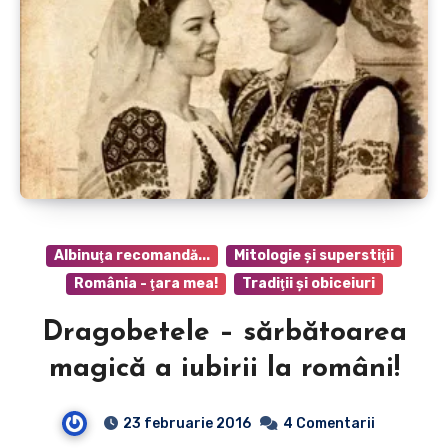
Albinuţa recomandă...
Mitologie şi superstiţii
România - ţara mea!
Tradiţii şi obiceiuri
Dragobetele – sărbătoarea
magică a iubirii la români!
23 februarie 2016
4 Comentarii