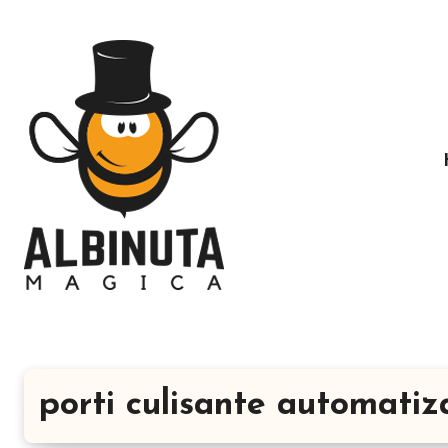
Sari
la
conținut
porti culisante automatiz