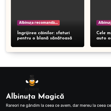
Albinuţa recomandă...
Albinu
Îngrijirea câinilor: sfaturi
Cele m
pentru o blană sănătoasă și
auto o
prevenirea dermatitei
Albinuţa Magică
Rareori ne gândim la ceea ce avem, dar mereu la ceea ce 