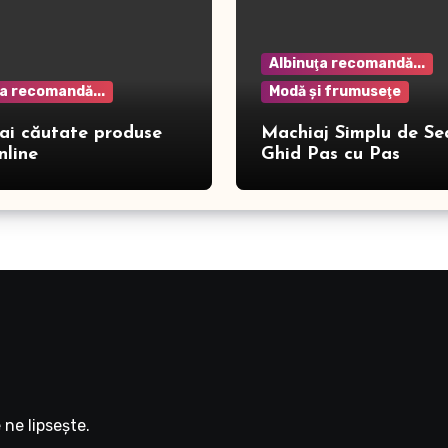
Albinuţa recomandă...
ţa recomandă...
Modă şi frumuseţe
ai căutate produse
Machiaj Simplu de Se
nline
Ghid Pas cu Pas
ne lipseşte.