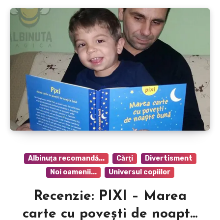
Albinuţa recomandă...
Cărţi
Divertisment
Noi oamenii...
Universul copiilor
Recenzie: PIXI – Marea
carte cu poveşti de noapte