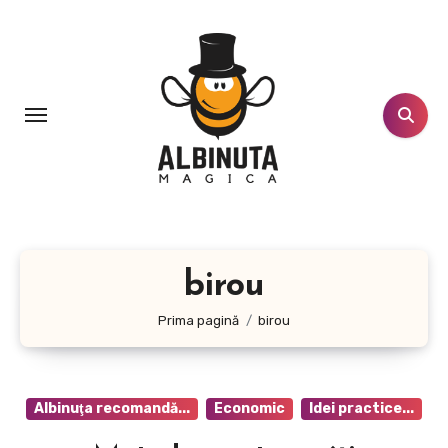
Sari
la
conținut
birou
Prima pagină
birou
Albinuţa recomandă...
Economic
Idei practice...