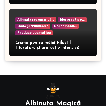
Albinuţa recomandă...
Idei practice...
Modă şi frumuseţe
Noi oamenii...
Produse cosmetice
Crema pentru mâini Rilastil –
Hidratare și protecție intensivă
Albinuţa Magică