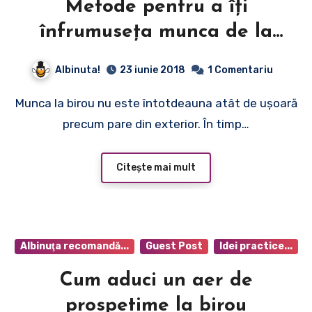
Metode pentru a îți
înfrumuseța munca de la
birou
Albinuta!
23 iunie 2018
1 Comentariu
Munca la birou nu este întotdeauna atât de ușoară
precum pare din exterior. În timp…
Citește mai mult
Albinuţa recomandă...
Guest Post
Idei practice...
Cum aduci un aer de
prospetime la birou