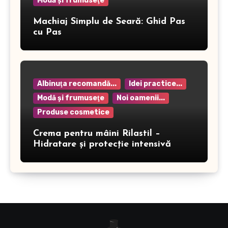
Modă şi frumuseţe
Machiaj Simplu de Seară: Ghid Pas
cu Pas
Albinuţa recomandă...
Idei practice...
Modă şi frumuseţe
Noi oamenii...
Produse cosmetice
Crema pentru mâini Rilastil –
Hidratare și protecție intensivă