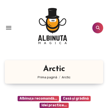
Sari
la
conținut
Arctic
Prima pagină
Arctic
Albinuţa recomandă...
Casă şi grădină
Idei practice...