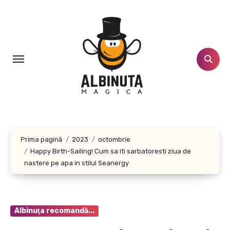
Sari
la
conținut
Prima pagină
2023
octombrie
Happy Birth-Sailing! Cum sa iti sarbatoresti ziua de
nastere pe apa in stilul Seanergy
Albinuţa recomandă...