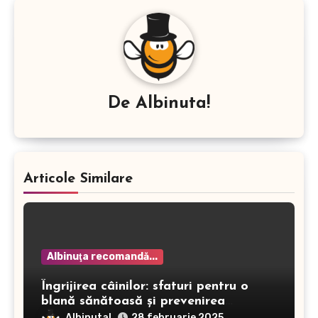
De
Albinuta!
Articole Similare
Albinuţa recomandă...
Îngrijirea câinilor: sfaturi pentru o
blană sănătoasă și prevenirea
dermatitei
Albinuta!
28 februarie 2025