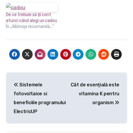
De ce trebuie să ții cont
atunci când alegi un cadou
În „Albinuţa recomandă...”
Navigare
Sistemele
Cât de esențială este
în
fotovoltaice si
vitamina K pentru
articole
beneficiile programului
organism
ElectricUP