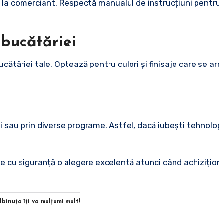
e la comerciant. Respectă manualul de instrucțiuni pentr
 bucătăriei
ucătăriei tale. Optează pentru culori și finisaje care se 
Fi sau prin diverse programe. Astfel, dacă iubești tehnolo
ce cu siguranță o alegere excelentă atunci când achizițio
Albinuţa îţi va mulţumi mult!