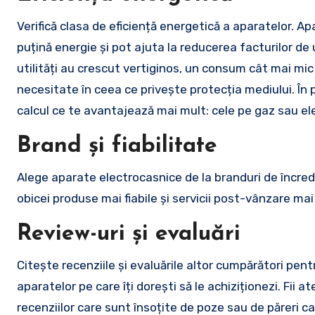
Verifică clasa de eficiență energetică a aparatelor. 
puțină energie și pot ajuta la reducerea facturilor de u
utilități au crescut vertiginos, un consum cât mai mic
necesitate în ceea ce privește protecția mediului. În 
calcul ce te avantajează mai mult: cele pe gaz sau ele
Brand și fiabilitate
Alege aparate electrocasnice de la branduri de încrede
obicei produse mai fiabile și servicii post-vânzare mai
Review-uri și evaluări
Citește recenziile și evaluările altor cumpărători pen
aparatelor pe care îți dorești să le achiziționezi. Fii 
recenziilor care sunt însoțite de poze sau de păreri c