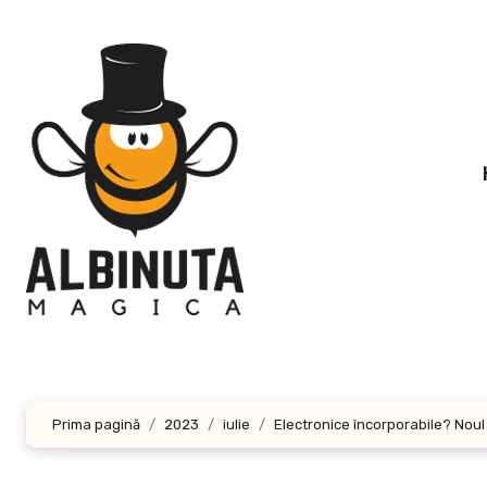
Sari
la
conținut
Prima pagină
2023
iulie
Electronice încorporabile? Noul