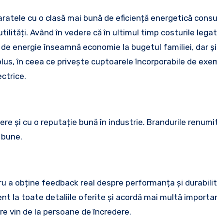
Aparatele cu o clasă mai bună de eficiență energetică con
tilități. Având în vedere că în ultimul timp costurile lega
 de energie înseamnă economie la bugetul familiei, dar și
plus, în ceea ce privește cuptoarele încorporabile de exem
ctrice.
re și cu o reputație bună în industrie. Brandurile renumi
 bune.
tru a obține feedback real despre performanța și durabili
atent la toate detaliile oferite și acordă mai multă importa
are vin de la persoane de încredere.