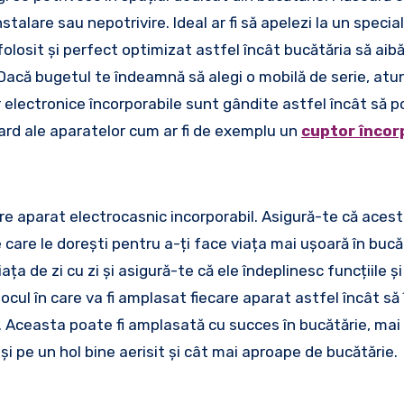
talare sau nepotrivire. Ideal ar fi să apelezi la un specia
folosit și perfect optimizat astfel încât bucătăria să aib
. Dacă bugetul te îndeamnă să alegi o mobilă de serie, atun
electronice încorporabile sunt gândite astfel încât să po
rd ale aparatelor cum ar fi de exemplu un
cuptor încor
care aparat electrocasnic incorporabil. Asigură-te că aces
 care le dorești pentru a-ți face viața mai ușoară în bucă
ța de zi cu zi și asigură-te că ele îndeplinesc funcțiile și
locul în care va fi amplasat fiecare aparat astfel încât să 
. Aceasta poate fi amplasată cu succes în bucătărie, mai
 și pe un hol bine aerisit și cât mai aproape de bucătărie.