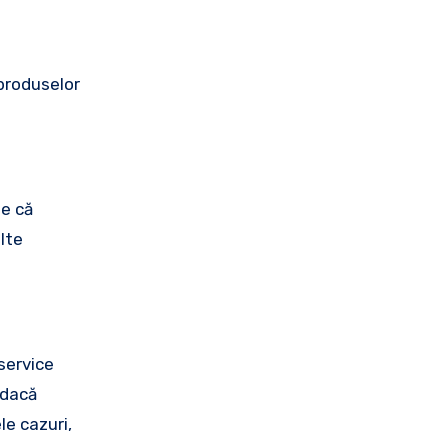
 produselor
te că
ulte
service
 dacă
le cazuri,