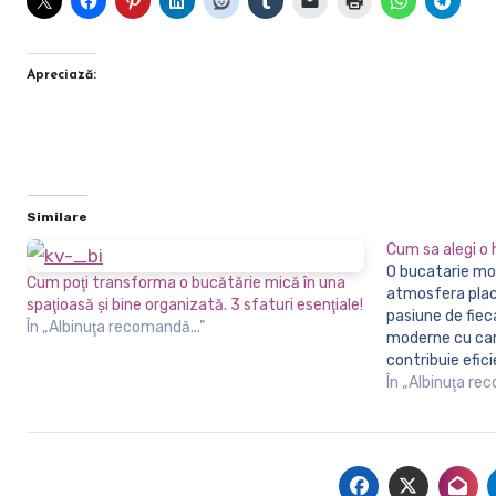
Apreciază:
Similare
Cum sa alegi o 
O bucatarie moderna si eleganta creaza o
Cum poţi transforma o bucătărie mică în una
atmosfera plac
spaţioasă şi bine organizată. 3 sfaturi esenţiale!
pasiune de fiec
În „Albinuţa recomandă...”
moderne cu care
contribuie efic
mancaruri gusto
În „Albinuţa re