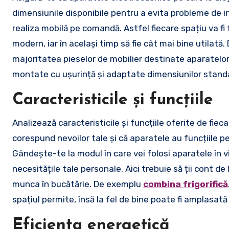
dimensiunile disponibile pentru a evita probleme de ins
realiza mobilă pe comandă. Astfel fiecare spațiu va fi 
modern, iar în același timp să fie cât mai bine utilată
majoritatea pieselor de mobilier destinate aparatelor 
montate cu ușurință și adaptate dimensiunilor standa
Caracteristicile și funcțiile
Analizează caracteristicile și funcțiile oferite de fie
corespund nevoilor tale și că aparatele au funcțiile pe
Gândește-te la modul în care vei folosi aparatele în via
necesitățile tale personale. Aici trebuie să ții cont de 
munca în bucătărie. De exemplu
combina frigorifică
spațiul permite, însă la fel de bine poate fi amplasată
Eficiența energetică