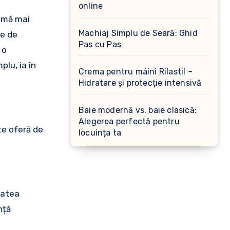
online
sumă mai
Machiaj Simplu de Seară: Ghid
te de
Pas cu Pas
 o
plu, ia în
Crema pentru mâini Rilastil –
Hidratare și protecție intensivă
Baie modernă vs. baie clasică:
Alegerea perfectă pentru
te oferă de
locuința ta
tatea
nță