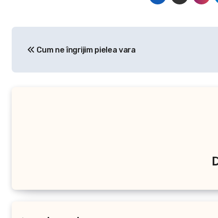
Navigare
Cum ne îngrijim pielea vara
în
articole