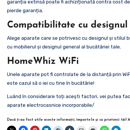
garanția extinsă poate fi achiziționată contra cost d
pierde garanția.
Compatibilitate cu designul
Alege aparate care se potrivesc cu designul și stilul b
cu mobilierul și designul general al bucătăriei tale.
HomeWhiz WiFi
Unele aparate pot fi controlate de la distanță prin Wi
este cazul să o iei cu tine în bucătărie!
Luând în considerare toți acești factori, vei putea fa
aparate electrocasnice incorporabile/
Dacă ţi-au fost utile aceste informaţii, împarte-le şi cu prietenii tăi! 