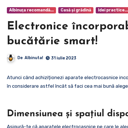
Albinuţa recomandă...
Casă şi grădină
Idei practice...
Electronice încorpora
bucătărie smart!
De
Albinuta!
31 iulie 2023
Atunci când achiziționezi aparate electrocasnice incorporabile, există mai mulți factori esențiali pe care ar trebui să-i iei
în considerare astfel încât să faci cea mai bună alege
Dimensiunea și spațiul dispo
Asigură-te că aparatele electrocasnice pe care le aleg