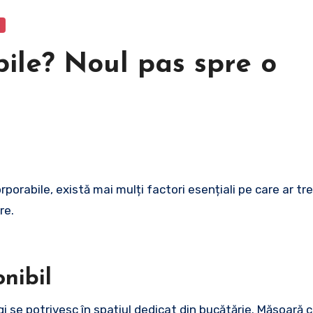
bile? Noul pas spre o
re.
nibil
i se potrivesc în spațiul dedicat din bucătărie. Măsoară 