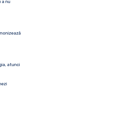
u a nu
armonizează
gia, atunci
nezi