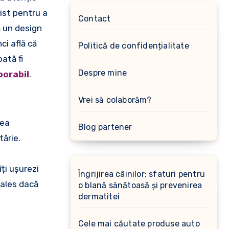
list pentru a
Contact
ă un design
ci află că
Politică de confidențialitate
ată fi
Despre mine
porabil
.
Vrei să colaborăm?
tea
Blog partener
tărie.
îți ușurezi
Îngrijirea câinilor: sfaturi pentru
 ales dacă
o blană sănătoasă și prevenirea
dermatitei
Cele mai căutate produse auto