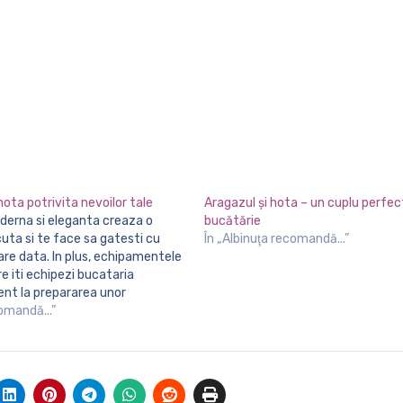
hota potrivita nevoilor tale
Aragazul şi hota – un cuplu perfect
bucătărie
uta si te face sa gatesti cu
În „Albinuţa recomandă...”
are data. In plus, echipamentele
 iti echipezi bucataria
ient la prepararea unor
ase si rafinate.
comandă...”