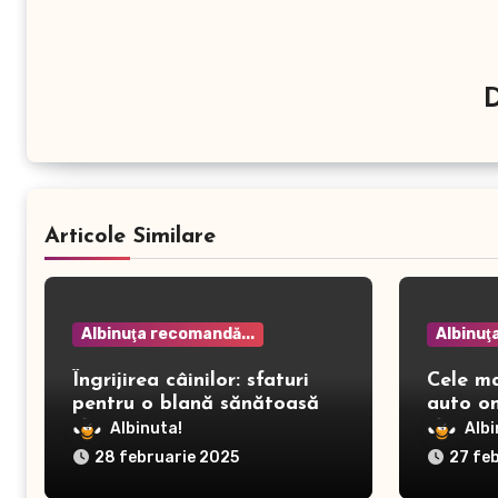
Articole Similare
Albinuţa recomandă...
Albinuţ
Îngrijirea câinilor: sfaturi
Cele m
pentru o blană sănătoasă și
auto on
prevenirea dermatitei
Albinuta!
Albi
28 februarie 2025
27 fe