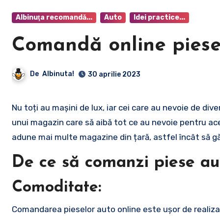
Albinuţa recomandă...
Auto
Idei practice...
Comandă online piese
De
Albinuta!
30 aprilie 2023
Nu toți au mașini de lux, iar cei care au nevoie de diverse piese de schimb pentru mașină cu siguranță sunt în căutarea
unui magazin care să aibă tot ce au nevoie pentru ace
adune mai multe magazine din țară, astfel încât să gă
De ce să comanzi piese aut
Comoditate:
Comandarea pieselor auto online este ușor de realizat