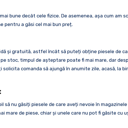
i mai bune decât cele fizice. De asemenea, așa cum am sc
ne pentru a găsi cel mai bun preț.
ă și gratuită, astfel încât să puteți obține piesele de ca
 pe stoc, timpul de așteptare poate fi mai mare, dar desp
eți solicita comanda să ajungă în anumite zile, acasă, la bi
:
l să nu găsiți piesele de care aveți nevoie în magazinele f
 mare de piese, chiar și unele care nu pot fi găsite cu u