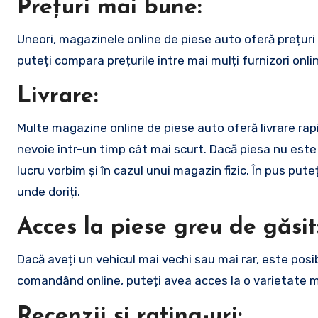
Prețuri mai bune:
Uneori, magazinele online de piese auto oferă prețur
puteți compara prețurile între mai mulți furnizori onli
Livrare:
Multe magazine online de piese auto oferă livrare rapid
nevoie într-un timp cât mai scurt. Dacă piesa nu este
lucru vorbim și în cazul unui magazin fizic. În pus put
unde doriți.
Acces la piese greu de găsit
Dacă aveți un vehicul mai vechi sau mai rar, este posibi
comandând online, puteți avea acces la o varietate mai
Recenzii și rating-uri: