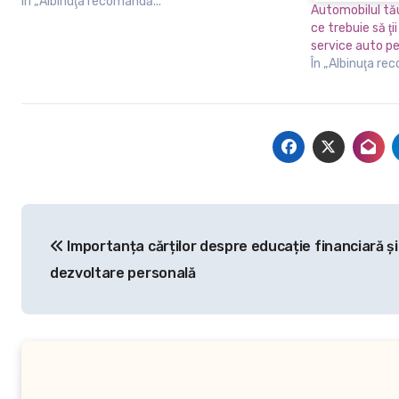
În „Albinuţa recomandă...”
Automobilul tă
ce trebuie să ţi
service auto p
În „Albinuţa re
Navigare
Importanța cărților despre educație financiară și
în
dezvoltare personală
articole