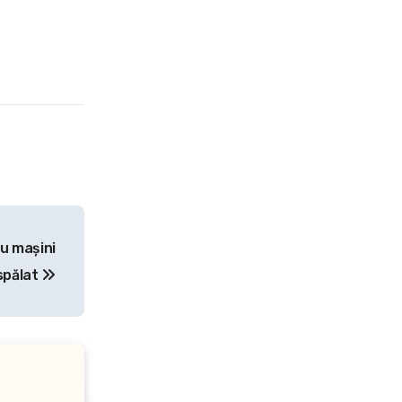
ru mașini
spălat