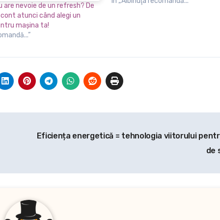
În „Albinuţa recomandă...”
u are nevoie de un refresh? De
i cont atunci când alegi un
entru maşina ta!
comandă...”
Eficiența energetică = tehnologia viitorului pent
de 