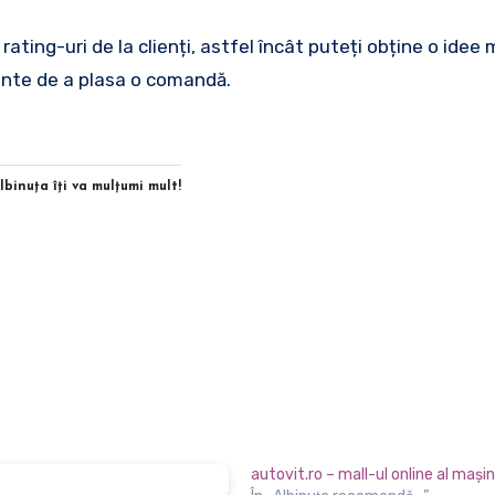
ating-uri de la clienți, astfel încât puteți obține o idee
ainte de a plasa o comandă.
Albinuţa îţi va mulţumi mult!
autovit.ro – mall-ul online al maşini