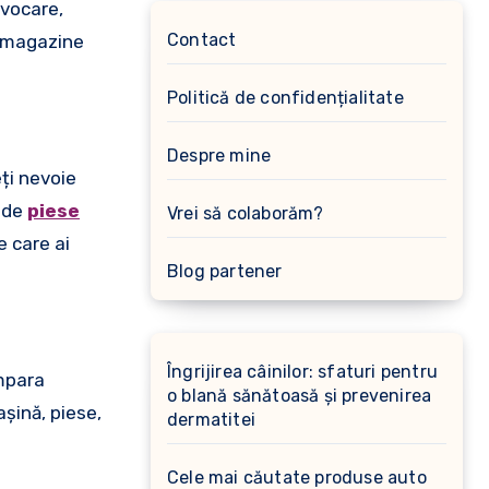
ovocare,
Contact
e magazine
Politică de confidențialitate
Despre mine
ți nevoie
e de
piese
Vrei să colaborăm?
e care ai
Blog partener
Îngrijirea câinilor: sfaturi pentru
ompara
o blană sănătoasă și prevenirea
așină, piese,
dermatitei
Cele mai căutate produse auto