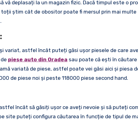
it să vă deplasați la un magazin fizic. Dacă timpul este o pr
 toții știm cât de obositor poate fi mersul prin mai mult
.
:
 variat, astfel încât puteți găsi ușor piesele de care ave
u de
piese auto din Oradea
sau poate că ești în căutar
amă variată de piese, astfel poate vei găsi aici și piesa d
9000 de piese noi și peste 118000 piese second hand.
astfel încât să găsiți ușor ce aveți nevoie și să puteți c
pe site puteți configura căutarea în funcție de tipul de m