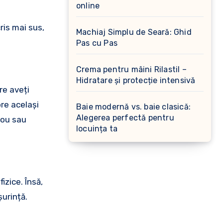
online
ris mai sus,
Machiaj Simplu de Seară: Ghid
Pas cu Pas
Crema pentru mâini Rilastil –
Hidratare și protecție intensivă
re aveți
re același
Baie modernă vs. baie clasică:
Alegerea perfectă pentru
rou sau
locuința ta
izice. Însă,
șurință.