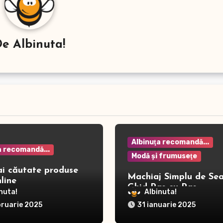
De
Albinuta!
Albinuţa recomandă...
a recomandă...
Modă şi frumuseţe
ai căutate produse
Machiaj Simplu de Sea
line
Ghid Pas cu Pas
nuta!
Albinuta!
bruarie 2025
31 ianuarie 2025