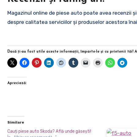
Magazinul online de piese auto poate avea recenzii și r
despre calitatea serviciilor și produselor acestora în
Dacă ţi-au fost utile aceste informaţii, împarte-le şi cu prietenii tăi! 
Apreciază:
Similare
Cauți piese auto Skoda? Află unde găsești!