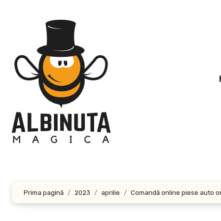
Sari
la
conținut
Prima pagină
2023
aprilie
Comandă online piese auto or