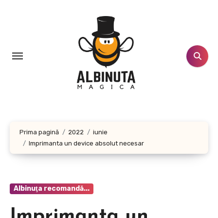
Sari
la
conținut
Prima pagină
2022
iunie
Imprimanta un device absolut necesar
Albinuţa recomandă...
Imprimanta un