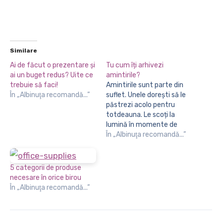
Similare
Ai de făcut o prezentare şi
Tu cum îți arhivezi
ai un buget redus? Uite ce
amintirile?
trebuie să faci!
Amintirile sunt parte din
În „Albinuţa recomandă...”
suflet. Unele dorești să le
păstrezi acolo pentru
totdeauna. Le scoți la
lumină în momente de
răscruce, atunci când
În „Albinuţa recomandă...”
viața îți reconfigurează
traseul și tu trebuie să îți
alegi calea. Unele dorești
5 categorii de produse
să le ștergi, însă ele se
necesare în orice birou
încăpățânează să stea în
În „Albinuţa recomandă...”
față, sfidător. Și cu…