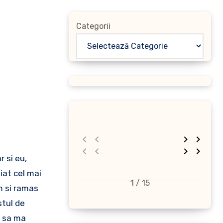
Categorii
iat cel mai
1 / 15
m si ramas
stul de
e sa ma