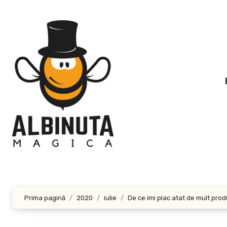
Sari
la
conținut
Prima pagină
2020
iulie
De ce imi plac atat de mult pro