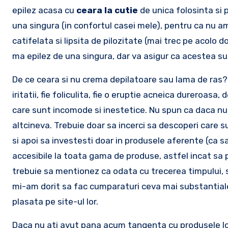
epilez acasa cu
ceara la cutie
de unica folosinta si
una singura (in confortul casei mele), pentru ca nu a
catifelata si lipsita de pilozitate (mai trec pe acolo 
ma epilez de una singura, dar va asigur ca acestea sun
De ce ceara si nu crema depilatoare sau lama de ras?
iritatii, fie foliculita, fie o eruptie acneica dureroa
care sunt incomode si inestetice. Nu spun ca daca n
altcineva. Trebuie doar sa incerci sa descoperi care s
si apoi sa investesti doar in produsele aferente (ca sa
accesibile la toata gama de produse, astfel incat sa p
trebuie sa mentionez ca odata cu trecerea timpului, s
mi-am dorit sa fac cumparaturi ceva mai substantiale.
plasata pe site-ul lor.
Daca nu ati avut pana acum tangenta cu produsele lor