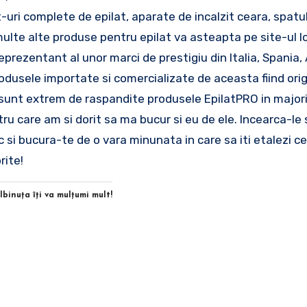
t-uri complete de epilat, aparate de incalzit ceara, spatu
ulte alte produse pentru epilat va asteapta pe site-ul lo
prezentant al unor marci de prestigiu din Italia, Spania, 
odusele importate si comercializate de aceasta fiind orig
 sunt extrem de raspandite produsele EpilatPRO in major
u care am si dorit sa ma bucur si eu de ele. Incearca-le s
tic si bucura-te de o vara minunata in care sa iti etalezi c
rite!
Albinuţa îţi va mulţumi mult!