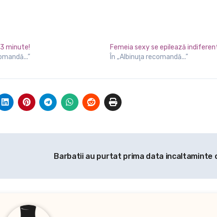
 3 minute!
Femeia sexy se epilează indifere
comandă...”
În „Albinuţa recomandă...”
Barbatii au purtat prima data incaltaminte 