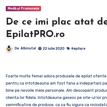
Modă şi frumuseţe
De ce imi plac atat d
EpilatPRO.ro
De
Albinuta!
22 iulie 2020
#epilare
Foarte multe femei adora produsele de epilat oferite de catre cei de la EpilatPRO.ro. Printre acestea ma numar si eu,
pentru ca intotdeauna am fost fana a indepartarii pa
bine pe nevoile mele personale. Am descoperit produs
clienta lor fidela. Intotdeauna gasesc pe site-ul lor
semnificative de produse, ca sa fiu sigura ca niciodata