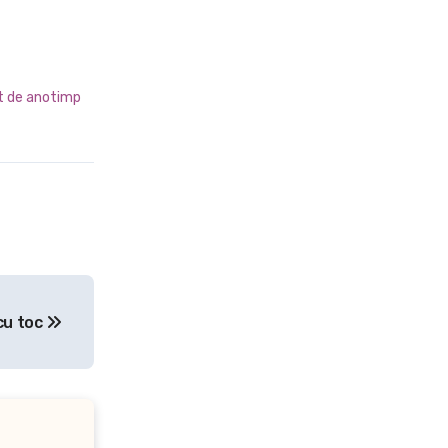
nt de anotimp
cu toc