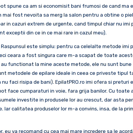
 pot spune ca am si economisit bani frumosi de cand ma e
m mai fost nevoita sa merg la salon pentru a obtine o pie
doar in cazuri extrem de urgente, cand timpul chiar nu imi
t exceptii din ce in ce mai rare in cazul meu).
 Raspunsul este simplu: pentru ca celelalte metode imi p
sa, deci ceara a fost singura care m-a scapat de toate aces
u au functionat la mine aceste metode, ele nu sunt bune
unt metodele de epilare ideale in ceea ce priveste tipul t
 nu faci risipa de bani). EpilatPRO.ro imi ofera si preturi
ot face cumparaturi in voie, fara grija banilor. Cu toate 
umele investite in produsele lor au crescut, dar asta pe
 Iar calitatea produselor lor m-a convins, insa, de la p
, eu va recomand cu cea mai mare incredere sa le acord