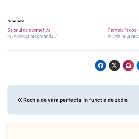
Similare
Salonul de cosmetica
Farmec în doar
În „Albinuţa recomandă...”
În „Albinuţa re
Navigare
Rochia de vara perfecta, in functie de zodie
în
articole