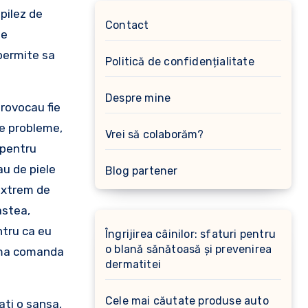
pilez de
Contact
le
 permite sa
Politică de confidențialitate
Despre mine
rovocau fie
te probleme,
Vrei să colaborăm?
 pentru
au de piele
Blog partener
 extrem de
astea,
ntru ca eu
Îngrijirea câinilor: sfaturi pentru
o blană sănătoasă și prevenirea
rima comanda
dermatitei
Cele mai căutate produse auto
ati o sansa,