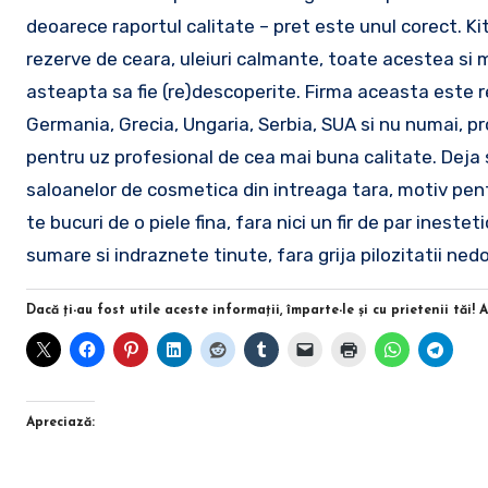
deoarece raportul calitate – pret este unul corect. Ki
rezerve de ceara, uleiuri calmante, toate acestea si m
asteapta sa fie (re)descoperite. Firma aceasta este re
Germania, Grecia, Ungaria, Serbia, SUA si nu numai, pr
pentru uz profesional de cea mai buna calitate. Deja
saloanelor de cosmetica din intreaga tara, motiv pentr
te bucuri de o piele fina, fara nici un fir de par ineste
sumare si indraznete tinute, fara grija pilozitatii nedo
Dacă ţi-au fost utile aceste informaţii, împarte-le şi cu prietenii tăi! 
Apreciază: