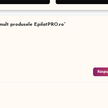
mult produsele EpilatPRO.ro”
Răsp