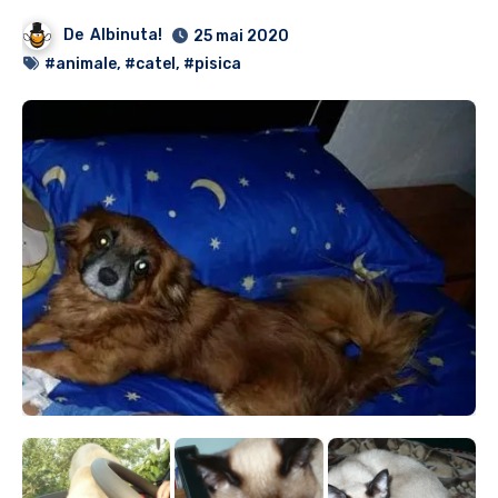
De
Albinuta!
25 mai 2020
#animale
,
#catel
,
#pisica