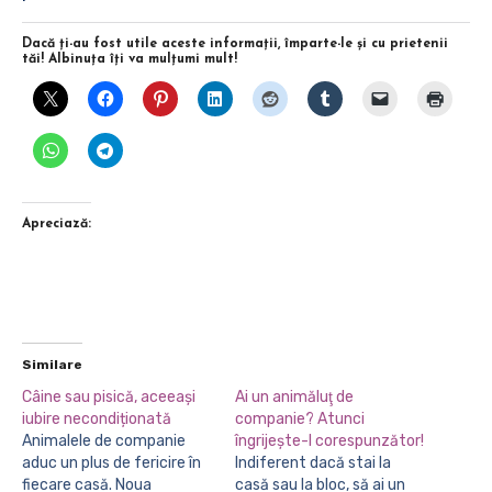
Dacă ţi-au fost utile aceste informaţii, împarte-le şi cu prietenii
tăi! Albinuţa îţi va mulţumi mult!
Apreciază:
Similare
Câine sau pisică, aceeași
Ai un animăluţ de
iubire necondiționată
companie? Atunci
Animalele de companie
îngrijeşte-l corespunzător!
aduc un plus de fericire în
Indiferent dacă stai la
fiecare casă. Noua
casă sau la bloc, să ai un