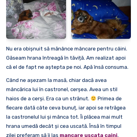
Nu era obișnuit să mănânce mâncare pentru câini.
Găseam hrana întreagă în tăviță. Am realizat apoi
că el de fapt ne aștepta pe noi. Apă însă consuma.
Când ne așezam la masă, chiar dacă avea
mâncărica lui în castronel, cerșea. Avea un stil
haios de a cerși. Era ca un strănut.
Primea de
fiecare dată câte ceva bunuț, iar apoi se retrăgea
la castronelul lui și mânca tot. Îi plăcea mai mult
hrana umedă decât și cea uscată. Însă în timpul
zilei preferam să îi las
mancare uscata caini
,