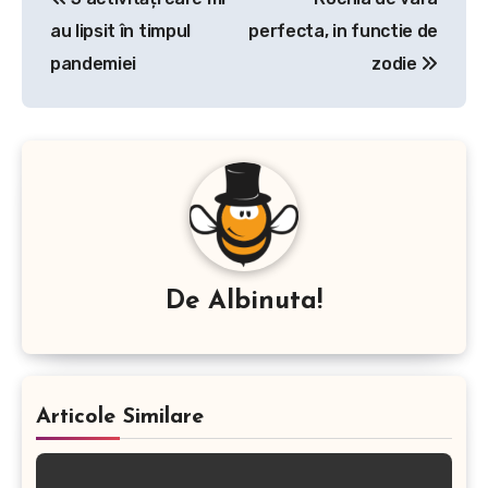
în
au lipsit în timpul
perfecta, in functie de
articole
pandemiei
zodie
De
Albinuta!
Articole Similare