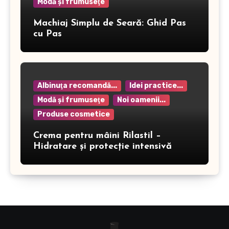
Modă şi frumuseţe
Machiaj Simplu de Seară: Ghid Pas
cu Pas
Albinuţa recomandă...
Idei practice...
Modă şi frumuseţe
Noi oamenii...
Produse cosmetice
Crema pentru mâini Rilastil –
Hidratare și protecție intensivă