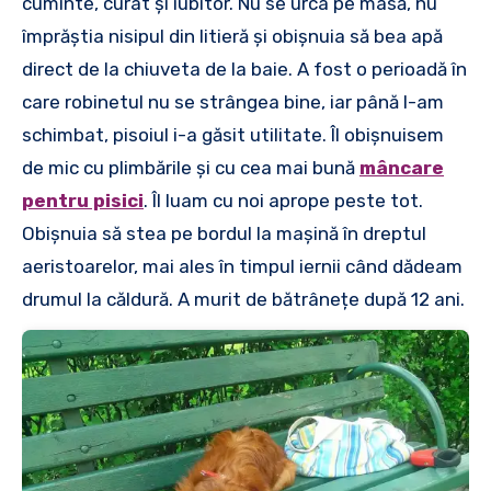
cuminte, curat și iubitor. Nu se urca pe masă, nu
împrăștia nisipul din litieră și obișnuia să bea apă
direct de la chiuveta de la baie. A fost o perioadă în
care robinetul nu se strângea bine, iar până l-am
schimbat, pisoiul i-a găsit utilitate. Îl obișnuisem
de mic cu plimbările și cu cea mai bună
mâncare
pentru pisici
. Îl luam cu noi aprope peste tot.
Obișnuia să stea pe bordul la mașină în dreptul
aeristoarelor, mai ales în timpul iernii când dădeam
drumul la căldură. A murit de bătrânețe după 12 ani.