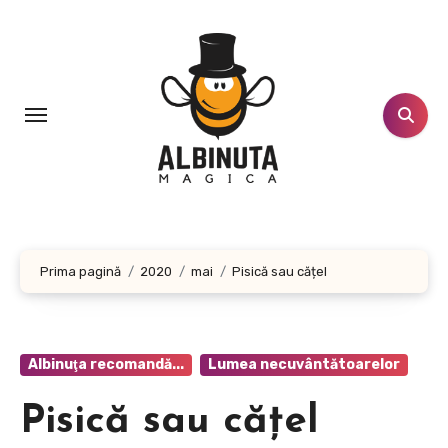
Sari
la
conținut
Prima pagină
2020
mai
Pisică sau cățel
Albinuţa recomandă...
Lumea necuvântătoarelor
Pisică sau cățel