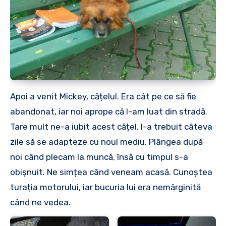
Apoi a venit Mickey, cățelul. Era cât pe ce să fie
abandonat, iar noi aprope că l-am luat din stradă.
Tare mult ne-a iubit acest cățel. I-a trebuit câteva
zile să se adapteze cu noul mediu. Plângea după
noi când plecam la muncă, însă cu timpul s-a
obișnuit. Ne simțea când veneam acasă. Cunoștea
turația motorului, iar bucuria lui era nemărginită
când ne vedea.