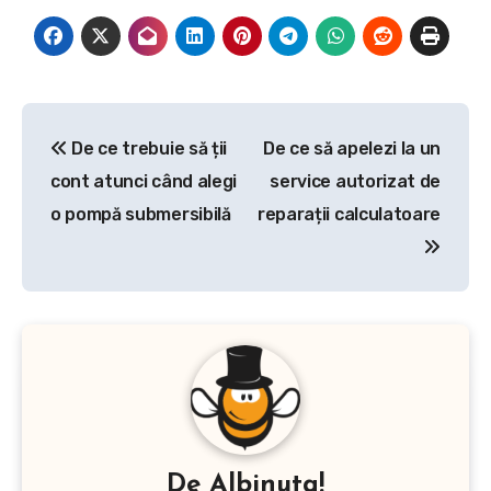
Navigare
De ce trebuie să ții
De ce să apelezi la un
în
cont atunci când alegi
service autorizat de
articole
o pompă submersibilă
reparații calculatoare
De
Albinuta!