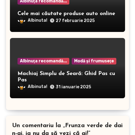
Albinuţa recomandă...
Cele mai căutate produse auto online
Albinuta!
27 februarie 2025
Albinuţa recomandă...
Modă şi frumuseţe
Machiaj Simplu de Seară: Ghid Pas cu
Pas
Albinuta!
31 ianuarie 2025
Un comentariu la „Frunza verde de dai
n-ai, ia nu da să vezi că ai!”