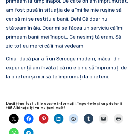
primeam la timp înapoi. De câte ori am împrumutat,
am fost pusă în situația de a îmi fie mie rușine să
cer să mi se restituie banii. Deh! Că doar nu
stăteam în ăia. Doar mi se făcea un serviciu că îmi
primeam banii mei înapoi… Ce nesimțită eram. Să
zic tot eu merci că îi mai vedeam.
Chiar dacă par a fi un Scrooge modern, măcar din
experiență am învățat că nu e bine să împrumuți de
la prieteni și nici să te împrumuți la prieteni.
Dacă ţi-au fost utile aceste informaţii, împarte-le şi cu prietenii
tăi! Albinuţa îţi va mulţumi mult!