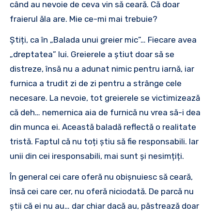
când au nevoie de ceva vin să ceară. Că doar
fraierul ăla are. Mie ce-mi mai trebuie?
Știți, ca în „Balada unui greier mic”… Fiecare avea
„dreptatea” lui. Greierele a știut doar să se
distreze, însă nu a adunat nimic pentru iarnă, iar
furnica a trudit zi de zi pentru a strânge cele
necesare. La nevoie, tot greierele se victimizează
că deh… nemernica aia de furnică nu vrea să-i dea
din munca ei. Această baladă reflectă o realitate
tristă. Faptul că nu toți știu să fie responsabili. Iar
unii din cei iresponsabili, mai sunt și nesimțiți.
În general cei care oferă nu obișnuiesc să ceară,
însă cei care cer, nu oferă niciodată. De parcă nu
știi că ei nu au… dar chiar dacă au, păstrează doar