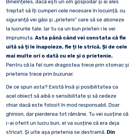
Bineînțeles, dacă ești un om gospodar și ai ales
treptat să îți cumperi cele necesare în locuință, cu
siguranță vei găsi și „prieteni” care să se aboneze
la lucrurile tale. Iar tu ca un bun prieten i le vei
împrumuta.
Asta până când vei constata că fie
uită să ți le înapoieze, fie ți le strică. Și de cele
mai multe ori o dată cu ele și o prietenie.
Pentru că la fel cum dragostea trece prin stomac și
prietenia trece prin buzunar.
De ce spun asta? Există însă și posibilitatea ca
acel obiect să aibă o sensibilitate și să cedeze
chiar dacă este folosit în mod responsabil. Doar
ghinion, dar pierderea tot rămâne. Tu vei susține că
i-ai oferit un lucru bun, el va susține că era deja
stricat. Și uite așa prietenia se destramă.
Din