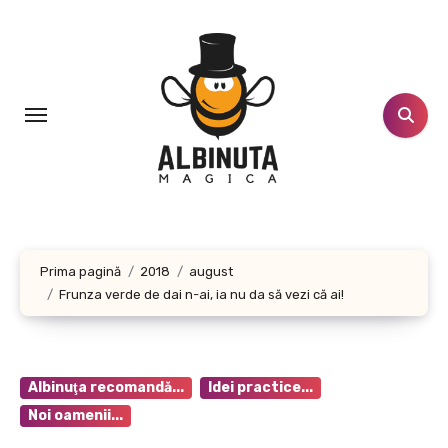
Sari
la
conținut
Prima pagină
2018
august
Frunza verde de dai n-ai, ia nu da să vezi că ai!
Albinuţa recomandă...
Idei practice...
Noi oamenii...