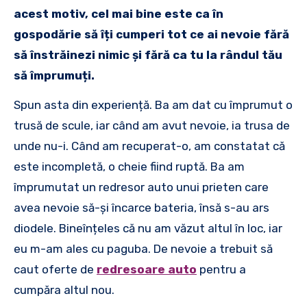
acest motiv, cel mai bine este ca în
gospodărie să îți cumperi tot ce ai nevoie fără
să înstrăinezi nimic și fără ca tu la rândul tău
să împrumuți.
Spun asta din experiență. Ba am dat cu împrumut o
trusă de scule, iar când am avut nevoie, ia trusa de
unde nu-i. Când am recuperat-o, am constatat că
este incompletă, o cheie fiind ruptă. Ba am
împrumutat un redresor auto unui prieten care
avea nevoie să-și încarce bateria, însă s-au ars
diodele. Bineînțeles că nu am văzut altul în loc, iar
eu m-am ales cu paguba. De nevoie a trebuit să
caut oferte de
redresoare auto
pentru a
cumpăra altul nou.