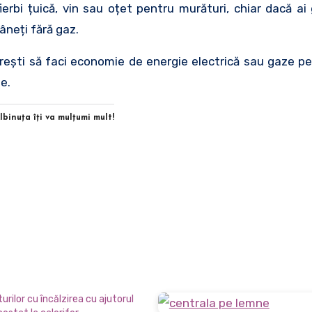
erbi țuică, vin sau oțet pentru murături, chiar dacă ai
âneți fără gaz.
 dorești să faci economie de energie electrică sau gaze p
e.
Albinuţa îţi va mulţumi mult!
rilor cu încălzirea cu ajutorul