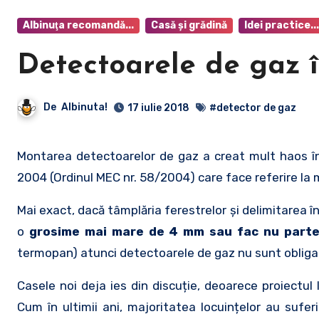
Albinuţa recomandă...
Casă şi grădină
Idei practice...
Detectoarele de gaz î
De
Albinuta!
17 iulie 2018
#detector de gaz
Montarea detectoarelor de gaz a creat mult haos în special în rândul celor care locuiesc la bloc. Există o lege încă din
2004 (Ordinul MEC nr. 58/2004) care face referire la 
Mai exact, dacă tâmplăria ferestrelor și delimitarea înc
o
grosime mai mare de 4 mm sau fac nu parte 
termopan) atunci detectoarele de gaz nu sunt obligat
Casele noi deja ies din discuție, deoarece proiectul
Cum în ultimii ani, majoritatea locuințelor au suf