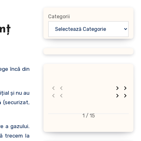
Categorii
mț
țial și nu au
ă
(securizat,
1 / 15
e a gazului.
să trecem la