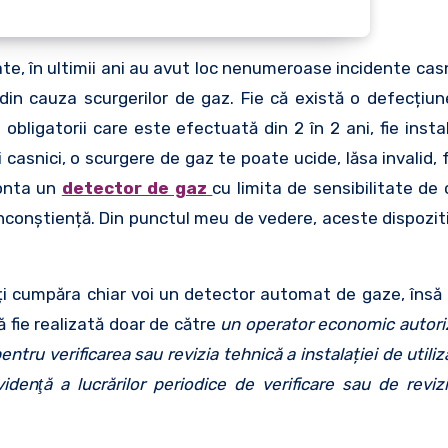
cate, în ultimii ani au avut loc nenumeroase incidente ca
din cauza scurgerilor de gaz. Fie că există o defecțiun
e obligatorii care este efectuată din 2 în 2 ani, fie inst
asnici, o scurgere de gaz te poate ucide, lăsa invalid, f
monta un
detector de gaz
cu limita de sensibilitate de 
nconștiență. Din punctul meu de vedere, aceste dispoziti
i cumpăra chiar voi un detector automat de gaze, însă 
ă fie realizată doar de către
un operator economic autori
entru verificarea sau revizia tehnică a instalației de utili
enţă a lucrărilor periodice de verificare sau de reviz