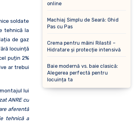
online
Machiaj Simplu de Seară: Ghid
snice soldate
Pas cu Pas
e tehnică la
alația de gaz
Crema pentru mâini Rilastil –
ără locuință
Hidratare și protecție intensivă
cel puțin 2%
Baie modernă vs. baie clasică:
ve ar trebui
Alegerea perfectă pentru
locuința ta
montajul lui
zat ANRE cu
zare aferentă
ie tehnică a