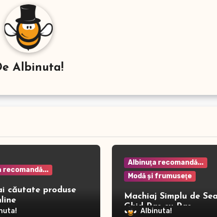
De
Albinuta!
Albinuţa recomandă...
a recomandă...
Modă şi frumuseţe
ai căutate produse
Machiaj Simplu de Sea
line
Ghid Pas cu Pas
nuta!
Albinuta!