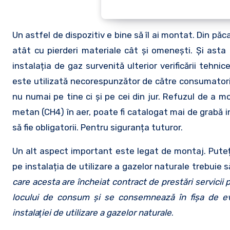
Un astfel de dispozitiv e bine să îl ai montat. Din pă
atât cu pierderi materiale cât și omenești. Și asta 
instalația de gaz survenită ulterior verificării tehnic
este utilizată necorespunzător de către consumatori c
nu numai pe tine ci și pe cei din jur. Refuzul de a 
metan (CH4) în aer, poate fi catalogat mai de grabă i
să fie obligatorii. Pentru siguranța tuturor.
Un alt aspect important este legat de montaj. Puteț
pe instalația de utilizare a gazelor naturale trebuie s
care acesta are încheiat contract de prestări servicii p
locului de consum și se consemnează în fişa de evid
instalaţiei de utilizare a gazelor naturale
.