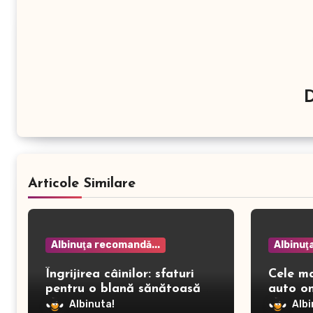
Articole Similare
Albinuţa recomandă...
Albinuţ
Îngrijirea câinilor: sfaturi
Cele m
pentru o blană sănătoasă și
auto on
prevenirea dermatitei
Albinuta!
Albi