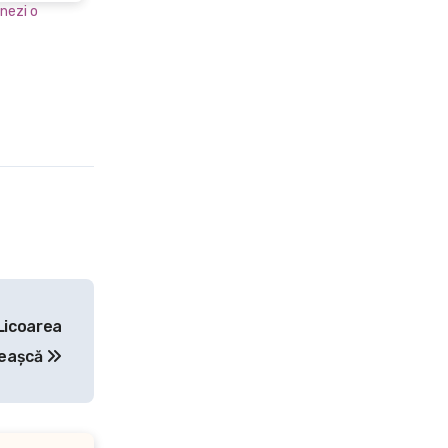
onezi o
Licoarea
ceașcă