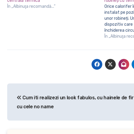
centrală termică
robineți cu ter
În „Albinuţa recomandă...”
Orice calorifer în momentul în care este
instalat pe po
unor robineți. U
dispozitiv car
închiderea circ
încălzire prin 
În „Albinuţa re
unui robinet pe
buna funcționare
Navigare
Cum iti realizezi un look fabulos, cu hainele de f
în
cu cele no name
articole