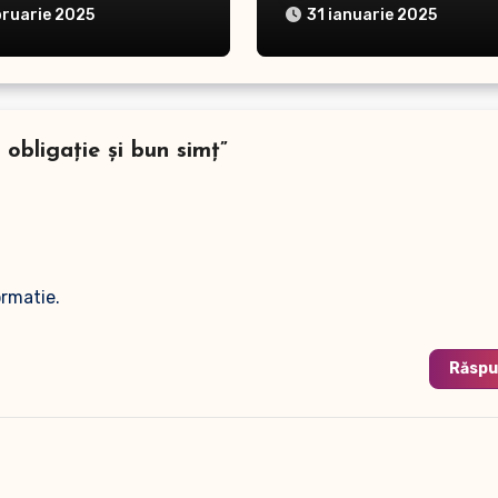
bruarie 2025
31 ianuarie 2025
 obligație și bun simț”
ormatie.
Răsp