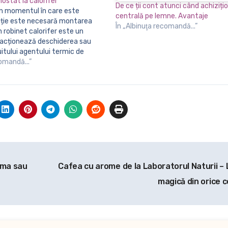
mostat la calorifer
De ce ții cont atunci când achiziți
centrală pe lemne. Avantaje
ziție este necesară montarea
În „Albinuţa recomandă...”
n robinet calorifer este un
e acționează deschiderea sau
uitului agentului termic de
conductele de alimentare. Scopul
comandă...”
ntru calorifer este de a controla
 a instalației de încălzire.…
irma sau
Cafea cu arome de la Laboratorul Naturii – 
magică din orice 