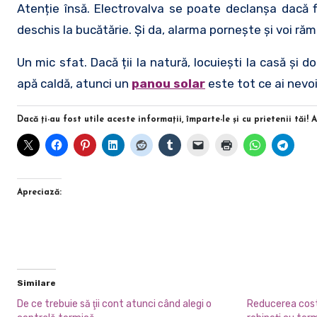
Atenție însă. Electrovalva se poate declanșa dacă fi
deschis la bucătărie. Și da, alarma pornește și voi răm
Un mic sfat. Dacă ții la natură, locuiești la casă și
apă caldă, atunci un
panou solar
este tot ce ai nevoi
Dacă ţi-au fost utile aceste informaţii, împarte-le şi cu prietenii tăi! 
Apreciază:
Similare
De ce trebuie să ţii cont atunci când alegi o
Reducerea costu