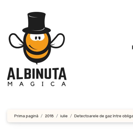
Sari
la
conținut
Prima pagină
2018
iulie
Detectoarele de gaz între obliga