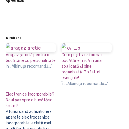
Apreciază:
Similare
Aragaz și hotă pentru o
Cum poţi transforma o
bucătărie cu personalitate
bucătărie mică în una
În „Albinuţa recomandă...”
spaţioasă şi bine
organizată. 3 sfaturi
esenţiale!
În „Albinuţa recomandă...”
Electronice încorporabile?
Noul pas spre o bucătărie
smart!
Atunci când achiziționezi
aparate electrocasnice
incorporabile, există mai
mulți factori esențiali pe