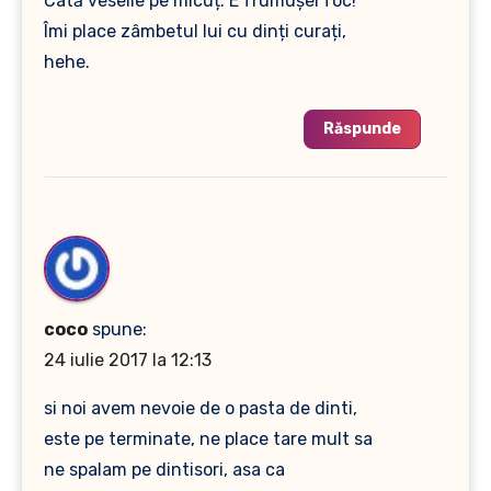
Câtă veselie pe micuț. E frumușel foc!
Îmi place zâmbetul lui cu dinți curați,
hehe.
Răspunde
coco
spune:
24 iulie 2017 la 12:13
si noi avem nevoie de o pasta de dinti,
este pe terminate, ne place tare mult sa
ne spalam pe dintisori, asa ca