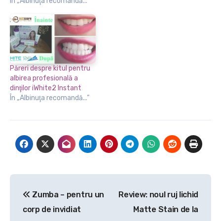
În „Albinuţa recomandă...”
Păreri despre kitul pentru
albirea profesională a
dinţilor iWhite2 Instant
În „Albinuţa recomandă...”
Navigare
Zumba – pentru un
Review: noul ruj lichid
în
corp de invidiat
Matte Stain de la