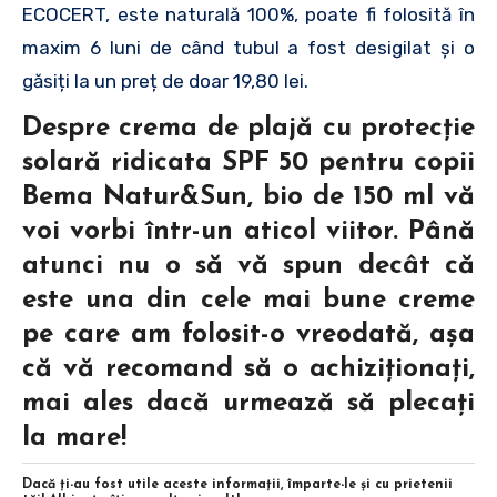
ECOCERT, este naturală 100%, poate fi folosită în
maxim 6 luni de când tubul a fost desigilat și o
găsiți la un preț de doar 19,80 lei.
Despre crema de plajă cu protecţie
solară ridicata SPF 50 pentru copii
Bema Natur&Sun, bio de 150 ml vă
voi vorbi într-un aticol viitor. Până
atunci nu o să vă spun decât că
este una din cele mai bune creme
pe care am folosit-o vreodată, aşa
că vă recomand să o achiziţionaţi,
mai ales dacă urmează să plecaţi
la mare!
Dacă ţi-au fost utile aceste informaţii, împarte-le şi cu prietenii