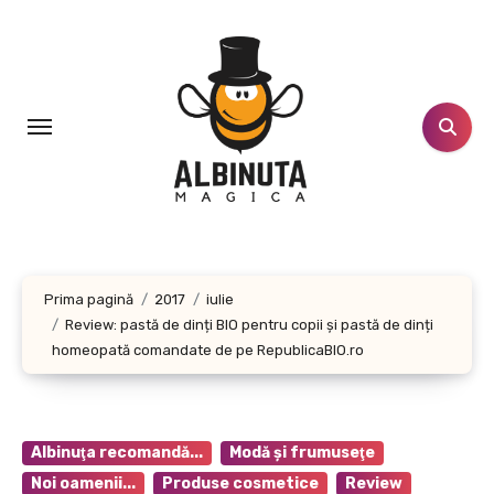
Sari
la
conținut
Prima pagină
2017
iulie
Review: pastă de dinți BIO pentru copii şi pastă de dinți
homeopată comandate de pe RepublicaBIO.ro
Albinuţa recomandă...
Modă şi frumuseţe
Noi oamenii...
Produse cosmetice
Review