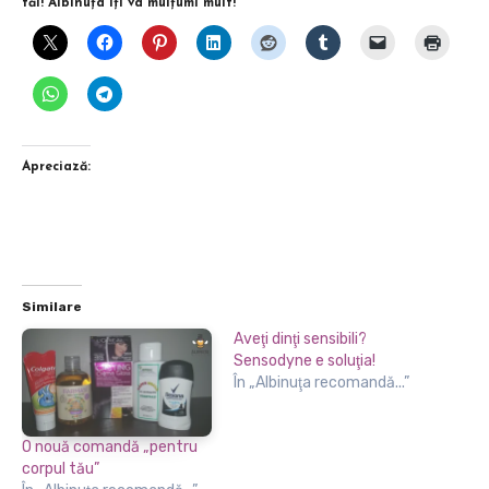
tăi! Albinuţa îţi va mulţumi mult!
Apreciază:
Similare
Aveţi dinţi sensibili?
Sensodyne e soluţia!
În „Albinuţa recomandă...”
O nouă comandă „pentru
corpul tău”