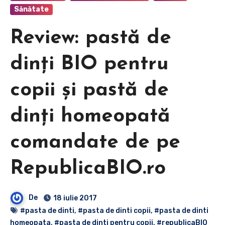
Sănătate
Review: pastă de
dinți BIO pentru
copii şi pastă de
dinți homeopată
comandate de pe
RepublicaBIO.ro
De
18 iulie 2017
#pasta de dinti
,
#pasta de dinti copii
,
#pasta de dinti
homeopata
,
#pasta de dinti pentru copii
,
#republicaBIO