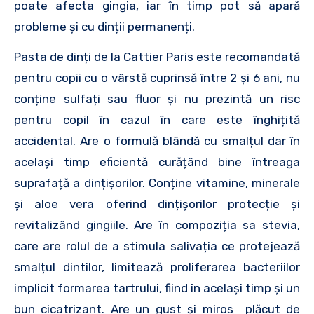
poate afecta gingia, iar în timp pot să apară
probleme și cu dinții permanenți.
Pasta de dinți de la Cattier Paris este recomandată
pentru copii cu o vârstă cuprinsă între 2 și 6 ani, nu
conține sulfați sau fluor și nu prezintă un risc
pentru copil în cazul în care este înghițită
accidental. Are o formulă blândă cu smalțul dar în
același timp eficientă curățând bine întreaga
suprafață a dințișorilor. Conține vitamine, minerale
și aloe vera oferind dințișorilor protecție și
revitalizând gingiile. Are în compoziția sa stevia,
care are rolul de a stimula salivația ce protejează
smalțul dintilor, limitează proliferarea bacteriilor
implicit formarea tartrului, fiind în același timp și un
bun cicatrizant. Are un gust și miros plăcut de