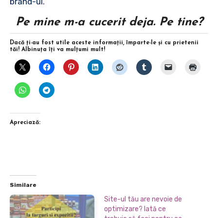
brand-ul.
Pe mine m-a cucerit deja. Pe tine?
Dacă ţi-au fost utile aceste informaţii, împarte-le şi cu prietenii
tăi! Albinuţa îţi va mulţumi mult!
Apreciază:
Similare
Site-ul tău are nevoie de
optimizare? Iată ce