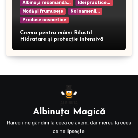
Albinuţa recomandă...
Idei practice...
Modă şi frumuseţe
Noi oamenii...
Produse cosmetice
Crema pentru mâini Rilastil –
Hidratare și protecție intensivă
Albinuţa Magică
Rareori ne gândim la ceea ce avem, dar mereu la ceea
ce ne lipseşte.