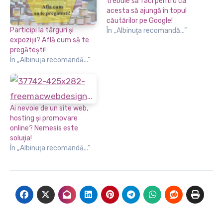
trebuie să faci pentru ca
acesta să ajungă în topul
căutărilor pe Google!
Participi la târguri şi
În „Albinuţa recomandă...”
expoziţii? Află cum să te
pregăteşti!
În „Albinuţa recomandă...”
Ai nevoie de un site web,
hosting şi promovare
online? Nemesis este
soluţia!
În „Albinuţa recomandă...”