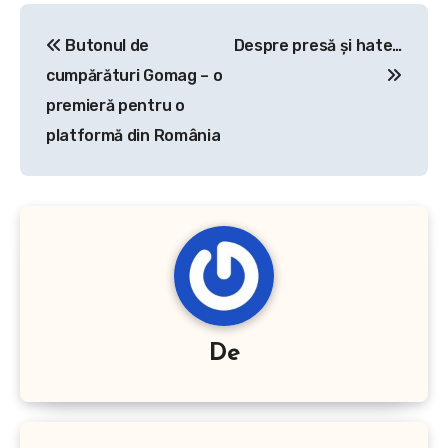
Navigare
Butonul de
Despre presă și hate…
în
cumpărături Gomag – o
articole
premieră pentru o
platformă din România
De