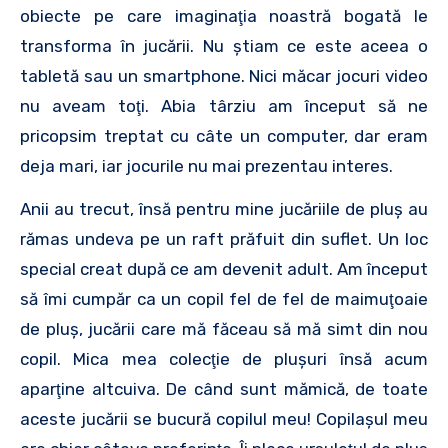
obiecte pe care imaginaţia noastră bogată le
transforma în jucării. Nu ştiam ce este aceea o
tabletă sau un smartphone. Nici măcar jocuri video
nu aveam toţi. Abia târziu am început să ne
pricopsim treptat cu câte un computer, dar eram
deja mari, iar jocurile nu mai prezentau interes.
Anii au trecut, însă pentru mine jucăriile de pluş au
rămas undeva pe un raft prăfuit din suflet. Un loc
special creat după ce am devenit adult. Am început
să îmi cumpăr ca un copil fel de fel de maimuţoaie
de pluş, jucării care mă făceau să mă simt din nou
copil. Mica mea colecţie de pluşuri însă acum
aparţine altcuiva. De când sunt mămică, de toate
aceste jucării se bucură copilul meu! Copilaşul meu