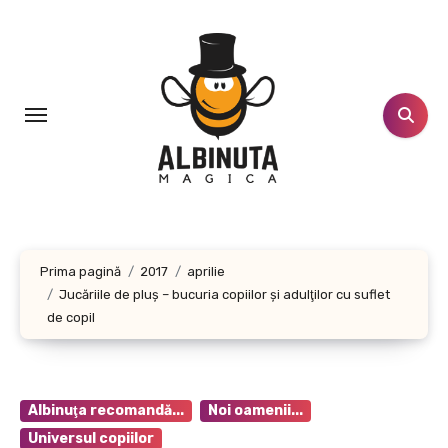
Sari
la
conținut
Prima pagină
2017
aprilie
Jucăriile de pluş – bucuria copiilor şi adulţilor cu suflet
de copil
Albinuţa recomandă...
Noi oamenii...
Universul copiilor