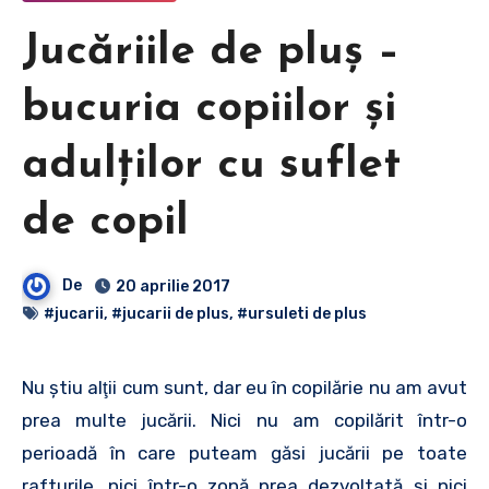
Jucăriile de pluş –
bucuria copiilor şi
adulţilor cu suflet
de copil
De
20 aprilie 2017
#jucarii
,
#jucarii de plus
,
#ursuleti de plus
Nu ştiu alţii cum sunt, dar eu în copilărie nu am avut
prea multe jucării. Nici nu am copilărit într-o
perioadă în care puteam găsi jucării pe toate
rafturile, nici într-o zonă prea dezvoltată şi nici