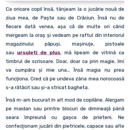
Ca oricare copil însă, tânjeam la o jucărie nouă de
ziua mea, de Paşte sau de Crăciun. Însă nu de
fiecare dată venea, aşa că de multe ori când
mergeam la oraş şi vedeam pe raftul din interiorul
magazinului păpuşi, maşinuţe, pistoale
sau
ursuleti de plus
, mă lipeam de vitrină ca
timbrul de scrisoare. Doar, doar ca prin magie, îmi
va cumpăra şi mie una… Însă magia nu prea
funcţiona. Cred că pe undeva zâna mea norocoasă
s-a rătăcit sau şi-a stricat bagheta.
Însă m-am bucurat în alt mod de copilărie. Alergam
pe maidan sau printre blocuri de dimineaţă până
seara împreună cu gaşca de prieteni. Ne
confecţionam jucării din pietricele, capace sau alte