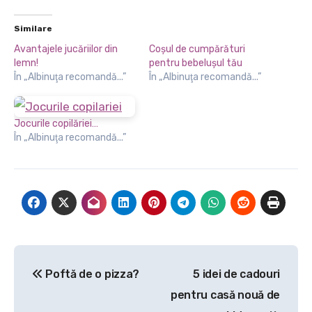
Similare
Avantajele jucăriilor din
Coșul de cumpărături
lemn!
pentru bebelușul tău
În „Albinuţa recomandă...”
În „Albinuţa recomandă...”
Jocurile copilăriei…
În „Albinuţa recomandă...”
Navigare
Poftă de o pizza?
5 idei de cadouri
în
pentru casă nouă de