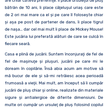
are chiar câteva preferinţe. Îi place ursuleţul de pluş
bătrân de 10 ani, îi place căţeluşul uriaş care este
de 2 ori mai mare ca el şi pe care îl foloseşte chiar
şi aşa pe post de partener de dans, îi place tigrul
de naşa… dar cel mai mult îi place de Mickey Mouse!
Este jucăria lui preferată alături de care se culcă în
fiecare seară.
Casa e plină de jucării. Suntem înconjuraţi de fel de
fel de maşinuţe şi pluşuri, jucării pe care mi le
doream în copilărie. Însă abia acum am motive să
mă bucur de ele şi să-mi retrăiesc acea perioadă
frumoasă a vieţii. Mai mult, am început să îi cumpăr
jucării de pluş chiar şi online, realizate din materiale
sigure şi antialergice de diferite dimensiuni. De
multe ori cumpăr un ursuleţ de pluş folosind copilul