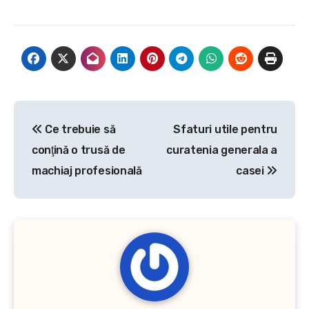
învețe să mănânce și
singur, cu timpul,…
Navigare
Ce trebuie să
Sfaturi utile pentru
în
conţină o trusă de
curatenia generala a
articole
machiaj profesională
casei