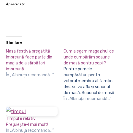
Apreciază:
Similare
Masa festivă pregătită
Cum alegem magazinul de
împreună face parte din
unde cumpărăm scaune
magia de a sărbători
de masă pentru copii?
împreună
Printre primele
În „Albinuţa recomandă...”
cumpărături pentru
viitorul membru al familiei
dvs. se va afla și scaunul
de masă. Scaunul de masă
este foarte important
În „Albinuţa recomandă...”
pentru perioada în care
micuțul va putea mânca
cu dvs. La masă îi va oferi
Timpul e relativ!
stabilitate, confort,
Prețuiește-l mai mult!
siguranță, va reuși să
În „Albinuţa recomandă...”