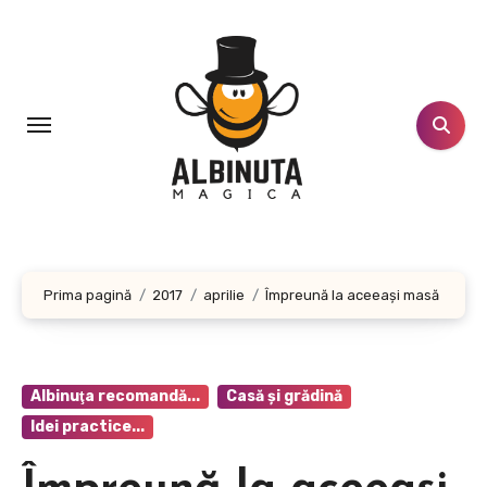
Sari
la
conținut
Prima pagină
2017
aprilie
Împreună la aceeaşi masă
Albinuţa recomandă...
Casă şi grădină
Idei practice...