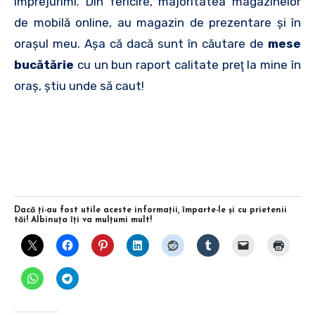
împrejurimi. Din fericire, majoritatea magazinelor
de mobilă online, au magazin de prezentare şi în
oraşul meu. Aşa că dacă sunt în căutare de
mese
bucătărie
cu un bun raport calitate preţ la mine în
oraş, ştiu unde să caut!
Dacă ţi-au fost utile aceste informaţii, împarte-le şi cu prietenii
tăi! Albinuţa îţi va mulţumi mult!