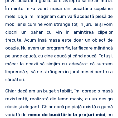
privit bucătăria goală, care aştepta să fie animată.
În minte mi-a venit masa din bucătăria copilăriei
mele. Deja îmi imaginam cum va fi această piesă de
mobilier şi cum ne vom strânge toţi în jurul ei şi vom
ciocni un pahar cu vin în amintirea clipelor
trecute. Acum însă masa este doar un obiect de
ocazie. Nu avem un program fix, iar fiecare mănâncă
pe unde apucă, cu cine apucă şi când apucă. Totuşi,
măcar la ocazii să simţim cu adevărat că suntem
împreună şi să ne strângem în jurul mesei pentru a
sărbători.
Chiar dacă am un buget stabilit, îmi doresc o masă
rezistentă, realizată din lemn masiv, cu un design
clasic şi elegant. Chiar dacă pe piaţă există o gamă
variată de
mese de bucătărie la preţuri mici
, nu