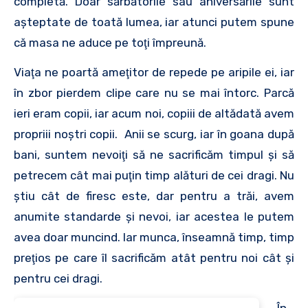
completă. Doar sărbătorile sau aniversările sunt
aşteptate de toată lumea, iar atunci putem spune
că masa ne aduce pe toţi împreună.
Viaţa ne poartă ameţitor de repede pe aripile ei, iar
în zbor pierdem clipe care nu se mai întorc. Parcă
ieri eram copii, iar acum noi, copiii de altădată avem
propriii noştri copii. Anii se scurg, iar în goana după
bani, suntem nevoiţi să ne sacrificăm timpul şi să
petrecem cât mai puţin timp alături de cei dragi. Nu
ştiu cât de firesc este, dar pentru a trăi, avem
anumite standarde şi nevoi, iar acestea le putem
avea doar muncind. Iar munca, înseamnă timp, timp
preţios pe care îl sacrificăm atât pentru noi cât şi
pentru cei dragi.
În