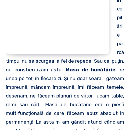
co
pil
ări
e
pa
rcă
timpul nu se scurgea la fel de repede. Sau cel puţin,
nu conştientizam asta.
Masa de bucătărie
ne
unea pe toţi în fiecare zi. Şi nu doar seara… găteam
împreună, mâncam împreună, îmi făceam temele,
desenam, ne făceam planuri de viitor, jucam table,
remi sau cărţi. Masa de bucătărie era o piesă
multifuncţională de care făceam abuz absolut în
permanenţă. La asta m-am gândit atunci când am