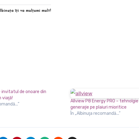
Albinuţa îţi va mulţumi mult!
– invitatul de onoare din
n viaţă!
Allview P8 Energy PRO – tehnolgie
comandă...”
generaţie pe plaiuri mioritice
În „Albinuţa recomandă...”