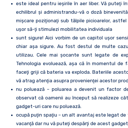
este ideal pentru ieşirile în aer liber. Vă puteţi
echilibrul şi administrandu-vă o doză binevenit
mişcare poziţionaţi sub tălpile picioarelor, astf
uşor să-ţi stimulezi mobilitatea individuala
sunt sigure! Aici vorbim de un capitol uşor sens
chiar aşa sigure. Au fost destul de multe cazur
utilizau. Cele mai şocante sunt legate de explo
Tehnologia evoluează, aşa că în momentul de fa
faceţi griji că bateria va exploda. Bateriile ace
vă atrag atenţia asupra provenienţei acestor pro
nu poluează – poluarea a devenit un factor d
observat că oamenii au început să realizeze cât
gadget-uri care nu poluează.
ocupă puţin spaţiu – un alt avantaj este legat de f
vacanţă dar nu vă puteţi despărţi de acest gadget, î