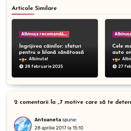
Articole Similare
Albinuţa recomandă...
Albinuţ
Îngrijirea câinilor: sfaturi
Cele m
pentru o blană sănătoasă și
auto on
prevenirea dermatitei
Albinuta!
Albi
28 februarie 2025
27 fe
2 comentarii la „7 motive care să te dete
Antoaneta
spune:
28 aprilie 2017 la 15:10