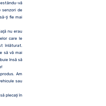
t testându-vă
e senzori de
ă-ţi fie mai
iaţă nu erau
elor care le
t înlăturat.
ie să vă mai
buie însă să
e!
 produs. Am
vehicule sau
să plecaţi în