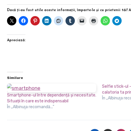
Dacă ţi-au fost utile aceste informaţii, împarte-le şi cu prietenii tăi! 
Apreciază:
Similare
Selfie stick-ul 
calatoria ta pri
Smartphone-ul între dependență și necesitate.
În „Albinuţa re
Situații în care este indispensabil
În „Albinuţa recomandă...”