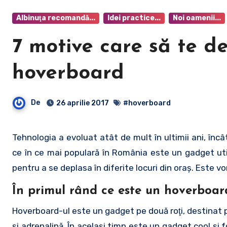
Albinuţa recomandă...
Idei practice...
Noi oamenii...
7 motive care să te d
hoverboard
De
26 aprilie 2017
#hoverboard
Tehnologia a evoluat atât de mult în ultimii ani, încât nu ne mai miră absolut nimic. O inovaţie care se pare că devine din
ce în ce mai populară în România este un gadget utili
pentru a se deplasa în diferite locuri din oraş. Este vo
În primul rând ce este un hoverboar
Hoverboard-ul este un gadget pe două roţi, destinat pe
şi adrenalină. În acelaşi timp este un gadget cool şi f