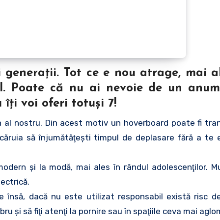
i generaţii. Tot ce e nou atrage, mai a
l. Poate că nu ai nevoie de un anum
ţi voi oferi totuşi 7!
 al nostru. Din acest motiv un hoverboard poate fi tr
 căruia să înjumătăţeşti timpul de deplasare fără a te 
rn şi la modă, mai ales în rândul adolescenţilor. Mul
ectrică.
e însă, dacă nu este utilizat responsabil există risc d
ibru şi să fiţi atenţi la pornire sau în spaţiile ceva mai agl