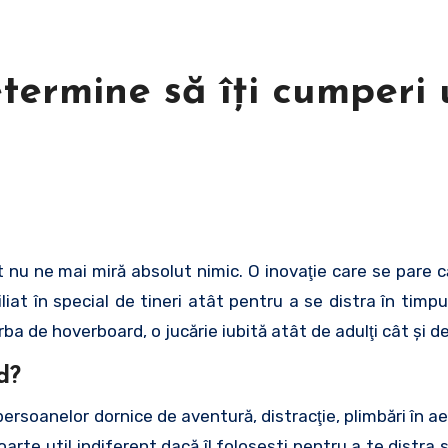
etermine să îţi cumperi
at în special de tineri atât pentru a se distra în timpul 
rba de hoverboard, o jucărie iubită atât de adulţi cât şi de
d?
rsoanelor dornice de aventură, distracţie, plimbări în aer
oarte util indiferent dacă îl foloseşti pentru a te distra