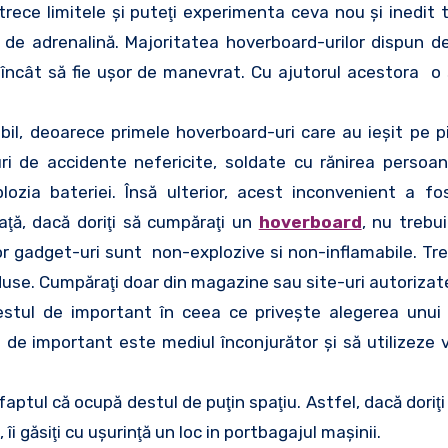
 întrece limitele şi puteţi experimenta ceva nou şi inedi
ă de adrenalină. Majoritatea hoverboard-urilor dispun d
el încât să fie uşor de manevrat. Cu ajutorul acestora o s
ibil, deoarece primele hoverboard-uri care au ieşit pe p
i de accidente nefericite, soldate cu rănirea persoan
zia bateriei. Însă ulterior, acest inconvenient a fos
ţă, dacă doriţi să cumpăraţi un
hoverboard
, nu trebu
stor gadget-uri sunt non-explozive si non-inflamabile. Tre
duse. Cumpăraţi doar din magazine sau site-uri autorizat
estul de important în ceea ce priveşte alegerea unui
 de important este mediul înconjurător şi să utilizeze 
aptul că ocupă destul de puţin spaţiu. Astfel, dacă doriţi 
i găsiţi cu uşurinţă un loc in portbagajul maşinii.