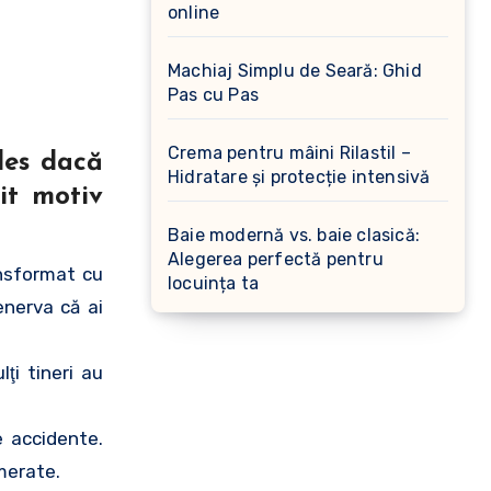
online
Machiaj Simplu de Seară: Ghid
Pas cu Pas
Crema pentru mâini Rilastil –
les dacă
Hidratare și protecție intensivă
it motiv
Baie modernă vs. baie clasică:
Alegerea perfectă pentru
ansformat cu
locuința ta
enerva că ai
ţi tineri au
e accidente.
omerate.