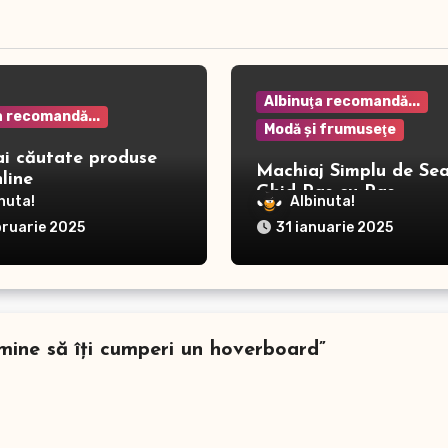
Albinuţa recomandă...
a recomandă...
Modă şi frumuseţe
ai căutate produse
Machiaj Simplu de Sea
line
Ghid Pas cu Pas
nuta!
Albinuta!
bruarie 2025
31 ianuarie 2025
rmine să îţi cumperi un hoverboard”