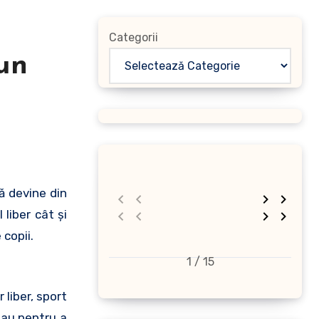
Categorii
 un
liber cât şi
 copii.
1 / 15
 liber, sport
 sau pentru a