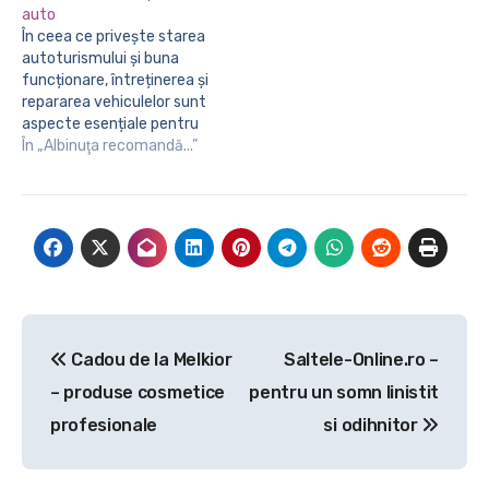
auto
În ceea ce privește starea
autoturismului și buna
funcționare, întreținerea și
repararea vehiculelor sunt
aspecte esențiale pentru
menținerea performanței
În „Albinuţa recomandă...”
și siguranței pe drum.
Anumite piese auto sunt
mai frecvent înlocuite și
căutate datorită uzurii
naturale sau a incidentelor.
Cele mai căutate piese
auto: 1. Plăcuțele de Frână
Plăcuțele de frână…
Navigare
Cadou de la Melkior
Saltele-Online.ro –
în
– produse cosmetice
pentru un somn linistit
articole
profesionale
si odihnitor