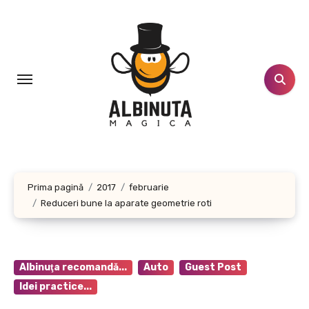
Sari
la
conținut
Prima pagină
2017
februarie
Reduceri bune la aparate geometrie roti
Albinuţa recomandă...
Auto
Guest Post
Idei practice...