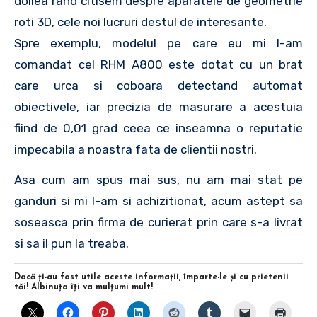
doilea rand citisem despre aparatele de geometrie
roti 3D, cele noi lucruri destul de interesante.
Spre exemplu, modelul pe care eu mi l-am
comandat cel RHM A800 este dotat cu un brat
care urca si coboara detectand automat
obiectivele, iar precizia de masurare a acestuia
fiind de 0,01 grad ceea ce inseamna o reputatie
impecabila a noastra fata de clientii nostri.
Asa cum am spus mai sus, nu am mai stat pe
ganduri si mi l-am si achizitionat, acum astept sa
soseasca prin firma de curierat prin care s-a livrat
si sa il pun la treaba.
Dacă ţi-au fost utile aceste informaţii, împarte-le şi cu prietenii
tăi! Albinuţa îţi va mulţumi mult!