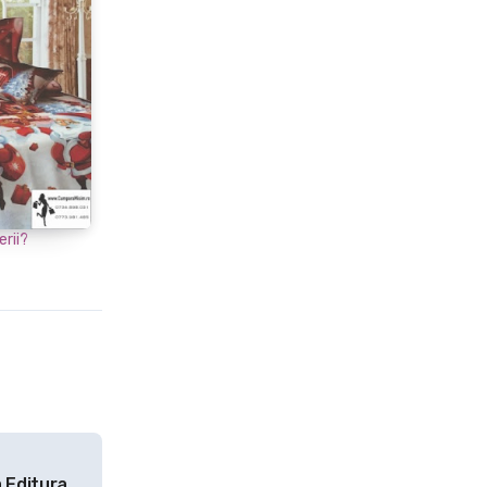
erii?
a Editura