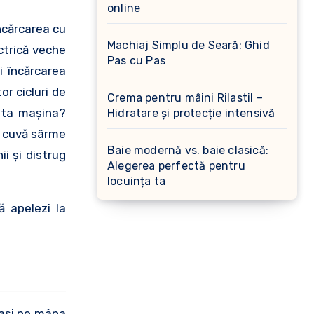
online
ncărcarea cu
Machiaj Simplu de Seară: Ghid
ctrică veche
Pas cu Pas
i încărcarea
r cicluri de
Crema pentru mâini Rilastil –
cita maşina?
Hidratare și protecție intensivă
n cuvă sârme
Baie modernă vs. baie clasică:
i şi distrug
Alegerea perfectă pentru
locuința ta
ă apelezi la
 laşi pe mâna