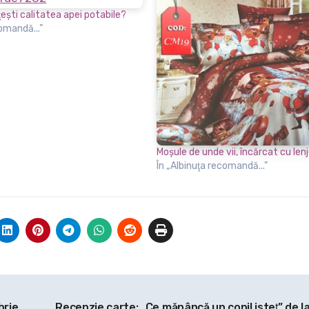
şti calitatea apei potabile?
comandă...”
Moşule de unde vii, încărcat cu lenj
În „Albinuţa recomandă...”
brie
Recenzie carte: „Ce mănâncă un copil isteţ” de l