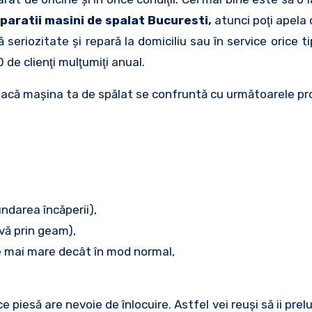
paratii masini de spalat Bucuresti,
atunci poţi apela
 seriozitate şi repară la domiciliu sau în service orice 
de clienţi mulţumiţi anual.
t dacă maşina ta de spălat se confruntă cu următoarele p
undarea încăperii),
vă prin geam),
te mai mare decât în mod normal,
e piesă are nevoie de înlocuire. Astfel vei reuşi să ii prel