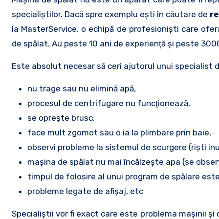
specialiştilor. Dacă spre exemplu eşti în căutare de
re
la MasterService, o echipă de profesionişti care oferă
de spălat. Au peste 10 ani de experienţă şi peste 3000 
Este absolut necesar să ceri ajutorul unui specialis
nu trage sau nu elimină apă,
procesul de centrifugare nu funcţionează,
se opreşte brusc,
face mult zgomot sau o ia la plimbare prin baie,
observi probleme la sistemul de scurgere (rişti in
maşina de spălat nu mai încălzeşte apa (se obser
timpul de folosire al unui program de spălare es
probleme legate de afişaj, etc
Specialiştii vor fi exact care este problema maşinii şi c