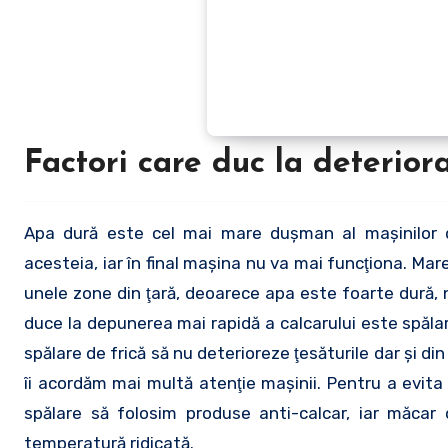
Factori care duc la deterior
Apa dură este cel mai mare duşman al maşinilor de spălat. Depuneile de calcar, în timp, afectează componentele
acesteia, iar în final maşina nu va mai funcţiona. Ma
unele zone din ţară, deoarece apa este foarte dură, n
duce la depunerea mai rapidă a calcarului este spălar
spălare de frică să nu deterioreze ţesăturile dar şi di
îi acordăm mai multă atenţie maşinii. Pentru a evita 
spălare să folosim produse anti-calcar, iar măca
temperatură ridicată.