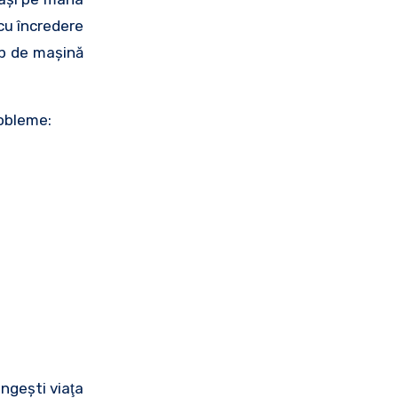
 cu încredere
tip de maşină
robleme:
ungeşti viaţa