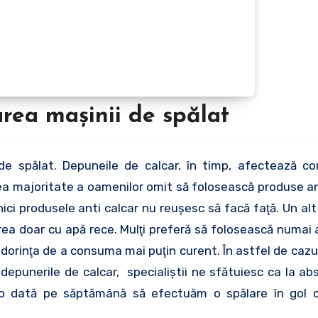
area maşinii de spălat
rea majoritate a oamenilor omit să folosească produse ant
ici produsele anti calcar nu reuşesc să facă faţă. Un alt
ea doar cu apă rece. Mulţi preferă să folosească numai a
n dorinţa de a consuma mai puţin curent. În astfel de cazu
depunerile de calcar, specialiştii ne sfătuiesc ca la abs
r o dată pe săptămână să efectuăm o spălare în gol c