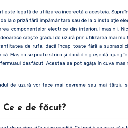
t este legată de utilizarea incorectă a acesteia. Supraî
de la o priză fără împământare sau de la o instalaţie ele
rea componentelor electrice din interiorul maşinii. Nic
 deoarece creşte gradul de uzură prin utilizarea mai multo
cantitatea de rufe, dacă încap toate fără a suprasoli
rică. Maşina se poate strica şi dacă din greşeală ajung î
 fermuaul desfăcut. Acestea se pot agăţa în cuva maşini
radul de uzură vor face mai devreme sau mai târziu s
. Ce e de făcut?
at de oricine şi în orice condiţii. Cel mai bine este să o