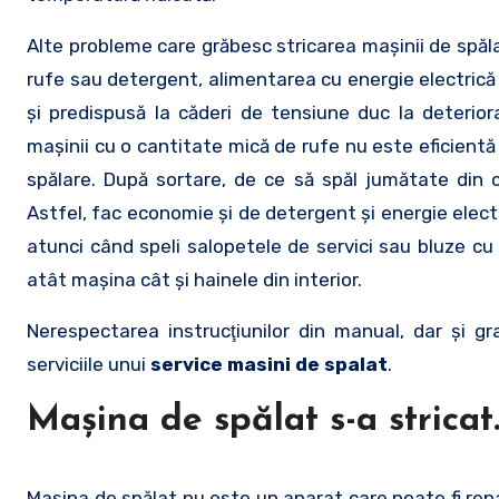
Alte probleme care grăbesc stricarea maşinii de spăla
rufe sau detergent, alimentarea cu energie electrică 
şi predispusă la căderi de tensiune duc la deteriora
maşinii cu o cantitate mică de rufe nu este eficientă
spălare. După sortare, de ce să spăl jumătate din 
Astfel, fac economie şi de detergent şi energie elect
atunci când speli salopetele de servici sau bluze cu
atât maşina cât şi hainele din interior.
Nerespectarea instrucţiunilor din manual, dar şi g
serviciile unui
service masini de spalat
.
Maşina de spălat s-a stricat
Maşina de spălat nu este un aparat care poate fi repar