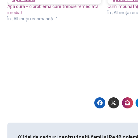
Apa dura – o problema care trebuie remediata
Cum îmbunătăţe
imediat
În „Albinuţa re
În „Albinuţa recomandă...”
Navigare
Idei de cadouri pentru toată familia! Pe 18 noiem