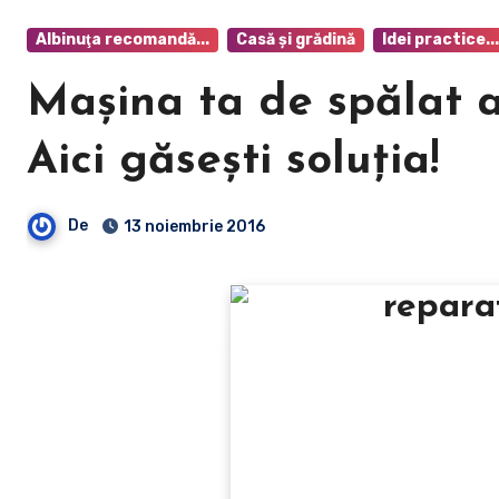
Albinuţa recomandă...
Casă şi grădină
Idei practice...
Maşina ta de spălat a
Aici găseşti soluţia!
De
13 noiembrie 2016