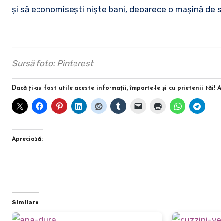
şi să economiseşti nişte bani, deoarece o maşină de s
Sursă foto: Pinterest
Dacă ţi-au fost utile aceste informaţii, împarte-le şi cu prietenii tăi! 
Apreciază:
Similare