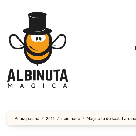
Sari
la
conținut
Prima pagină
2016
noiembrie
Maşina ta de spălat are ne