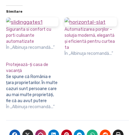
Similare
Siguranta si confort cu
Automatizarea porţilor –
porti culisante
soluţia modernă, elegantă
automatizate
şi eficientă pentru curtea
În „Albinuţa recomandă...”
ta
În „Albinuţa recomandă...”
Protejează-ți casa de
vacanță
Se spune că România e
țara proprietarilor. În multe
cazuri sunt persoane care
au mai multe proprietăți,
fie că au avut putere
financiară de achiziție, fie
În „Albinuţa recomandă...”
că au moștenit o
proprietate. Dacă aveți o
casă de vacanță este
foarte important să vă