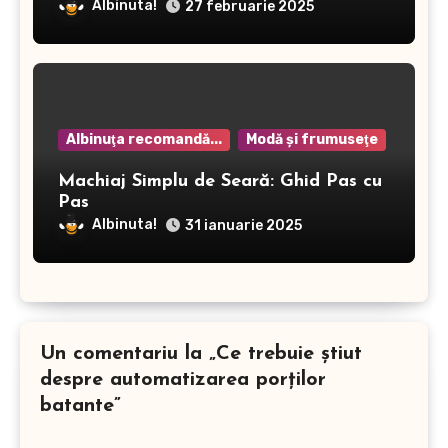
Albinuta!
27 februarie 2025
Albinuţa recomandă...
Modă şi frumuseţe
Machiaj Simplu de Seară: Ghid Pas cu
Pas
Albinuta!
31 ianuarie 2025
Un comentariu la „Ce trebuie ştiut
despre automatizarea porţilor
batante”