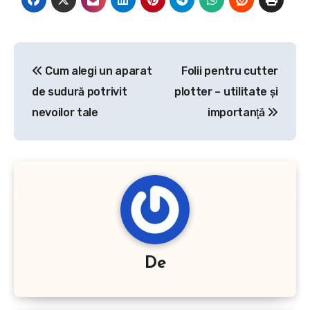
monitorizați proprietatea
de la distanță astfel încât
să…
Navigare
Cum alegi un aparat
Folii pentru cutter
în
de sudură potrivit
plotter – utilitate şi
articole
nevoilor tale
importanţă
De