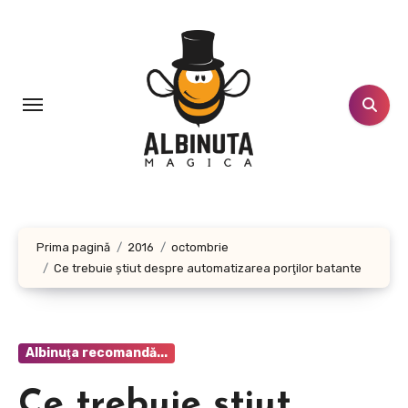
Sari
la
conținut
Prima pagină
2016
octombrie
Ce trebuie ştiut despre automatizarea porţilor batante
Albinuţa recomandă...
Ce trebuie ştiut