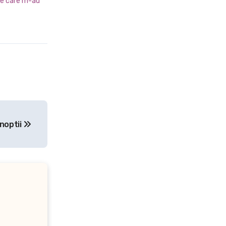
cte care m-au
 noptii