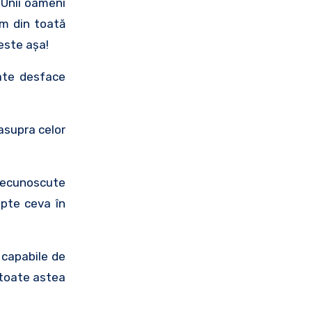
 Unii oameni
ăm din toată
 este aşa!
oate desface
asupra celor
 necunoscute
epte ceva în
 capabile de
 toate astea