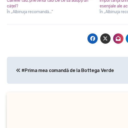
Câinele tău, prietenul tău! De ce să adopți un
Importanţa uni
cățel?
esenţiale ale a
În „Albinuţa recomandă...”
În „Albinuţa re
Navigare
#Prima mea comandă de la Bottega Verde
în
articole