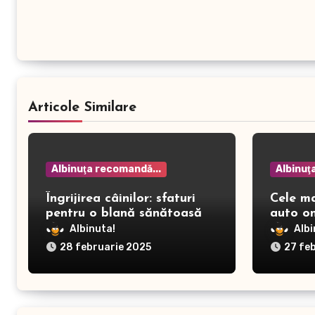
Articole Similare
Albinuţa recomandă...
Albinuţ
Îngrijirea câinilor: sfaturi
Cele m
pentru o blană sănătoasă și
auto on
prevenirea dermatitei
Albinuta!
Albi
28 februarie 2025
27 fe