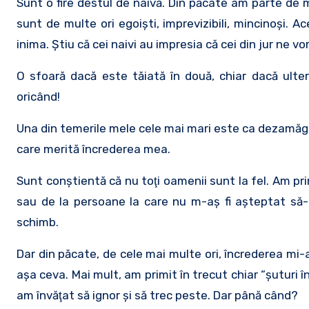
Sunt o fire destul de naivă. Din păcate am parte de
sunt de multe ori egoişti, imprevizibili, mincinoşi. 
inima. Ştiu că cei naivi au impresia că cei din jur ne v
O sfoară dacă este tăiată în două, chiar dacă ulter
oricând!
Una din temerile mele cele mai mari este ca dezamăgi
care merită încrederea mea.
Sunt conştientă că nu toţi oamenii sunt la fel. Am p
sau de la persoane la care nu m-aş fi aşteptat să-
schimb.
Dar din păcate, de cele mai multe ori, încrederea mi-
aşa ceva. Mai mult, am primit în trecut chiar “şuturi
am învăţat să ignor şi să trec peste. Dar până când?