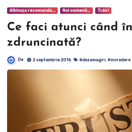
Albinuţa recomandă...
Noi oamenii...
Trăiri
Ce faci atunci când în
zdruncinată?
De
2 septembrie 2016
#dezamagiri
,
#incredere