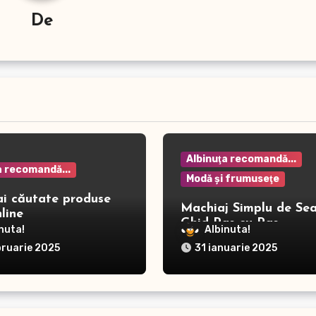
De
Albinuţa recomandă...
a recomandă...
Modă şi frumuseţe
ai căutate produse
Machiaj Simplu de Sea
line
Ghid Pas cu Pas
nuta!
Albinuta!
bruarie 2025
31 ianuarie 2025