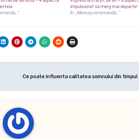
formei de serviciu – 4 aspecte
Impresii la sfârşit de an – 3 aspe
cesteia
impulsionat să merg mai departe!
comandă...”
În „Albinuţa recomandă...”
Ce poate influenta calitatea somnului din timpul