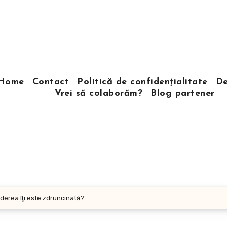
Home
Contact
Politică de confidențialitate
De
Vrei să colaborăm?
Blog partener
ederea îţi este zdruncinată?