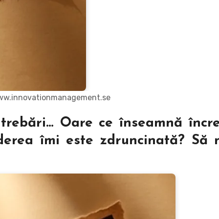
www.innovationmanagement.se
ntrebări… Oare ce înseamnă încr
ederea îmi este zdruncinată? Să