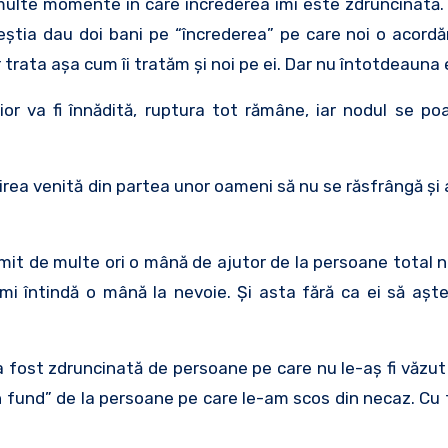
 multe momente în care încrederea îmi este zdruncinată.
Aceştia dau doi bani pe “încrederea” pe care noi o acord
or trata aşa cum îi tratăm şi noi pe ei. Dar nu întotdeauna
ior va fi înnădită, ruptura tot rămâne, iar nodul se p
rea venită din partea unor oameni să nu se răsfrângă şi 
rimit de multe ori o mână de ajutor de la persoane total
mi întindă o mână la nevoie. Şi asta fără ca ei să aşt
a fost zdruncinată de persoane pe care nu le-aş fi văzut
 în fund” de la persoane pe care le-am scos din necaz. Cu