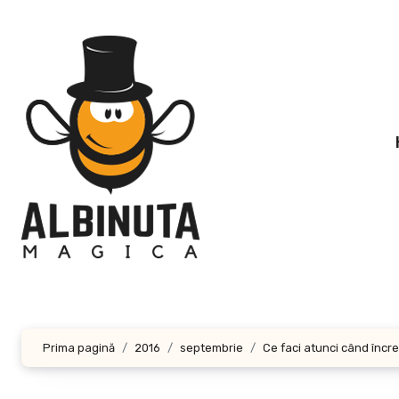
Sari
la
conținut
Prima pagină
2016
septembrie
Ce faci atunci când încr