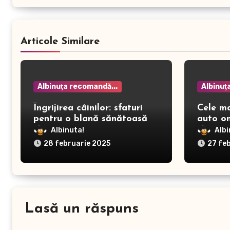
Articole Similare
Albinuţa recomandă...
Albinuţ
Îngrijirea câinilor: sfaturi
Cele m
pentru o blană sănătoasă și
auto on
prevenirea dermatitei
Albinuta!
Albi
28 februarie 2025
27 fe
Lasă un răspuns