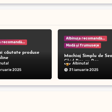
Albinuţa recomandă...
a recomandă...
Modă şi frumuseţe
ai căutate produse
Machiaj Simplu de Sea
line
Ghid Pas cu Pas
nuta!
Albinuta!
bruarie 2025
31 ianuarie 2025