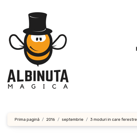
Sari
la
conținut
Prima pagină
2016
septembrie
3 moduri in care ferestr