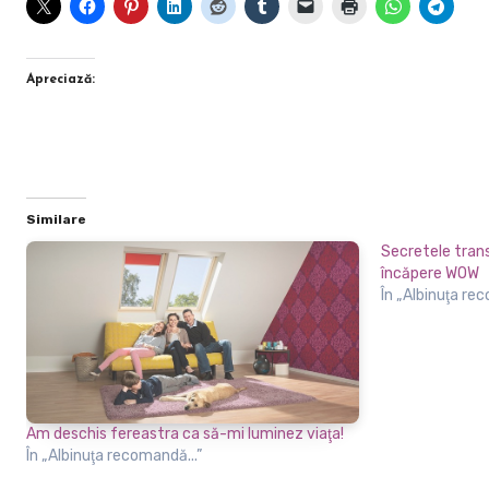
Apreciază:
Similare
Secretele tran
încăpere WOW
În „Albinuţa re
Am deschis fereastra ca să-mi luminez viaţa!
În „Albinuţa recomandă...”