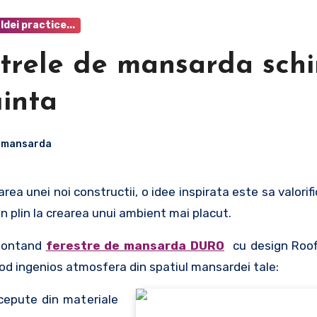
Idei practice...
estrele de mansarda sch
uinta
e mansarda
n plin la crearea unui ambient mai placut.
 montand
ferestre de mansarda DURO
cu design Roofl
d ingenios atmosfera din spatiul mansardei tale:
ncepute din materiale