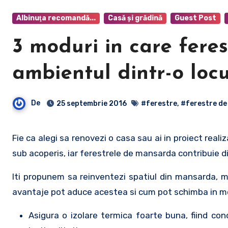
Albinuţa recomandă...
Casă şi grădină
Guest Post
3 moduri in care fer
ambientul dintr-o loc
De
25 septembrie 2016
#ferestre
,
#ferestre d
Fie ca alegi sa renovezi o casa sau ai in proiect realizarea unei noi constructii, o idee inspirata este sa valorifici spatiul de
sub acoperis, iar ferestrele de mansarda contribuie di
Iti propunem sa reinventezi spatiul din mansarda,
avantaje pot aduce acestea si cum pot schimba in mo
Asigura o izolare termica foarte buna, fiind co