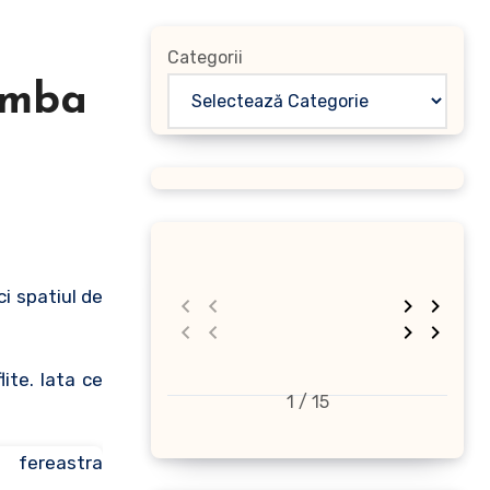
Categorii
imba
ite. Iata ce
1 / 15