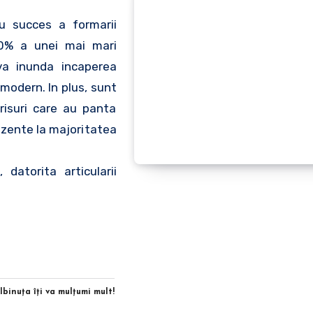
cu succes a formarii
10% a unei mai mari
 va inunda incaperea
 modern. In plus, sunt
risuri care au panta
ezente la majoritatea
datorita articularii
Albinuţa îţi va mulţumi mult!