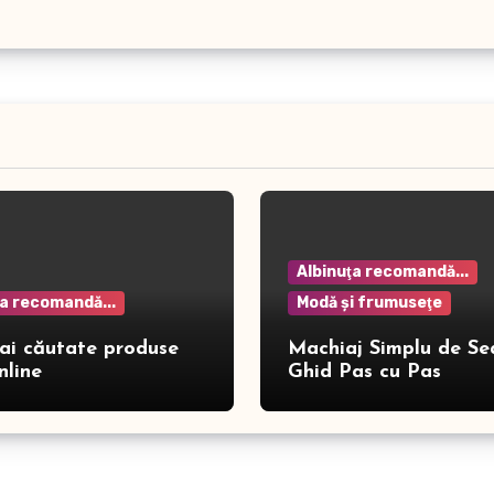
Albinuţa recomandă...
ţa recomandă...
Modă şi frumuseţe
ai căutate produse
Machiaj Simplu de Se
nline
Ghid Pas cu Pas