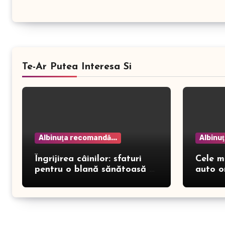
Te-Ar Putea Interesa Si
Albinuţa recomandă...
Albinu
Îngrijirea câinilor: sfaturi
Cele m
pentru o blană sănătoasă și
auto o
prevenirea dermatitei