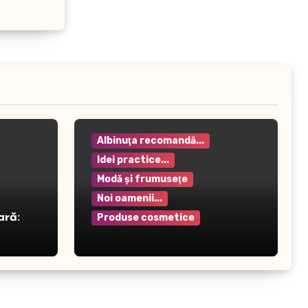
Albinuţa recomandă...
Idei practice...
Modă şi frumuseţe
Noi oamenii...
ară:
Produse cosmetice
Crema pentru mâini Rilastil
– Hidratare și protecție
intensivă