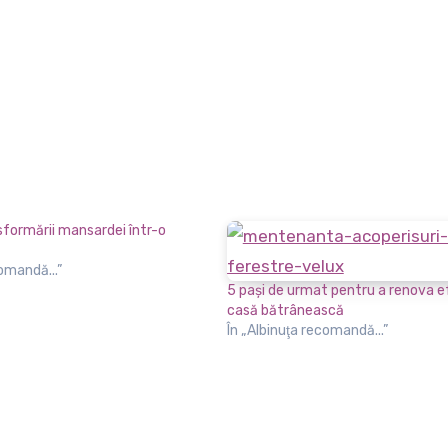
sformării mansardei într-o
comandă...”
5 paşi de urmat pentru a renova ef
casă bătrânească
În „Albinuţa recomandă...”