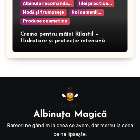
Albinuţa recomandă...
Idei practice...
Modă şi frumuseţe
Noi oamenii...
Produse cosmetice
Crema pentru mâini Rilastil –
Hidratare și protecție intensivă
Albinuţa Magică
Rareori ne gândim la ceea ce avem, dar mereu la ceea
ce ne lipseşte.