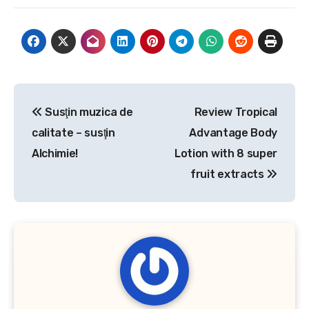
Navigare
Susţin muzica de
Review Tropical
în
calitate – susţin
Advantage Body
articole
Alchimie!
Lotion with 8 super
fruit extracts