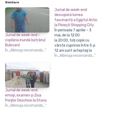
Similare
Jurnal de week-end:
descoperă lumea
fascinantă a Egiptul Antic
la Ploiești Shopping City
În perioada 7 aprilie – 3
Jurnal de week-end –
mai, de la 12:00
copilăria inundă bătrânul
la 20:00, toți copiii cu
Bulevard
vârste cuprinse între 5 și
În „Albinuţa recomandă...”
12 ani sunt asteptaţi la
Ploiești Shopping City să
În „Albinuţa recomandă...”
descopere lumea
fascinantă și misterioasă
a Egiptului Antic prin
cursuri interactive!
Zilnic, timp de 45 de
minute, cei mici vor
Jurnal de week-end:
lua parte la…
emoţii, examen şi Ziua
Porţilor Deschise la Stona
În „Albinuţa recomandă...”