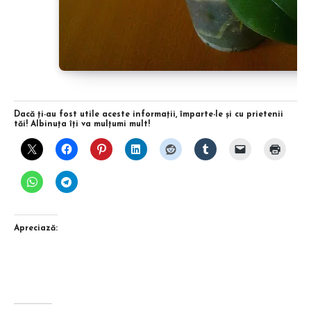
Dacă ţi-au fost utile aceste informaţii, împarte-le şi cu prietenii
tăi! Albinuţa îţi va mulţumi mult!
Apreciază: