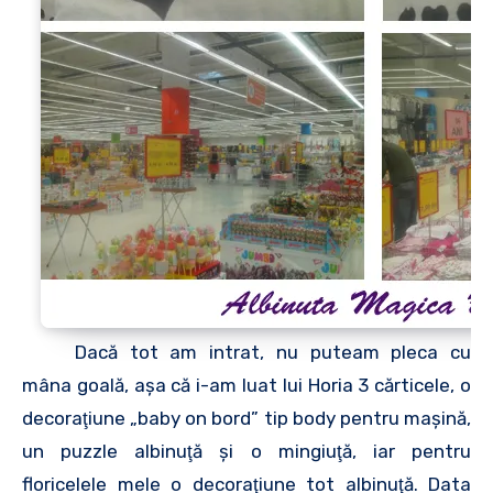
Dacă tot am intrat, nu puteam pleca cu
mâna goală, aşa că i-am luat lui Horia 3 cărticele, o
decoraţiune „baby on bord” tip body pentru maşină,
un puzzle albinuţă şi o mingiuţă, iar pentru
floricelele mele o decoraţiune tot albinuţă. Data