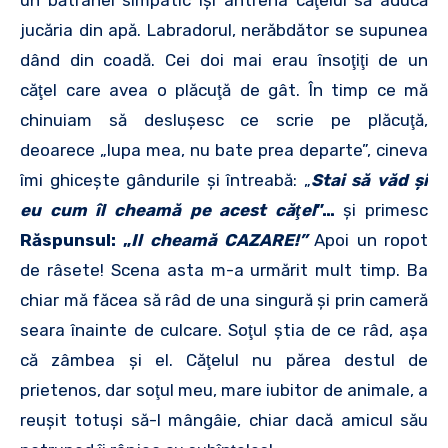
jucăria din apă. Labradorul, nerăbdător se supunea
dând din coadă. Cei doi mai erau însoţiţi de un
căţel care avea o plăcuţă de gât. În timp ce mă
chinuiam să desluşesc ce scrie pe plăcuţă,
deoarece „lupa mea, nu bate prea departe”, cineva
îmi ghiceşte gândurile şi întreabă: „
Stai să văd şi
eu cum îl cheamă pe acest căţel
”…
şi primesc
Răspunsul:
„
Il cheamă CAZARE!”
Apoi un ropot
de râsete! Scena asta m-a urmărit mult timp. Ba
chiar mă făcea să râd de una singură şi prin cameră
seara înainte de culcare. Soţul ştia de ce râd, aşa
că zâmbea şi el. Căţelul nu părea destul de
prietenos, dar soţul meu, mare iubitor de animale, a
reuşit totuşi să-l mângâie, chiar dacă amicul său