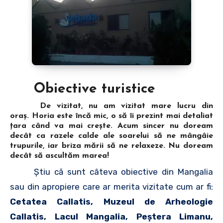
Obiective turistice
De vizitat, nu am vizitat mare lucru din
oraş. Horia este încă mic, o să îi prezint mai detaliat
ţara când va mai creşte. Acum sincer nu doream
decât ca razele calde ale soarelui să ne mângâie
trupurile, iar briza mării să ne relaxeze. Nu doream
decât să ascultăm marea!
Ştiu că sunt câteva obiective din Mangalia
sau din apropiere care ar merita vizitate cum ar fi:
Cetatea Callatis, Muzeul de Arheologie
Callatis, Lacul Mangalia, Peştera Limanu,