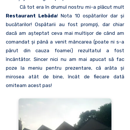
Că tot era în drumul nostru mi-a plăcut mult
Restaurant Lebăda
! Nota 10 ospătarilor dar şi
bucătarilor! Ospătarii au fost prompţi, dar chiar
dacă am aşteptat ceva mai multişor de când am
comandat şi până a venit mâncarea (poate ni s-a
părut din cauza foamei) rezultatul a fost
încântător. Sincer nici nu am mai apucat să fac
poze la meniu pentru prezentare, că arăta şi
mirosea atât de bine, încât de fiecare dată
omiteam acest pas!