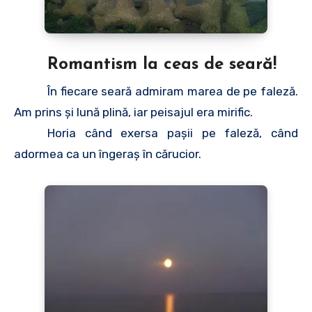
Romantism la ceas de seară!
În fiecare seară admiram marea de pe faleză.
Am prins şi lună plină, iar peisajul era mirific.
Horia când exersa paşii pe faleză, când
adormea ca un îngeraş în cărucior.