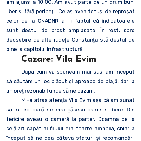
am ajuns la 10:00. Am avut parte de un drum bun,
liber şi fără peripeţii. Ce aş avea totuşi de reproşat
celor de la CNADNR ar fi faptul că indicatoarele
sunt destul de prost amplasate. În rest, spre
deosebire de alte judeţe Constanţa stă destul de
bine la capitolul infrastructură!
Cazare: Vila Evim
După cum vă spuneam mai sus, am început
să căutăm un loc plăcut şi aproape de plajă, dar la
un preţ rezonabil unde să ne cazăm.
Mi-a atras atenţia Vila Evim aşa că am sunat
să întreb dacă se mai găsesc camere libere. Din
fericire aveau o cameră la parter. Doamna de la
celălalt capăt al firului era foarte amabilă, chiar a
început să ne dea câteva sfaturi şi recomandări.