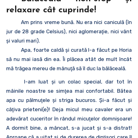
relaxare cât cuprinde!
Am prins vreme bună. Nu era nici caniculă (în
jur de 28 grade Celsius), nici aglomeraţie, nici vânt
şi valuri mari).
Apa, foarte caldă şi curată l-a făcut pe Horia
să nu mai iasă din ea. Îi plăcea atât de mult încât
mă trăgea mereu de mânuţă să îl duc la bălăceală.
I-am luat şi un colac special, dar tot în
mâinile noastre se simţea mai confortabil. Bătea
apa cu pălmuţele şi striga bucuros. Şi-a făcut şi
câţiva prieteni(e)! Deja micul meu cavaler era un
adevărat cuceritor în rândul micuţelor domnişoare!
A dormit bine, a mâncat, s-a jucat şi s-a distrat!
Aproape că a uitat şi de durerea de dinţişori care îl