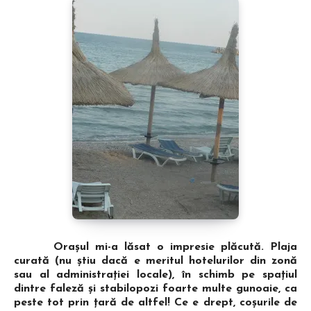
Oraşul mi-a lăsat o impresie plăcută. Plaja
curată (nu ştiu dacă e meritul hotelurilor din zonă
sau al administraţiei locale), în schimb pe spaţiul
dintre faleză şi stabilopozi foarte multe gunoaie, ca
peste tot prin ţară de altfel! Ce e drept, coşurile de