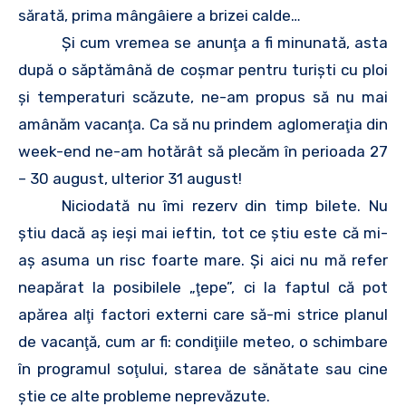
sărată, prima mângâiere a brizei calde…
Şi cum vremea se anunţa a fi minunată, asta
după o săptămână de coşmar pentru turişti cu ploi
şi temperaturi scăzute, ne-am propus să nu mai
amânăm vacanţa. Ca să nu prindem aglomeraţia din
week-end ne-am hotărât să plecăm în perioada 27
– 30 august, ulterior 31 august!
Niciodată nu îmi rezerv din timp bilete. Nu
ştiu dacă aş ieşi mai ieftin, tot ce ştiu este că mi-
aş asuma un risc foarte mare. Şi aici nu mă refer
neapărat la posibilele „ţepe”, ci la faptul că pot
apărea alţi factori externi care să-mi strice planul
de vacanţă, cum ar fi: condiţiile meteo, o schimbare
în programul soţului, starea de sănătate sau cine
ştie ce alte probleme neprevăzute.