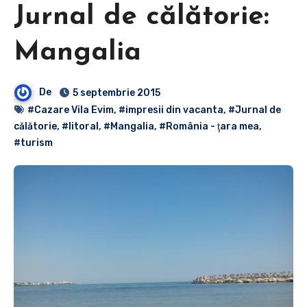
Jurnal de călătorie:
Mangalia
De
5 septembrie 2015
#Cazare Vila Evim
,
#impresii din vacanta
,
#Jurnal de
călătorie
,
#litoral
,
#Mangalia
,
#România - ţara mea
,
#turism