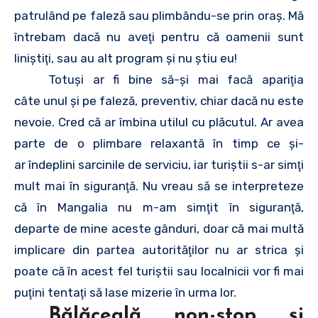
patrulând pe faleză sau plimbându-se prin oraş. Mă
întrebam dacă nu aveţi pentru că oamenii sunt
liniştiţi, sau au alt program şi nu ştiu eu!
Totuşi ar fi bine să-şi mai facă apariţia
câte unul şi pe faleză, preventiv, chiar dacă nu este
nevoie. Cred că ar îmbina utilul cu plăcutul. Ar avea
parte de o plimbare relaxantă în timp ce şi-
ar îndeplini sarcinile de serviciu, iar turiştii s-ar simţi
mult mai în siguranţă. Nu vreau să se interpreteze
că în Mangalia nu m-am simţit în siguranţă,
departe de mine aceste gânduri, doar că mai multă
implicare din partea autorităţilor nu ar strica şi
poate că în acest fel turiştii sau localnicii vor fi mai
puţini tentaţi să lase mizerie în urma lor.
Bălăceală non-stop şi