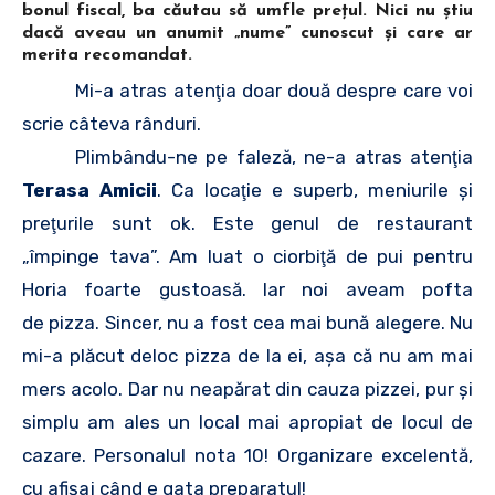
bonul fiscal, ba căutau să umfle preţul. Nici nu ştiu
dacă aveau un anumit „nume” cunoscut şi care ar
merita recomandat.
Mi-a atras atenţia doar două despre care voi
scrie câteva rânduri.
Plimbându-ne pe faleză, ne-a atras atenţia
Terasa Amicii
. Ca locaţie e superb, meniurile şi
preţurile sunt ok. Este genul de restaurant
„împinge tava”. Am luat o ciorbiţă de pui pentru
Horia foarte gustoasă. Iar noi aveam pofta
de pizza. Sincer, nu a fost cea mai bună alegere. Nu
mi-a plăcut deloc pizza de la ei, aşa că nu am mai
mers acolo. Dar nu neapărat din cauza pizzei, pur şi
simplu am ales un local mai apropiat de locul de
cazare. Personalul nota 10! Organizare excelentă,
cu afişaj când e gata preparatul!