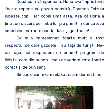
După cum vă spuneam, Horia s-a împrietenit
foarte repede cu gazda noastră. Doamna Feizula
iubeşte copiii, iar copiii simt asta. Aşa că Horia a
ţinut un discurs pe limba lui şi a primit în dar câteva
smochine extraordinar de dulci şi gustoase!
Ce m-a impresionat foarte mult a fost
respectul pe care gazdele îl au faţă de turişti. Ne-
au rugat să respectăm un anumit program de
linişte, care din punctul meu de vedere este foarte
corect şi de bun simţ.
Sincer, chiar m-am relaxat şi am dormit bine!