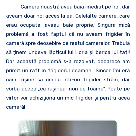
Camera noastră avea baia imediat pe hol, dar
aveam doar noi acces la ea. Celelalte camere, care
erau ocupate, aveau baie proprie. Singura mică
problemă a fost faptul că nu aveam frigider în
cameră spre deosebire de restul camerelor. Trebuia
să ţinem undeva lăpticul lui Horia şi berica lui tati!
Dar această problemă s-a rezolvat, deoarece am
primit un raft în frigiderul doamnei. Sincer. Îmi era
cam ruşine să umblu într-un frigider străin, dar
vorba aceea „cu ruşinea mori de foame”. Poate pe
viitor vor achiziţiona un mic frigider şi pentru acea
cameră!