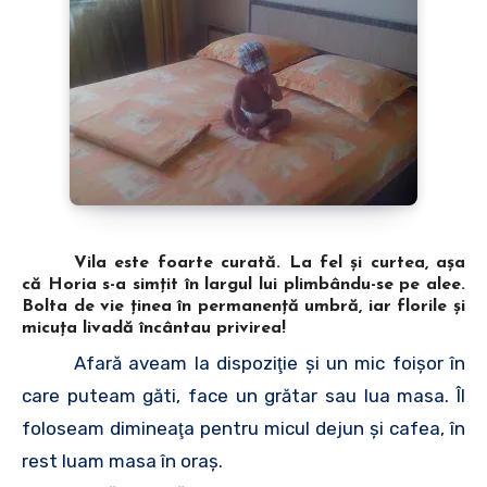
Vila este foarte curată. La fel şi curtea, aşa
că Horia s-a simţit în largul lui plimbându-se pe alee.
Bolta de vie ţinea în permanenţă umbră, iar florile şi
micuţa livadă încântau privirea!
Afară aveam la dispoziţie şi un mic foişor în
care puteam găti, face un grătar sau lua masa. Îl
foloseam dimineaţa pentru micul dejun şi cafea, în
rest luam masa în oraş.