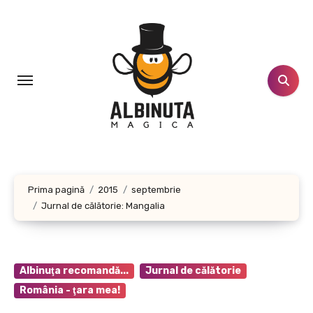
Sari
la
conținut
Prima pagină
2015
septembrie
Jurnal de călătorie: Mangalia
Albinuţa recomandă...
Jurnal de călătorie
România - ţara mea!