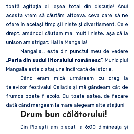
toată agitaţia ei ieşea total din discuţie! Anul
acesta vrem să căutăm altceva, ceva care să ne
ofere în acelaşi timp şi linişte şi divertisment. Ce e
drept, amândoi căutam mai mult linişte, aşa că la
unison am strigat: Hai la Mangalia!
Mangalia… este din punctul meu de vedere
„
Perla din sudul litoralului românesc
”. Municipiul
Mangalia este o staţiune încărcată de istorie.
Când eram mică urmăream cu drag la
televizor festivalul Callatis şi mă gândeam cât de
frumos poate fi acolo. Cu toate astea, de fiecare
dată când mergeam la mare alegeam alte staţiuni.
Drum bun călătorului!
Din Ploieşti am plecat la 6:00 dimineaţa şi