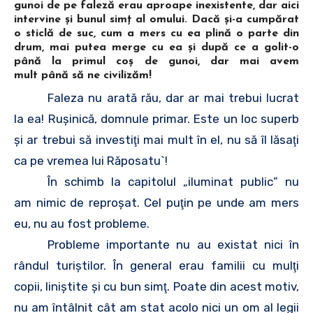
gunoi de pe faleză erau aproape inexistente, dar aici
intervine şi bunul simţ al omului. Dacă şi-a cumpărat
o sticlă de suc, cum a mers cu ea plină o parte din
drum, mai putea merge cu ea şi după ce a golit-o
până la primul coş de gunoi, dar mai avem
mult până să ne civilizăm!
Faleza nu arată rău, dar ar mai trebui lucrat
la ea! Ruşinică, domnule primar. Este un loc superb
şi ar trebui să investiţi mai mult în el, nu să îl lăsaţi
ca pe vremea lui Răposatu`!
În schimb la capitolul „iluminat public” nu
am nimic de reproşat. Cel puţin pe unde am mers
eu, nu au fost probleme.
Probleme importante nu au existat nici în
rândul turiştilor. În general erau familii cu mulţi
copii, liniştite şi cu bun simţ. Poate din acest motiv,
nu am întâlnit cât am stat acolo nici un om al legii