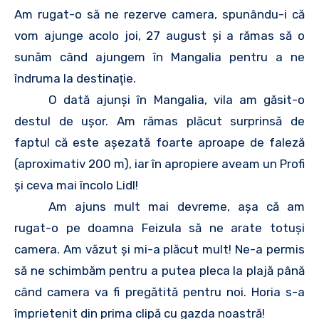
Am rugat-o să ne rezerve camera, spunându-i că
vom ajunge acolo joi, 27 august şi a rămas să o
sunăm când ajungem în Mangalia pentru a ne
îndruma la destinaţie.
O dată ajunşi în Mangalia, vila am găsit-o
destul de uşor. Am rămas plăcut surprinsă de
faptul că este aşezată foarte aproape de faleză
(aproximativ 200 m), iar în apropiere aveam un Profi
şi ceva mai încolo Lidl!
Am ajuns mult mai devreme, aşa că am
rugat-o pe doamna Feizula să ne arate totuşi
camera. Am văzut şi mi-a plăcut mult! Ne-a permis
să ne schimbăm pentru a putea pleca la plajă până
când camera va fi pregătită pentru noi. Horia s-a
împrietenit din prima clipă cu gazda noastră!