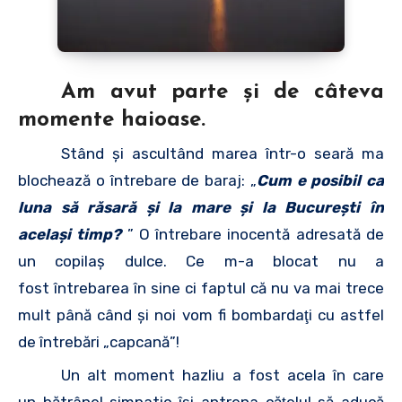
Am avut parte şi de câteva
momente haioase.
Stând şi ascultând marea într-o seară ma
blochează o întrebare de baraj: „
Cum e posibil ca
luna să răsară şi la mare şi la Bucureşti în
acelaşi timp?
” O întrebare inocentă adresată de
un copilaş dulce. Ce m-a blocat nu a
fost întrebarea în sine ci faptul că nu va mai trece
mult până când şi noi vom fi bombardaţi cu astfel
de întrebări „capcană”!
Un alt moment hazliu a fost acela în care
un bătrânel simpatic îşi antrena căţelul să aducă