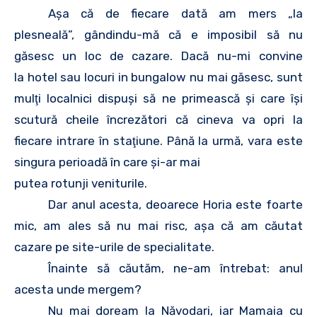
Aşa că de fiecare dată am mers „la
plesneală”, gândindu-mă că e imposibil să nu
găsesc un loc de cazare. Dacă nu-mi convine
la hotel sau locuri in bungalow nu mai găsesc, sunt
mulţi localnici dispuşi să ne primească şi care îşi
scutură cheile încrezători că cineva va opri la
fiecare intrare în staţiune. Până la urmă, vara este
singura perioadă în care şi-ar mai
putea rotunji veniturile.
Dar anul acesta, deoarece Horia este foarte
mic, am ales să nu mai risc, aşa că am căutat
cazare pe site-urile de specialitate.
Înainte să căutăm, ne-am întrebat: anul
acesta unde mergem?
Nu mai doream la Năvodari, iar Mamaia cu