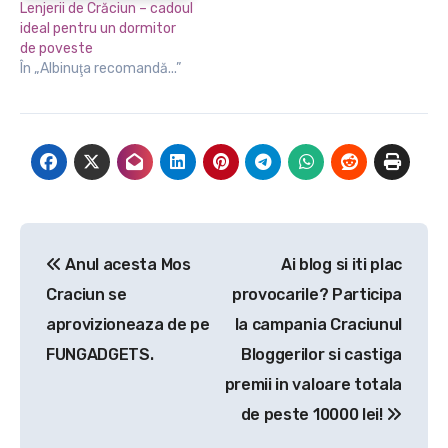
Lenjerii de Crăciun – cadoul
ideal pentru un dormitor
de poveste
În „Albinuţa recomandă...”
Navigare
Anul acesta Mos
Ai blog si iti plac
în
Craciun se
provocarile? Participa
articole
aprovizioneaza de pe
la campania Craciunul
FUNGADGETS.
Bloggerilor si castiga
premii in valoare totala
de peste 10000 lei!