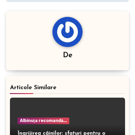
De
Articole Similare
Albinuţa recomandă...
Îngrijirea câinilor: sfaturi pentru o