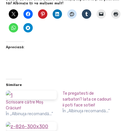
tăi! Albinuţa îţi va mulţumi mult!
Apreciază:
Similare
Te pregatesti de
sarbatori? Iata ce cadouri
Scrisoare către Moş
ii poti face sotiei!
Crăciun!
În „Albinuţa recomandă...”
În „Albinuţa recomandă...”