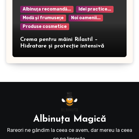
Albinuţa recomandă...
Idei practice...
Modă şi frumuseţe
Noi oamenii...
Produse cosmetice
Crema pentru mâini Rilastil –
Hidratare și protecție intensivă
Albinuţa Magică
Rareori ne gândim la ceea ce avem, dar mereu la ceea
ce ne lipseşte.