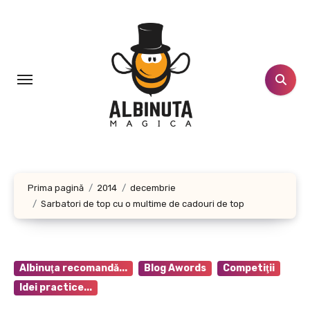
Sari
la
conținut
Prima pagină
2014
decembrie
Sarbatori de top cu o multime de cadouri de top
Albinuţa recomandă...
Blog Awords
Competiţii
Idei practice...