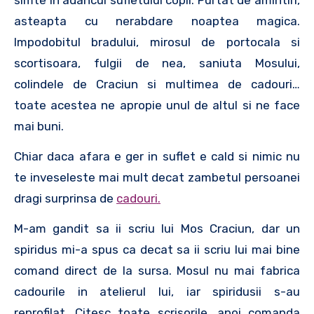
asteapta cu nerabdare noaptea magica.
Impodobitul bradului, mirosul de portocala si
scortisoara, fulgii de nea, saniuta Mosului,
colindele de Craciun si multimea de cadouri…
toate acestea ne apropie unul de altul si ne face
mai buni.
Chiar daca afara e ger in suflet e cald si nimic nu
te inveseleste mai mult decat zambetul persoanei
dragi surprinsa de
cadouri.
M-am gandit sa ii scriu lui Mos Craciun, dar un
spiridus mi-a spus ca decat sa ii scriu lui mai bine
comand direct de la sursa. Mosul nu mai fabrica
cadourile in atelierul lui, iar spiridusii s-au
reprofilat. Citesc toate scrisorile, apoi comanda