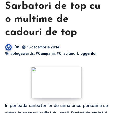
Sarbatori de top cu
o multime de
cadouri de top
De
15 decembrie 2014
#blogawards
,
#Campanii
,
#Craciunul bloggerilor
In perioada sarbatorilor de iarna orice persoana se
simte in adancul sufletului copil. Purtat de amintiri,