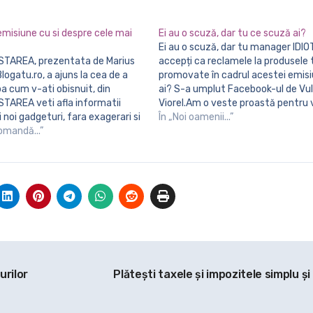
misiune cu si despre cele mai
Ei au o scuză, dar tu ce scuză ai?
Ei au o scuză, dar tu manager IDIOT care
accepți ca reclamele la produsele t
logatu.ro, a ajuns la cea de a
promovate în cadrul acestei emisi
pa cum v-ati obisnuit, din
ai? S-a umplut Facebook-ul de Vulp
TAREA veti afla informatii
Viorel.Am o veste proastă pentru 
 noi gadgeturi, fara exagerari si
urmăriți. Voi sunteți proștii!!!!Nu a
În „Noi oamenii...”
 astfel incat alegerea voastra sa
comandă...”
care din păcate nu par…
i usoara. Din #TESTAREA 7…
urilor
Plăteşti taxele şi impozitele simplu şi