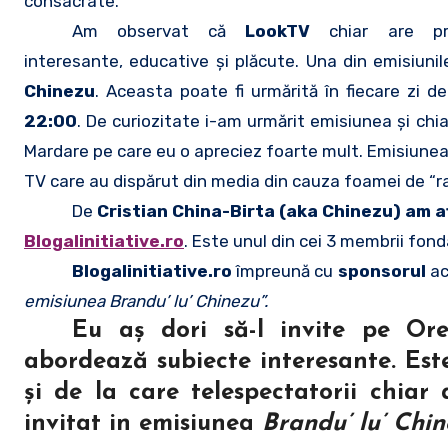
consacrate.
Am observat că
LookTV
chiar are p
interesante, educative şi plăcute. Una din emisiuni
Chinezu
. Aceasta poate fi urmărită în fiecare zi d
22:00
. De curiozitate i-am urmărit emisiunea şi chi
Mardare pe care eu o apreciez foarte mult. Emisiunea 
TV care au dispărut din media din cauza foamei de “ra
De
Cristian China-Birta
(
aka Chinezu
) am a
Blogalinitiative.ro
. Este unul din cei 3 membrii fond
Blogalinitiative.ro
împreună cu
sponsorul
ac
emisiunea Brandu’ lu’ Chinezu”.
Eu aş dori să-l invite pe
Ore
abordează subiecte interesante. Est
şi de la care telespectatorii chiar
invitat in emisiunea
Brandu’ lu’ Chi