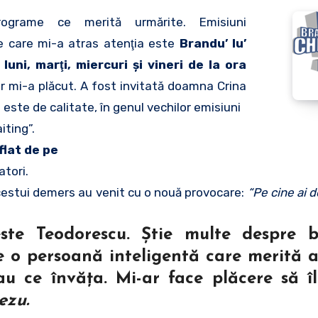
rograme ce merită urmărite. Emisiuni
le care mi-a atras atenţia este
Brandu’ lu’
e
luni, marţi, miercuri şi vineri de la ora
ar mi-a plăcut. A fost invitată doamna Crina
este de calitate, în genul vechilor emisiuni
iting”.
flat de pe
atori.
estui demers au venit cu o nouă provocare:
“Pe cine ai d
ste Teodorescu.
Ştie multe despre b
e o persoană inteligentă care merită a
 au ce învăţa. Mi-ar face plăcere să î
nezu
.