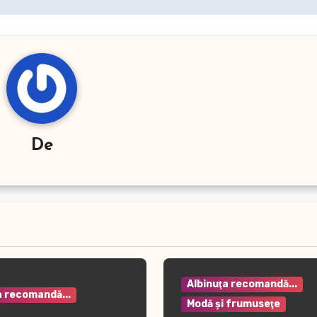
De
Albinuţa recomandă...
a recomandă...
Modă şi frumuseţe