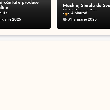
ai căutate produse
Machiaj Simplu de Sea
line
Ghid Pas cu Pas
nuta!
Albinuta!
bruarie 2025
31 ianuarie 2025