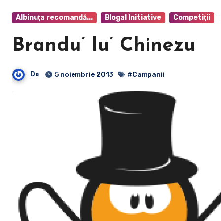
Albinuţa recomandă...
Blogal Initiative
Competiţii
Brandu’ lu’ Chinezu
De
5 noiembrie 2013
#Campanii