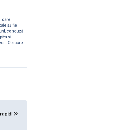
ale să fie
uni, ce scuză
ița și
voi… Cei care
cei amărâți
 rapid!