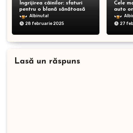
Îngrijirea câinilor: sfaturi
Cele m
pentru o blană sănătoasă și
auto on
prevenirea dermatitei
Albinuta!
Albi
28 februarie 2025
27 fe
Lasă un răspuns