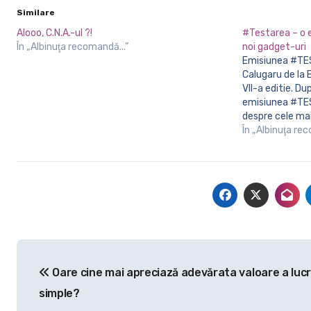
Similare
Alooo, C.N.A.-ul ?!
#Testarea – o e
În „Albinuţa recomandă...”
noi gadget-uri
Emisiunea #TESTAREA, prezentata de Marius
Calugaru de la B
VII-a editie. Du
emisiunea #TES
despre cele mai
detalii inutile,
În „Albinuţa re
fie una cat ma
Navigare
Oare cine mai apreciază adevărata valoare a lucr
în
simple?
articole