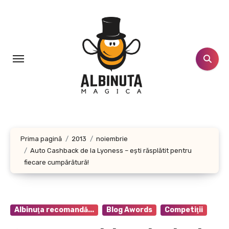
Sari
la
conținut
Prima pagină
2013
noiembrie
Auto Cashback de la Lyoness – eşti răsplătit pentru
fiecare cumpărătură!
Albinuţa recomandă...
Blog Awords
Competiţii