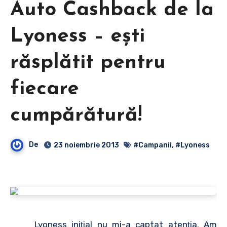
Auto Cashback de la
Lyoness – eşti
răsplătit pentru
fiecare
cumpărătură!
De
23 noiembrie 2013
#Campanii
,
#Lyoness
Lyoness iniţial nu mi-a captat atenţia. Am