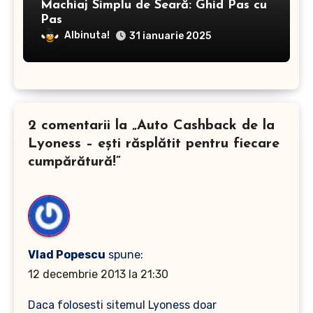
Machiaj Simplu de Seară: Ghid Pas cu
Pas
Albinuta!
31 ianuarie 2025
2 comentarii la „Auto Cashback de la
Lyoness – eşti răsplătit pentru fiecare
cumpărătură!”
Vlad Popescu
spune:
12 decembrie 2013 la 21:30
Daca folosesti sitemul Lyoness doar