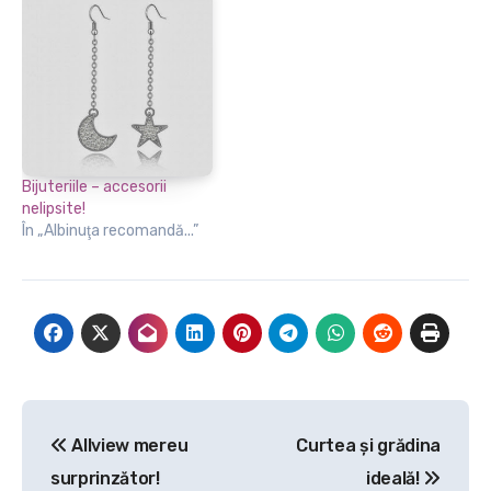
Bijuteriile – accesorii
nelipsite!
În „Albinuţa recomandă...”
Navigare
Allview mereu
Curtea şi grădina
în
surprinzător!
ideală!