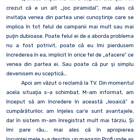
crezut că e un alt „joc piramidal”, mai ales că
invitaţia venea din partea unei cunoştinţe care se
implica în tot felul de campanii mai mult sau mai
puţin dubioase. Poate felul ei de a aborda problema
nu a fost potrivit, poate că eu îmi pierdusem
încrederea în ea, implicit în orice fel de „afacere” ce
venea din partea ei. Sau poate că pur şi simplu
devenisem eu sceptică…
Apoi am văzut o reclamă la TV. Din momentul
acela situaţia s-a schimbat. M-am informat, am
început să am încredere în această „leoaică” a
cumpărăturilor, am înţeles car’e sunt avantajele,
dar în sistem m-am înregistrat mult mai târziu. Şi
îmi pare rău… mai ales că în apropierea
locuinţei mele s-a deschis un magazin Profi unde aş