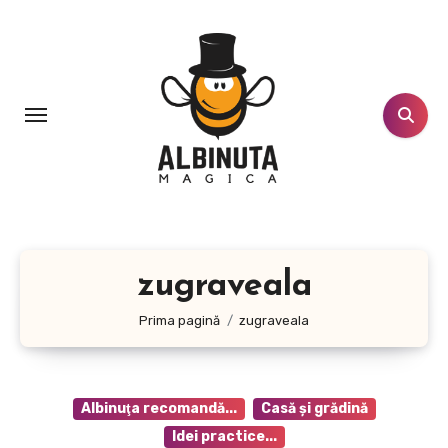
Sari
la
conținut
zugraveala
Prima pagină
zugraveala
Albinuţa recomandă...
Casă şi grădină
Idei practice...