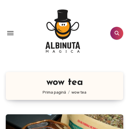
Sari
la
conținut
wow tea
Prima pagină
wow tea