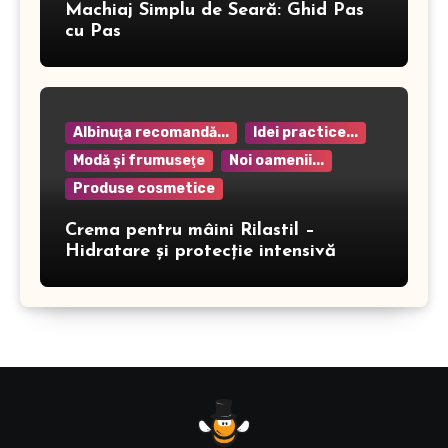
Machiaj Simplu de Seară: Ghid Pas
cu Pas
Albinuţa recomandă...
Idei practice...
Modă şi frumuseţe
Noi oamenii...
Produse cosmetice
Crema pentru mâini Rilastil –
Hidratare și protecție intensivă