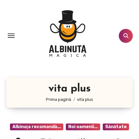
Sari
la
conținut
vita plus
Prima pagină
vita plus
Albinuţa recomandă...
Noi oamenii...
Sănătate