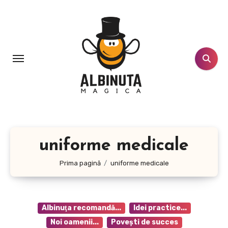
Sari
la
conținut
uniforme medicale
Prima pagină
uniforme medicale
Albinuţa recomandă...
Idei practice...
Noi oamenii...
Poveşti de succes