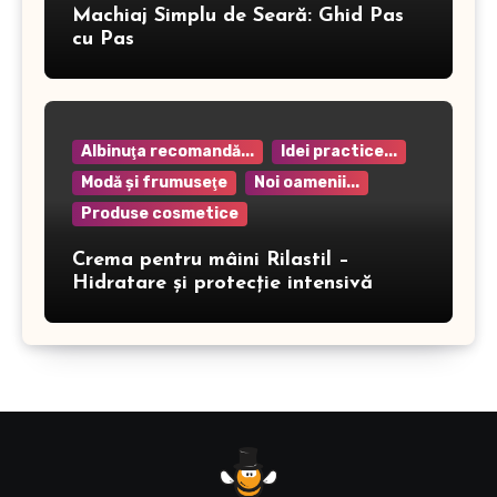
Machiaj Simplu de Seară: Ghid Pas
cu Pas
Albinuţa recomandă...
Idei practice...
Modă şi frumuseţe
Noi oamenii...
Produse cosmetice
Crema pentru mâini Rilastil –
Hidratare și protecție intensivă