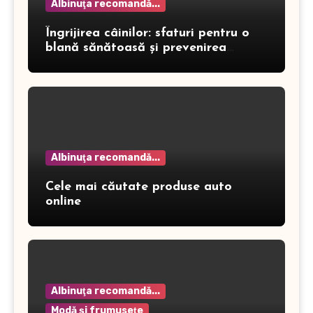
Albinuţa recomandă...
Îngrijirea câinilor: sfaturi pentru o
blană sănătoasă și prevenirea
dermatitei
Albinuţa recomandă...
Cele mai căutate produse auto
online
Albinuţa recomandă...
Modă şi frumuseţe