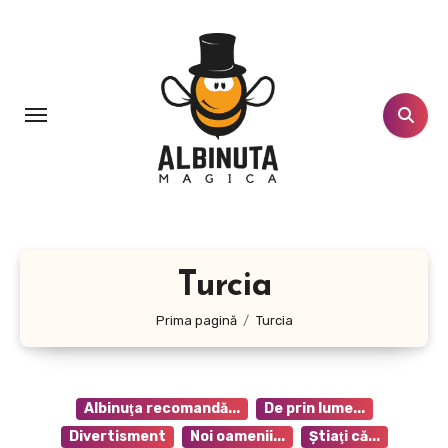
Sari
la
conținut
Turcia
Prima pagină
Turcia
Albinuţa recomandă...
De prin lume...
Divertisment
Noi oamenii...
Ştiaţi că...